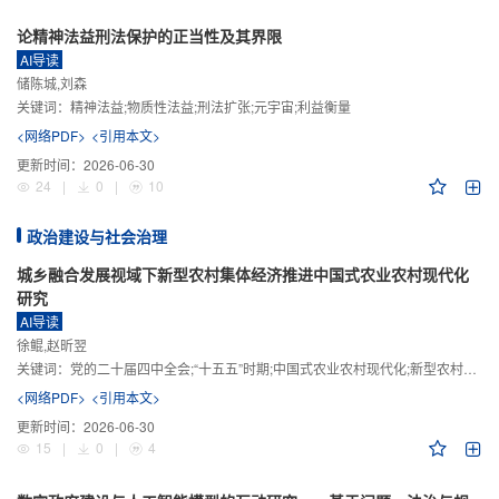
论精神法益刑法保护的正当性及其界限
AI导读
储陈城,刘森
关键词：
精神法益;物质性法益;刑法扩张;元宇宙;利益衡量
<网络PDF>
<引用本文>
更新时间：
2026-06-30
24
|
0
|
10
政治建设与社会治理
城乡融合发展视域下新型农村集体经济推进中国式农业农村现代化
研究
AI导读
徐鲲,赵昕翌
关键词：
党的二十届四中全会;“十五五”时期;中国式农业农村现代化;新型农村集体经济;城乡融合发展;新质生产力
<网络PDF>
<引用本文>
更新时间：
2026-06-30
15
|
0
|
4