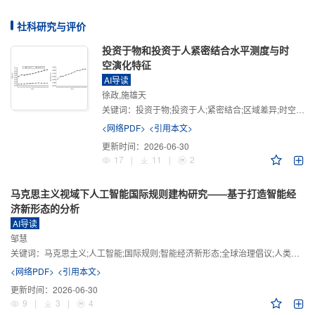
社科研究与评价
投资于物和投资于人紧密结合水平测度与时
空演化特征
AI导读
徐政,施雄天
关键词：
投资于物;投资于人;紧密结合;区域差异;时空演化
<网络PDF>
<引用本文>
更新时间：
2026-06-30
17
|
11
|
2
马克思主义视域下人工智能国际规则建构研究——基于打造智能经
济新形态的分析
AI导读
邹慧
关键词：
马克思主义;人工智能;国际规则;智能经济新形态;全球治理倡议;人类命运共同体
<网络PDF>
<引用本文>
更新时间：
2026-06-30
9
|
3
|
4