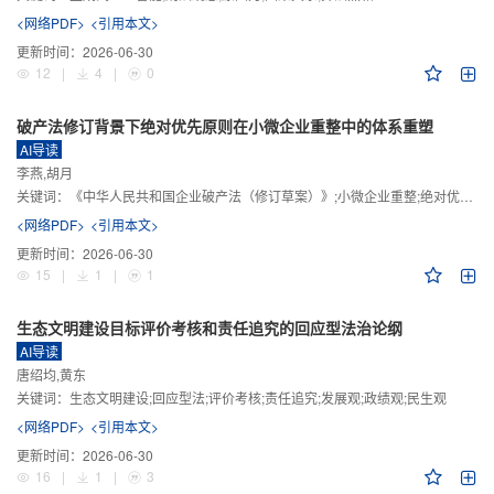
<网络PDF>
<引用本文>
更新时间：
2026-06-30
12
|
4
|
0
破产法修订背景下绝对优先原则在小微企业重整中的体系重塑
AI导读
李燕,胡月
关键词：
《中华人民共和国企业破产法（修订草案）》;小微企业重整;绝对优先原则;股东权益保留;预期可支配收入标准
<网络PDF>
<引用本文>
更新时间：
2026-06-30
15
|
1
|
1
生态文明建设目标评价考核和责任追究的回应型法治论纲
AI导读
唐绍均,黄东
关键词：
生态文明建设;回应型法;评价考核;责任追究;发展观;政绩观;民生观
<网络PDF>
<引用本文>
更新时间：
2026-06-30
16
|
1
|
3