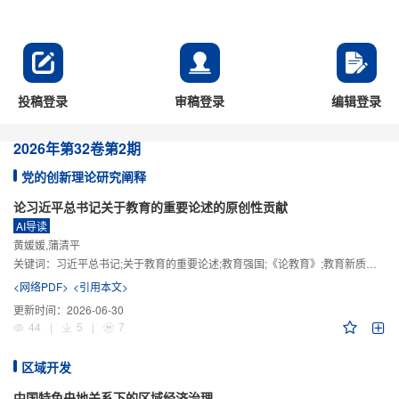
投稿登录
审稿登录
编辑登录
2026年
第32卷
第2期
党的创新理论研究阐释
论习近平总书记关于教育的重要论述的原创性贡献
AI导读
黄媛媛,蒲清平
关键词：
习近平总书记;关于教育的重要论述;教育强国;《论教育》;教育新质生产力;教育人工智能
<网络PDF>
<引用本文>
更新时间：
2026-06-30
44
|
5
|
7
区域开发
中国特色央地关系下的区域经济治理