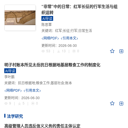
“非常”中的日常：红军长征的行军生活与组
织运转
AI导读
陈思覃
关键词：
红军;长征;行军;日常生活
<网络PDF>
<引用本文>
更新时间：
2026-06-30
53
|
13
|
0
明子村账本所见太岳抗日根据地基层粮食工作的制度化
AI导读
李叶鹏
关键词：
抗日根据地;粮食工作;基层社会;账本
<网络PDF>
<引用本文>
更新时间：
2026-06-30
9
|
5
|
0
法学研究
高级管理人员违反信义义务的责任主体认定