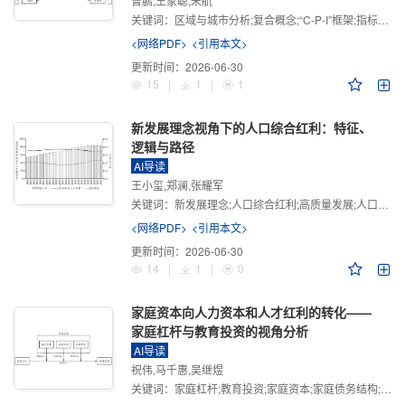
曾鹏,王家聪,宋航
关键词：
区域与城市分析;复合概念;“C-P-I”框架;指标体系
<网络PDF>
<引用本文>
更新时间：
2026-06-30
15
|
1
|
1
新发展理念视角下的人口综合红利：特征、
逻辑与路径
AI导读
王小玺,郑澜,张耀军
关键词：
新发展理念;人口综合红利;高质量发展;人口政策;中国式现代化
<网络PDF>
<引用本文>
更新时间：
2026-06-30
14
|
1
|
0
家庭资本向人力资本和人才红利的转化——
家庭杠杆与教育投资的视角分析
AI导读
祝伟,马千惠,吴继煜
关键词：
家庭杠杆;教育投资;家庭资本;家庭债务结构;CHFS