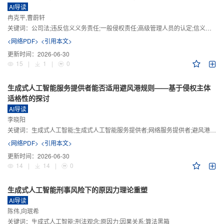
AI导读
冉克平,曹蔚轩
关键词：
公司法;违反信义义务责任;一般侵权责任;高级管理人员的认定;信义义务
<网络PDF>
<引用本文>
更新时间：
2026-06-30
15
|
1
|
0
生成式人工智能服务提供者能否适用避风港规则——基于侵权主体
适格性的探讨
AI导读
李晓阳
关键词：
生成式人工智能;生成式人工智能服务提供者;网络服务提供者;避风港规则;版权责任
<网络PDF>
<引用本文>
更新时间：
2026-06-30
14
|
14
|
0
生成式人工智能刑事风险下的原因力理论重塑
AI导读
陈伟,向珉希
关键词：
生成式人工智能;刑法观念;原因力;因果关系;算法黑箱