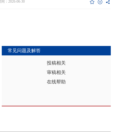
维度异质性特征。基于此，文章利用2017年和2019年中国家庭金融调查
：2026-06-30
能够推动区域分析从传统的、相对静态的、单一维度的模式，向更加动
HFS）数据构建混合截面样本，采用固定效应模型检验家庭杠杆对家庭教
整合、精准把握复杂性的新阶段迈进，为深化区域认知、服务区域实践
资的影响效应，为优化家庭财务决策、完善公共教育政策与防控家庭债
更有效的理论武器和方法论支撑。
险提供实证依据。实证结果表明：第一，从全样本层面看，家庭杠杆升
增加教育投资，这一结论在替换核心变量度量方式、剔除无子女与无负
本、采用区域杠杆均值作为工具变量处理内生性后依然稳健。第二，从
作用看，家庭杠杆对教育投资的正向作用会随着家庭资本的增加而削
表明资本充裕家庭可依靠自有资源满足教育需求，降低对债务融资的依
常见问题及解答
第三，异质性分析结果显示，债务多元化水平较低、主要依赖内源融资
庭、子女数量在三孩及以上、数字化水平较高的家庭、位于中西部地区
投稿相关
城镇的家庭在杠杆上升时更倾向于增加更多的教育投资。第四，进一步
审稿相关
后发现，家庭杠杆与教育投资之间存在倒“U”型的非线性关系，当家庭财
力较轻时，杠杆上升会促使家庭增加教育投入，但财务负担过重时则导
在线帮助
育支出削减，说明适度杠杆可缓解流动性约束并支撑教育投入，而过度
引发的财务压力会显著削减教育支出。基于实证研究结果，文章从引导
进行理性的教育投资规划、提升公共教育资源质量、增强家庭的资本积
力和多元化融资渠道以及构建精准化教育支持政策体系四个角度提出可
的政策优化建议。文章聚焦家庭资本向人力资本转化的路径，拓展并实
验了家庭杠杆影响教育投资的理论框架，凸显家庭杠杆背景下教育投资
的异质性，为理解家庭在经济压力下的教育投资决策提供新视角。