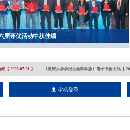
六届评优活动中获佳绩
知
【
2026-07
-01
】
《重庆大学学报社会科学版》电子书橱上线
【
2023
审稿登录