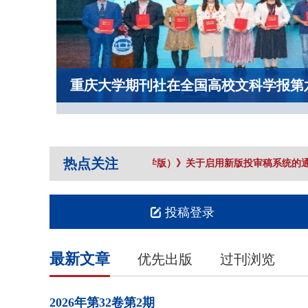
重庆大学期刊社在全国高校文科学报第
热点关注
《重庆大学学报（社会科学版）》关于启用新版投审稿系统的通
投稿登录
最新文章
优先出版
过刊浏览
2026年
第32卷
第2期