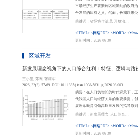
市场经济生产要素跨区域流动的政府治
合发展的应有之义。然而，长期以来受
行政区划界限，以及竞争性发展博弈中
关键词：省际协作治理; 开放治理; 行政区划; 统一大市场; 新发展格局
治理成了政府治理盲区或选择性自主行
内需、畅通经济循环、建设全国统一大
<HTML>
<网络PDF>
<WORD>
<Meta
理提供了新的机遇，借此探析其路径策
更新时间：2026-06-30
要议题。文章借鉴协作治理理论，结合
织—行动”毗邻省际协作治理分析框架
区域开发
城经济圈建设、支持贵州闯新路等多重
例，采用半结构化访谈法收集数据资料
新发展理念视角下的人口综合红利：特征、逻辑与路
理的路径策略。研究表明，毗邻省际协
王小玺, 郑澜, 张耀军
的利益相关主体以协作共识为基础和导
2026, 32(2): 57-69. DOI: 10.11835/j.issn.1008-5831.jg.2026.03.003
达成多向度的系统性治理行动过程。新
摘要：在人口负增长的时代背景下，正
策略首先是厘清国家战略政策要求、省
代我国人口与经济关系的重要前提，创
众期望，凝聚利益相关主体的协作治理
展理念既是引领高质量发展的指导原则
开放治理必须积极作为的必答题。其次
角。从内涵特征看，新时代的人口综合
规划，构建去中心化的组织结构总体布
关键词：新发展理念; 人口综合红利; 高质量发展; 人口政策; 中国式现代化
价值追求等方面对传统人口红利理论的
自组织组团协作开发的“先手棋”。最
位和发展进程，以人口数量、结构、素
<HTML>
<网络PDF>
<WORD>
<Meta
网络协同治理的比较优势和互补功能，
展理念为导向，通过政策措施的适应性
更新时间：2026-06-30
机制和生态共保联治，促进基础设施和