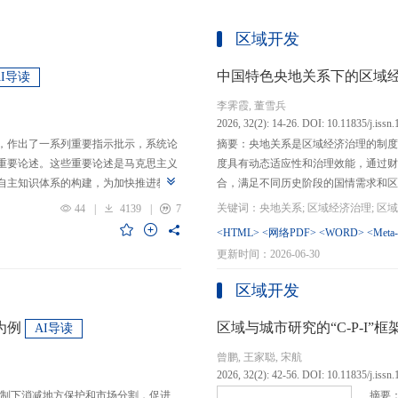
区域开发
中国特色央地关系下的区域
AI导读
李霁霞, 董雪兵
2026, 32(2): 14-26. DOI: 10.11835/j.issn
，作出了一系列重要指示批示，系统论
摘要：央地关系是区域经济治理的制度
重要论述。这些重要论述是马克思主义
度具有动态适应性和治理效能，通过财
自主知识体系的构建，为加快推进教育
合，满足不同历史阶段的国情需求和区
创性贡献。这些原创性贡献主要体现
制，引导区域竞争策略转变，包括竞争标
44
|
4139
|
7
定位，从政治价值、经济价值、文化价
生”转向“基本公共服务均等化”，发展
<HTML>
<网络PDF>
<WORD>
<Meta
”的战略问题；第二，从认识论角度赋
提升区域经济治理效率。另一方面，中
更新时间：2026-06-30
本任务、时代使命、最终目的，创新性
域竞争激励的同时，降低区域合作成本
基本国情遵循教育规律，提出了深化教
等跨区域合作模式，实现国家治理和区
区域开发
选择、教育动力的激发、教育路径的规
的背景下，区域经济治理面临新形势与
题。
宜发展新质生产力、构建全国统一大市
为例
区域与城市研究的“C-P-I
AI导读
化探索，进一步丰富和完善中国特色区
曾鹏, 王家聪, 宋航
理支撑。
2026, 32(2): 42-56. DOI: 10.11835/j.issn
制下消减地方保护和市场分割，促进
摘要