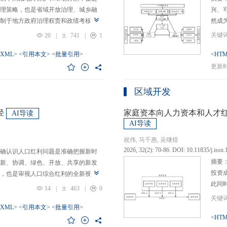
理策略，也是省域开放治理、城乡融
兴、
制于地方政府治理权责和政绩考核的
然成
日渐固化的地方利益，毗邻省际协作
的要求
20
|
741
|
1
为。新发展格局的提出及其坚持扩大
等形
市场的政策导向，为毗邻省际协作治
-XML>
<引用本文>
<批量引用>
而是
<HTM
略是构建新发展格局的内在要求和重
问题
更新时间
中国治理语境，整合性构建“共识—组
后：
，选取新时代西部大开发、成渝地区双
乏可
区域开发
政策机遇叠加的渝黔协作治理作为案
体现
，探析新发展格局下毗邻省际协作治
概念
径
家庭资本向人力资本和人才
AI导读
作治理是毗邻省（自治区、直辖市）
P-
AI导读
向，构建去中心化的协作组织制度，
念精
祝伟, 马千惠, 吴继煜
发展格局下毗邻省际协作治理的路径
的本
2026, 32(2): 70-86. DOI: 10.11835/j.issn
确认识人口红利问题是准确把握新时
际协作发展需要，以及市场主体和民
重一
摘要
新、协调、绿色、开放、共享的新发
共识，明确毗邻省际协作治理是省域
构建
投资
，也是审视人口综合红利的全新视
，统筹衔接国家战略政策与省域治理
建立
此同
红利理论是在发展基础、核心理念和
局，下好毗邻协作先行示范区创建、
然实
14
|
463
|
0
益凸
延伸和拓展，立足于我国新的历史方
后，激发横向平等协调、纵向垂直管理、
选择
融稳
质、分布等人口条件为基础，以新发
-XML>
<引用本文>
<批量引用>
牵住“牛鼻子”工程，着重优化开放协作
互特
育投
<HTM
调整从而培育、巩固和收获人口优
基本公共服务一体化，推动产业链整
架不