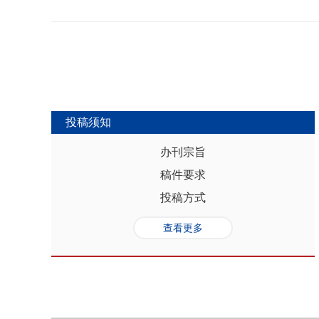
势，推动人口与经济系统内部均衡和外
合联动升级、毗邻区域协作防止规模性
量发展提供坚实的人口基础和支撑，其基
略为新发展格局下毗邻省际协作治理提
“红利”，具有系统性、阶段性、统一
助于提高行政区划体制下省际协作治理
模、年龄结构、综合素质、空间分布等
理中促进全国统一大市场建设和区域
管当前依然存在人口综合红利释放的现
向互动关系，利用人口现有优势和人口
创新、协调、绿色、开放和共享发展中
中，既要立足当下人口负增长的现实，
投稿须知
放眼未来人口发展趋势，积极挖掘、培
红利和人口合理分布红利，以相关政策
办刊宗旨
展符合创新、协调、绿色、开放、共享
稿件要求
势性特征和高质量发展的目标任务，通
育强国建设、优化城镇格局体系，以人
投稿方式
化。
查看更多