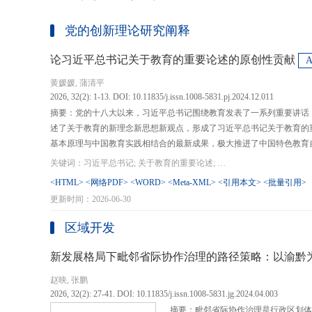
党的创新理论研究阐释
论习近平总书记关于教育的重要论述的原创性贡献
黄媛媛, 蒲清平
2026, 32(2): 1-13. DOI: 10.11835/j.issn.1008-5831.pj.2024.12.011
摘要：党的十八大以来，习近平总书记围绕教育发表了一系列重要讲话
述了关于教育的新理念新思想新观点，形成了习近平总书记关于教育的
基本原理与中国教育实践相结合的最新成果，极大推进了中国特色教育
现代化、建设教育强国提供了强大思想武器和行动指南，作出了重大原
关键词：习近平总书记; 关于教育的重要论述; 教育强国; 《论教育》; 教育新质生产力; 教育人工智能
在：第一，从价值论角度明确了教育在党和国家事业发展全局中的战略
<HTML>
<网络PDF>
<WORD>
<Meta-XML>
<引用本文>
<批量引用>
值、社会价值、创新价值等五个方面创新性回答了新时代“为什么办教育
更新时间：2026-06-30
予了新时代教育发展的多重内涵，深刻揭示其根本性质、根本保证、根
回答了新时代“办什么样的教育”的根本问题；第三，从方法论角度立足
区域开发
育改革创新的总体思路和战略部署，涵盖教育地位的确立、教育道路的
划以及教育主体的培育，创新性回答了新时代“怎么办教育”的实践问
新发展格局下毗邻省际协作治理的路径策略：以渝黔
赵映, 张鹏
2026, 32(2): 27-41. DOI: 10.11835/j.issn.1008-5831.jg.2024.04.003
摘要：毗邻省际协作治理是行政区划体