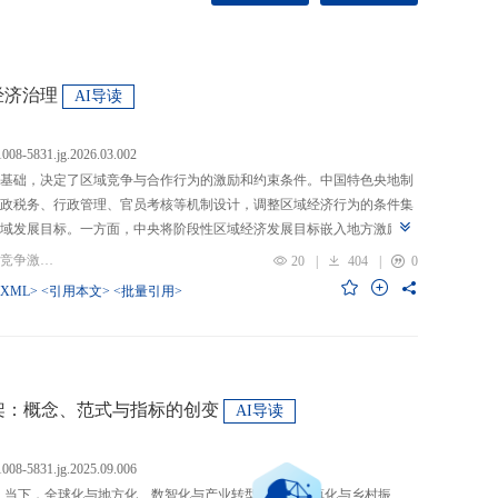
经济治理
AI导读
.1008-5831.jg.2026.03.002
基础，决定了区域竞争与合作行为的激励和约束条件。中国特色央地制
政税务、行政管理、官员考核等机制设计，调整区域经济行为的条件集
域发展目标。一方面，中央将阶段性区域经济发展目标嵌入地方激励机
的从“为增长而竞争”转向“为发展而竞争”，支出行为从“重建设、轻民
关键词：央地关系; 区域经济治理; 区域竞争激励; 跨区域合作
20
|
404
|
0
模式从“地方保护”转向“发挥比较优势”，以区域竞争激励和竞争策略优化
-XML>
<引用本文>
<批量引用>
央通过对口支援、一体化合作、主体功能区建设等制度安排，在保留区
，提高区域合作收益，形成优势互补、规模效益最大化、外部性内部化
域治理效率的统一。在区域经济格局深刻变革与国内发展目标转型升级
新挑战。未来区域经济治理研究应聚焦数字时代区域协调发展、因地制
场等重大现实问题，从新治理主体、新发展目标、新治理工具等维度深
”框架：概念、范式与指标的创变
AI导读
域经济治理理论体系，为新时代区域协调发展与区域高质量发展提供学
.1008-5831.jg.2025.09.006
：当下，全球化与地方化、数智化与产业转型、新型城镇化与乡村振