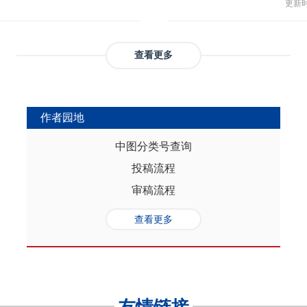
与多
部协调，为推动实现人口与经济高质
更新时间
返贫和城乡融合发展。这样的路径策
制，
（C
础是“人口”，关键是“综合”，核心在
供了系统性创新蓝本和行动方案，有
态、
育投
性的特征。从内在逻辑看，人口的总量规
效能和可持续性，亦能在省域开放治
提供
务风
是人口综合红利的重要组成部分，尽
协调发展。
查看更多
高会
实阻碍，但应立足于人口与经济的双
债样
转变机遇，充分发挥人口因素在助推
调节
的积极作用。在中国式现代化进程
弱，
充分挖掘和利用现有人口条件，也要
作者园地
赖。
育人口结构优化红利、人口素质提升
的家
制度的调整完善为路径，引导人口发
中图分类号查询
以及
的理念需求，积极回应人口发展的趋
投稿流程
讨论
过进一步完善生育养老政策、推进教
务压
口与经济高质量发展支撑中国式现代
审稿流程
致教
负债
查看更多
家庭
累能
参考
证检
决策