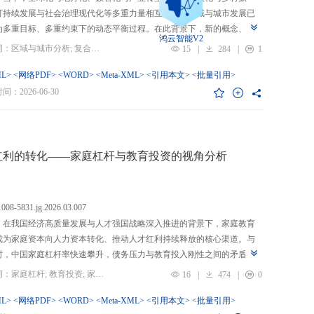
可持续发展与社会治理现代化等多重力量相互交织，区域与城市发展已
为多重目标、多重约束下的动态平衡过程。在此背景下，新的概念、新
鸿云智能V2
、新的范围不断涌现，形成了以“A视角下的B”“面向A的B”“基于A的B”
关键词：区域与城市分析; 复合概念; “C-P-I”框架; 指标体系
15
|
284
|
1
式表现的交叉性复合概念。这些概念往往不是对既有概念的简单叠加，
蕴含了新的目标要求、关系规范或作用范围，代表了对区域与城市复杂
L>
<网络PDF>
<WORD>
<Meta-XML>
<引用本文>
<批量引用>
的新认知。然而，目前学术界对于这类复杂概念的综合评价研究相对滞
：2026-06-30
概念界定不够系统明确，未能充分揭示限定条件引入后的内涵转变或缺
操作性；指标体系构建相对主观，缺乏统一设计原则与构建范式，未能
概念子维度间的多维交叉属性；指标选择上不够完备有效，未全面覆盖
内涵关键方面，也缺乏系统检验。对此，文章提出区域与城市研究的“C-
红利的转化——家庭杠杆与教育投资的视角分析
I”框架，从三个维度对复合概念的综合评价体系进行系统分析：首先，在概
准界定方面，注重交叉性，即准确揭示概念由A与B及其子维度交互生成
质；注重针对性，即锚定概念所服务的特定场景、问题与核心关系；注
.1008-5831.jg.2026.03.007
致性，即确保概念界定与测量操作的逻辑统一。其次，在指标体系科学
：在我国经济高质量发展与人才强国战略深入推进的背景下，家庭教育
上，采用多维交叉原则，深入交叉单元层面进行刻画；层级分解原则，
成为家庭资本向人力资本转化、推动人才红利持续释放的核心渠道。与
从目的层到场景层、要素层、观测层、指标层和说明层的系统结构；应
时，中国家庭杠杆率快速攀升，债务压力与教育投入刚性之间的矛盾日
然一体原则，实现理论理想与现实测量的统一。最后，在具体指标可信
显，二者的互动关系直接关系到人力资本积累效率、教育公平与家庭金
关键词：家庭杠杆; 教育投资; 家庭资本; 家庭债务结构; CHFS
16
|
474
|
0
上，强调完备性，全面覆盖概念内涵；强调复合性，体现概念的交叉交
定。现有研究多聚焦家庭杠杆对总体消费的影响，较少深入剖析其对教
征；强调有效性，通过严格检验保障指标质量和指标体系稳健。这一框
资的作用机制，且普遍忽视家庭经济、社会、文化资本的综合调节效应
L>
<网络PDF>
<WORD>
<Meta-XML>
<引用本文>
<批量引用>
仅提供了评价复杂概念的工具，更蕴含促进复杂概念发现与再生产的机