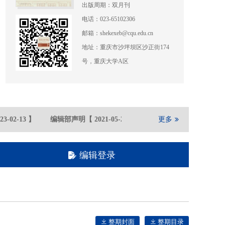
出版周期：双月刊
电话：023-65102306
邮箱：shekexeb@cqu.edu.cn
地址：重庆市沙坪坝区沙正街174
号，重庆大学A区
-02
-13
】
编辑部声明
【
2021-05
-21
】
重庆大学期刊社在全国高
更多
编辑登录
整期封面
整期目录