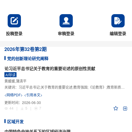
投稿登录
审稿登录
编辑登录
2026年
第32卷
第2期
党的创新理论研究阐释
论习近平总书记关于教育的重要论述的原创性贡献
AI导读
黄媛媛,蒲清平
关键词：
习近平总书记;关于教育的重要论述;教育强国;《论教育》;教育新质生产力;教育人工智能
<网络PDF>
<引用本文>
更新时间：
2026-06-30
44
|
5
|
7
区域开发
中国特色央地关系下的区域经济治理