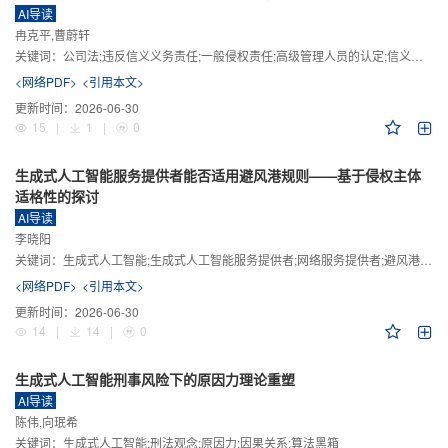
AI导读
冉克平,曹蔚轩
关键词：
公司法;违反信义义务责任;一般侵权责任;高级管理人员的认定;信义义务
<网络PDF>
<引用本文>
更新时间：
2026-06-30
15
|
1
|
0
生成式人工智能服务提供者能否适用避风港规则——基于侵权主体
适格性的探讨
AI导读
李晓阳
关键词：
生成式人工智能;生成式人工智能服务提供者;网络服务提供者;避风港规则;版权责任
<网络PDF>
<引用本文>
更新时间：
2026-06-30
14
|
14
|
0
生成式人工智能刑事风险下的原因力理论重塑
AI导读
陈伟,向珉希
关键词：
生成式人工智能;刑法观念;原因力;因果关系;算法黑箱