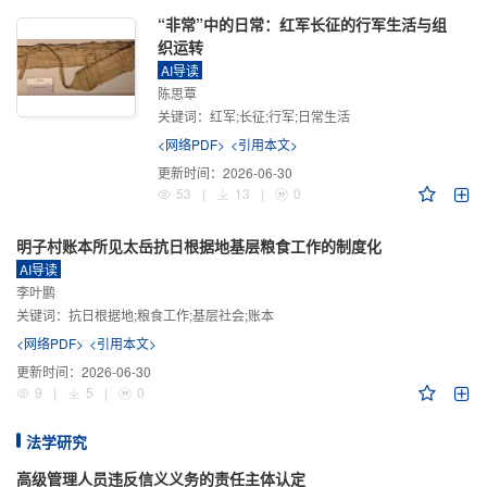
“非常”中的日常：红军长征的行军生活与组
织运转
AI导读
陈思覃
关键词：
红军;长征;行军;日常生活
<网络PDF>
<引用本文>
更新时间：
2026-06-30
53
|
13
|
0
明子村账本所见太岳抗日根据地基层粮食工作的制度化
AI导读
李叶鹏
关键词：
抗日根据地;粮食工作;基层社会;账本
<网络PDF>
<引用本文>
更新时间：
2026-06-30
9
|
5
|
0
法学研究
高级管理人员违反信义义务的责任主体认定