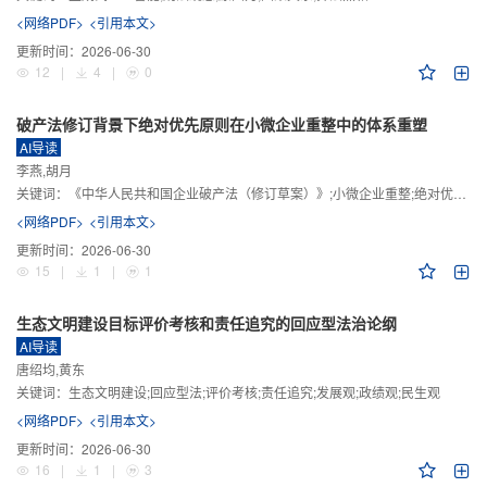
<网络PDF>
<引用本文>
更新时间：
2026-06-30
12
|
4
|
0
破产法修订背景下绝对优先原则在小微企业重整中的体系重塑
AI导读
李燕,胡月
关键词：
《中华人民共和国企业破产法（修订草案）》;小微企业重整;绝对优先原则;股东权益保留;预期可支配收入标准
<网络PDF>
<引用本文>
更新时间：
2026-06-30
15
|
1
|
1
生态文明建设目标评价考核和责任追究的回应型法治论纲
AI导读
唐绍均,黄东
关键词：
生态文明建设;回应型法;评价考核;责任追究;发展观;政绩观;民生观
<网络PDF>
<引用本文>
更新时间：
2026-06-30
16
|
1
|
3