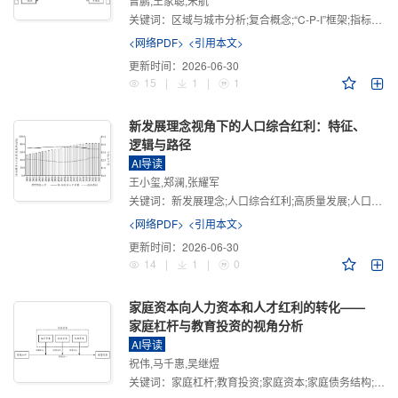
曾鹏,王家聪,宋航
关键词：
区域与城市分析;复合概念;“C-P-I”框架;指标体系
<网络PDF>
<引用本文>
更新时间：
2026-06-30
15
|
1
|
1
新发展理念视角下的人口综合红利：特征、
逻辑与路径
AI导读
王小玺,郑澜,张耀军
关键词：
新发展理念;人口综合红利;高质量发展;人口政策;中国式现代化
<网络PDF>
<引用本文>
更新时间：
2026-06-30
14
|
1
|
0
家庭资本向人力资本和人才红利的转化——
家庭杠杆与教育投资的视角分析
AI导读
祝伟,马千惠,吴继煜
关键词：
家庭杠杆;教育投资;家庭资本;家庭债务结构;CHFS