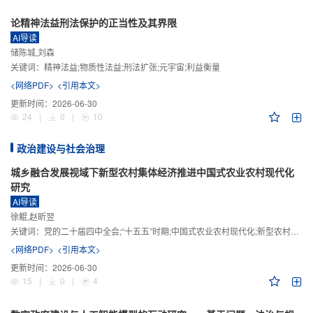
论精神法益刑法保护的正当性及其界限
AI导读
储陈城,刘森
关键词：
精神法益;物质性法益;刑法扩张;元宇宙;利益衡量
<网络PDF>
<引用本文>
更新时间：
2026-06-30
24
|
0
|
10
政治建设与社会治理
城乡融合发展视域下新型农村集体经济推进中国式农业农村现代化
研究
AI导读
徐鲲,赵昕翌
关键词：
党的二十届四中全会;“十五五”时期;中国式农业农村现代化;新型农村集体经济;城乡融合发展;新质生产力
<网络PDF>
<引用本文>
更新时间：
2026-06-30
15
|
0
|
4