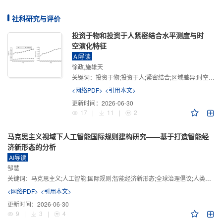
社科研究与评价
投资于物和投资于人紧密结合水平测度与时
空演化特征
AI导读
徐政,施雄天
关键词：
投资于物;投资于人;紧密结合;区域差异;时空演化
<网络PDF>
<引用本文>
更新时间：
2026-06-30
17
|
11
|
2
马克思主义视域下人工智能国际规则建构研究——基于打造智能经
济新形态的分析
AI导读
邹慧
关键词：
马克思主义;人工智能;国际规则;智能经济新形态;全球治理倡议;人类命运共同体
<网络PDF>
<引用本文>
更新时间：
2026-06-30
9
|
3
|
4