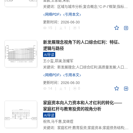
曾鹏,王家聪,宋航
关键词：
区域与城市分析;复合概念;“C-P-I”框架;指标体系
<网络PDF>
<引用本文>
更新时间：
2026-06-30
15
|
1
|
1
新发展理念视角下的人口综合红利：特征、
逻辑与路径
AI导读
王小玺,郑澜,张耀军
关键词：
新发展理念;人口综合红利;高质量发展;人口政策;中国式现代化
<网络PDF>
<引用本文>
更新时间：
2026-06-30
14
|
1
|
0
家庭资本向人力资本和人才红利的转化——
家庭杠杆与教育投资的视角分析
AI导读
祝伟,马千惠,吴继煜
关键词：
家庭杠杆;教育投资;家庭资本;家庭债务结构;CHFS