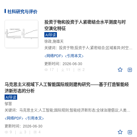
社科研究与评价
投资于物和投资于人紧密结合水平测度与时
空演化特征
AI导读
徐政,施雄天
关键词：
投资于物;投资于人;紧密结合;区域差异;时空演化
<网络PDF>
<引用本文>
更新时间：
2026-06-30
17
|
11
|
2
马克思主义视域下人工智能国际规则建构研究——基于打造智能经
济新形态的分析
AI导读
邹慧
关键词：
马克思主义;人工智能;国际规则;智能经济新形态;全球治理倡议;人类命运共同体
<网络PDF>
<引用本文>
更新时间：
2026-06-30
9
|
3
|
4