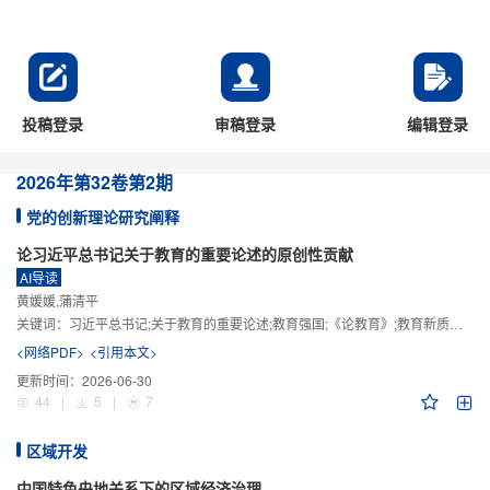
投稿登录
审稿登录
编辑登录
2026年
第32卷
第2期
党的创新理论研究阐释
论习近平总书记关于教育的重要论述的原创性贡献
AI导读
黄媛媛,蒲清平
关键词：
习近平总书记;关于教育的重要论述;教育强国;《论教育》;教育新质生产力;教育人工智能
<网络PDF>
<引用本文>
更新时间：
2026-06-30
44
|
5
|
7
区域开发
中国特色央地关系下的区域经济治理