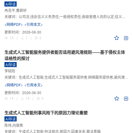
AI导读
冉克平,曹蔚轩
关键词：
公司法;违反信义义务责任;一般侵权责任;高级管理人员的认定;信义义务
<网络PDF>
<引用本文>
更新时间：
2026-06-30
15
|
1
|
0
生成式人工智能服务提供者能否适用避风港规则——基于侵权主体
适格性的探讨
AI导读
李晓阳
关键词：
生成式人工智能;生成式人工智能服务提供者;网络服务提供者;避风港规则;版权责任
<网络PDF>
<引用本文>
更新时间：
2026-06-30
14
|
14
|
0
生成式人工智能刑事风险下的原因力理论重塑
AI导读
陈伟,向珉希
关键词：
生成式人工智能;刑法观念;原因力;因果关系;算法黑箱