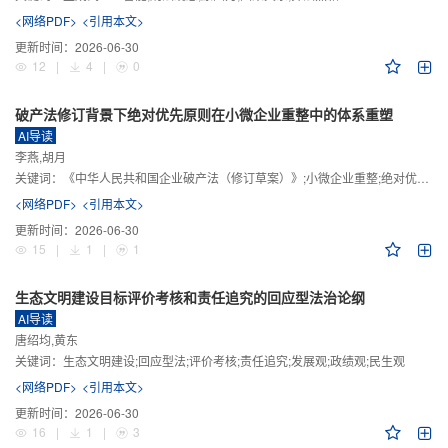
<网络PDF>
<引用本文>
更新时间：
2026-06-30
12
|
4
|
0
破产法修订背景下绝对优先原则在小微企业重整中的体系重塑
AI导读
李燕,胡月
关键词：
《中华人民共和国企业破产法（修订草案）》;小微企业重整;绝对优先原则;股东权益保留;预期可支配收入标准
<网络PDF>
<引用本文>
更新时间：
2026-06-30
15
|
1
|
1
生态文明建设目标评价考核和责任追究的回应型法治论纲
AI导读
唐绍均,黄东
关键词：
生态文明建设;回应型法;评价考核;责任追究;发展观;政绩观;民生观
<网络PDF>
<引用本文>
更新时间：
2026-06-30
16
|
1
|
3