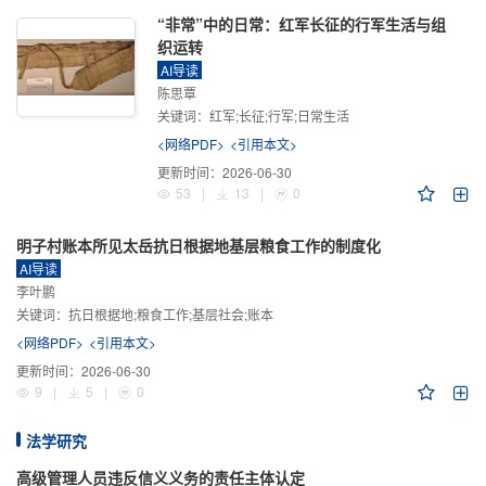
“非常”中的日常：红军长征的行军生活与组
织运转
AI导读
陈思覃
关键词：
红军;长征;行军;日常生活
<网络PDF>
<引用本文>
更新时间：
2026-06-30
53
|
13
|
0
明子村账本所见太岳抗日根据地基层粮食工作的制度化
AI导读
李叶鹏
关键词：
抗日根据地;粮食工作;基层社会;账本
<网络PDF>
<引用本文>
更新时间：
2026-06-30
9
|
5
|
0
法学研究
高级管理人员违反信义义务的责任主体认定