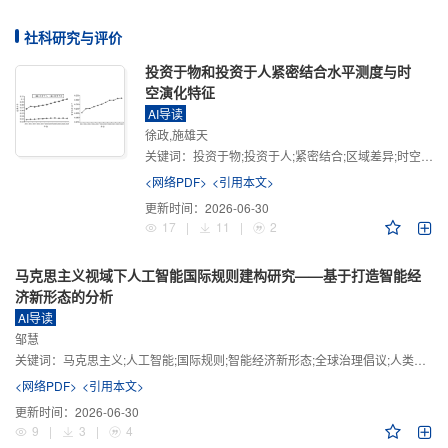
社科研究与评价
投资于物和投资于人紧密结合水平测度与时
空演化特征
AI导读
徐政,施雄天
关键词：
投资于物;投资于人;紧密结合;区域差异;时空演化
<网络PDF>
<引用本文>
更新时间：
2026-06-30
17
|
11
|
2
马克思主义视域下人工智能国际规则建构研究——基于打造智能经
济新形态的分析
AI导读
邹慧
关键词：
马克思主义;人工智能;国际规则;智能经济新形态;全球治理倡议;人类命运共同体
<网络PDF>
<引用本文>
更新时间：
2026-06-30
9
|
3
|
4