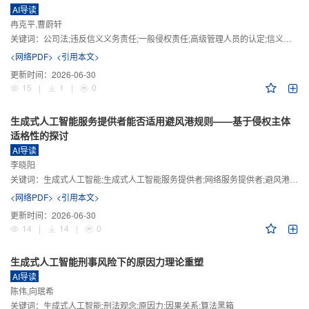
AI导读
冉克平,曹蔚轩
关键词：
公司法;违反信义义务责任;一般侵权责任;高级管理人员的认定;信义义务
<网络PDF>
<引用本文>
更新时间：
2026-06-30
15
|
1
|
0
生成式人工智能服务提供者能否适用避风港规则——基于侵权主体
适格性的探讨
AI导读
李晓阳
关键词：
生成式人工智能;生成式人工智能服务提供者;网络服务提供者;避风港规则;版权责任
<网络PDF>
<引用本文>
更新时间：
2026-06-30
14
|
14
|
0
生成式人工智能刑事风险下的原因力理论重塑
AI导读
陈伟,向珉希
关键词：
生成式人工智能;刑法观念;原因力;因果关系;算法黑箱