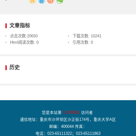
文章指标
点击次数:
20650
下载次数:
10241
Html阅读次数:
0
引用次数:
0
历史
您是本站第
11378551
访问者
通信地址：重庆市沙坪坝区沙正街174号，重庆大学A区
邮编：400044 传真：
电话：023-65111322；023-65111863