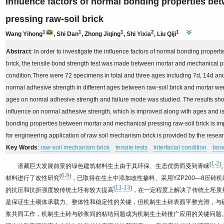
Influence factors of normal bonding properties b
pressing raw-soil brick
1
1
1
2
1
Wang Yihong
, Shi Dan
, Zhong Jiqing
, Shi Yixia
, Liu Qiji
Abstract
: In order to investigate the influence factors of normal bonding prope
brick, the tensile bond strength test was made between mortar and mechanical pres
condition.There were 72 specimens in total and three ages including 7d, 14d an
normal adhesive strength in different ages between raw-soil brick and mortar wer
ages on normal adhesive strength and failure mode was studied. The results show
influence on normal adhesive strength, which is improved along with ages and 
bonding properties between mortar and mechanical pressing raw-soil brick is imp
for engineering application of raw soil mechanism brick is provided by the resear
Key Words
:
raw-soil mechanism brick
tensile tests
interfacial condition
bond
1
2
[
-
]
潜藏巨大发展前景的绿色建筑材料生土由于其环保、生态优势而受到青睐
6
9
[
-
]
材料进行了改性研究
，已取得在生土中添加改性掺料、采用YZP200—8压砖
11
13
[
-
]
的抗压和抗折强度较传统土坯有较大提高
，在一定程度上解决了传统土坯质
是保证生土砌体承载力、整体性和稳定性的关键，但机制生土砖表面平整光滑，与
浆共同工作，机制生土砖与砂浆间的粘结问题成为机制生土砖推广应用的关键问题