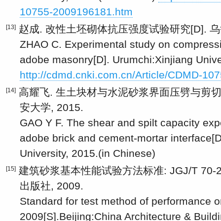
10755-2009196181.htm
赵成. 改性土坯砌体抗压强度试验研究[D]. 乌鲁
[13]
ZHAO C. Experimental study on compressiv
adobe masonry[D]. Urumchi:Xinjiang Univer
http://cdmd.cnki.com.cn/Article/CDMD-1
高耀飞. 生土块材与水泥砂浆界面压劈与剪切性能
[14]
安大学, 2015.
GAO Y F. The shear and spilt capacity exp
adobe brick and cement-mortar interface[D
University, 2015.(in Chinese)
建筑砂浆基本性能试验方法标准: JGJ/T 70-20
[15]
出版社, 2009.
Standard for test method of performance o
2009[S].Beijing:China Architecture & Build