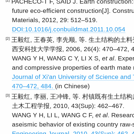
PACHECO-T F, SAID J. Earth construction:
[1]
future eco-efficient construction[J]. Constr
Materials, 2012, 29: 512–519.
DOI:10.1016/j.conbuildmat.2011.10.054
王毅红, 王春英, 李先顺, 等. 生土结构的土
[2]
西安科技大学学报, 2006, 26(4): 470–472, 4
WANG Y H, WANG C Y, LI X S,
et al
. Expe
and compressive properties of earth mate ria
Journal of Xi'an University of Science and
470–472, 484.
(in Chinese)
王毅红, 李丽, 王冲锋, 等. 村镇既有生土结
[3]
土木工程学报, 2010, 43(Sup): 462–467.
WANG Y H, LI L, WANG C F,
et al
. Resear
aseismic behavior of existing country raw-s
Engineering Journal, 2010, 43(Sup): 462–