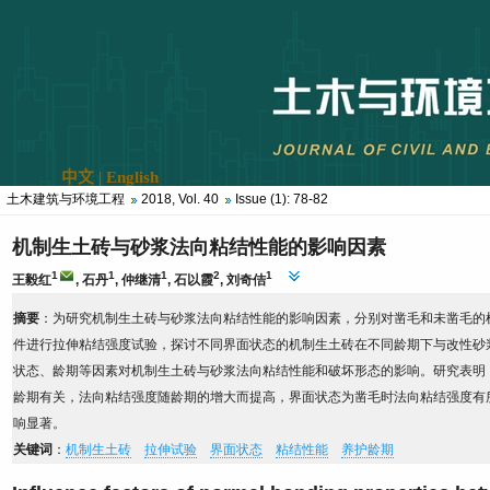
土木建筑与环境工程
2018, Vol. 40
Issue (1): 78-82
机制生土砖与砂浆法向粘结性能的影响因素
1
1
1
2
1
王毅红
,
石丹
,
仲继清
,
石以霞
,
刘奇佶
摘要
：为研究机制生土砖与砂浆法向粘结性能的影响因素，分别对凿毛和未凿毛的机制
件进行拉伸粘结强度试验，探讨不同界面状态的机制生土砖在不同龄期下与改性砂
状态、龄期等因素对机制生土砖与砂浆法向粘结性能和破坏形态的影响。研究表明
龄期有关，法向粘结强度随龄期的增大而提高，界面状态为凿毛时法向粘结强度有
响显著。
关键词
：
机制生土砖
拉伸试验
界面状态
粘结性能
养护龄期