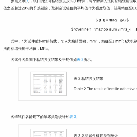
参照文献[
7
]，试件的法向粘结强度按式(1)计算，每个龄期的法向粘结强度值取
值之差超过20%的予以剔除，取剩余试验值的平均值作为强度取值，结果精确至0.0
$ {f_i} = \frac{F}{A} $
$ \overline f = \mathop \sum \limits_{i = 1
2
2
式中：
F
为试件破坏时的荷载，N;
A
为粘结面积，mm
，精确至1 mm
;
f
为机制
i
法向粘结强度平均值，MPa。
各试件各龄期下粘结强度结果及平均值如
表 2
所示。
表 2
粘结强度结果
Table 2
The result of tensile adhesive 
各组试件各龄期下的破坏类别统计如
表 3
。
表 3
各组试件破坏类别统计