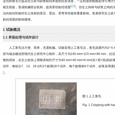
适当的凿毛可提高生土砖与砂浆粘结界面的抗剪强度，一定程度的粗糙处理可增大
14
[
]
相互咬嵌，形成机械咬合机制，提高剪切粘结强度
。但生土块材与砂浆之间的
法向粘结性能对生土块材的受压、受拉、受弯等性能有重要影响。笔者研究生土砖
粘结强度的影响规律。
1 试验概况
1.1 界面处理与试件设计
人工凿毛法方便、简单，无需机械。试验采用人工凿毛法，凿毛深度约为3~5 
房与城乡建设部现代生土研究中心制作，其尺寸为240 mm×115 mm×90 mm，抗
整的四块，在生土砖块上用模具制作尺寸为40 mm×40 mm×6 mm(长×宽×高)
试件，每组分7、14、28 d共3个龄期18个试件，每个龄期有6个试件，砂浆采用
1
。
图 1
人工凿毛
Fig. 1
Chipping with h