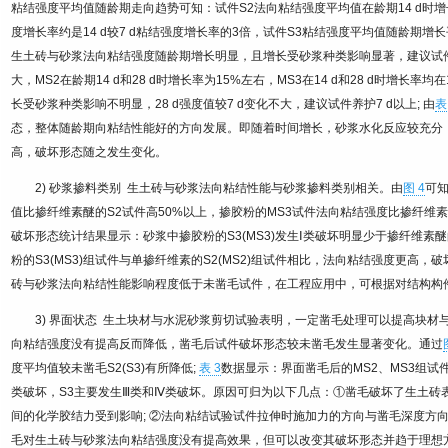
粘结强度平均值随龄期走向趋势可知：试件S2法向粘结强度平均值在龄期14 d时增长不
度增长率约是14 d较7 d粘结强度增长率的3倍，试件S3粘结强度平均值随龄期增长平
生土砖与砂浆法向粘结强度随龄期增长明显，且增长受砂浆种类影响显著，建议试件养护
大，MS2在龄期14 d和28 d时增长率为15%左右，MS3在14 d和28 d时增
长受砂浆种类影响不明显，28 d强度值较7 d变化不大，建议试件养护7 d以上; 由
表
态，整体随龄期向粘结性能好的方向发展。即随着时间增长，砂浆水化反应较充分
高，破坏形态随之发生变化。
2) 砂浆掺料类别 生土砖与砂浆法向粘结性能与砂浆掺料类别相关。由
图 4
可
值比掺纤维素醚的S2试件高50%以上，掺胶粉的MS3试件法向粘结强度比掺纤维素醚M
破坏形态统计结果显示：砂浆中掺胶粉的S3(MS3)发生Ⅰ类破坏明显少于掺纤维素醚
粉的S3(MS3)组试件与单掺纤维素的S2(MS2)组试件相比，法向粘结强度更高
砖与砂浆法向粘结性能影响程度低于未凿毛试件，在工程应用中，可根据对结构构
3) 界面状态 生土块材与水泥砂浆剪切试验表明，一定凿毛处理可以提高块材
向粘结强度没有提高反而降低，凿毛后试件破坏形态较未凿毛发生显著变化。通过
度平均值较未凿毛S2(S3)有所降低;
表 3
数据显示：界面凿毛后的MS2、MS3组试
类破坏，S3主要发生Ⅲ类和Ⅳ类破坏。原因可归为以下几点：①凿毛破坏了生土砖
间的化学胶结力受到影响; ②法向粘结试验试件拉伸时施加力的方向与凿毛深度方
毛对生土砖与砂浆法向粘结强度没有提高效果，但可以改变其破坏形态并趋于理想