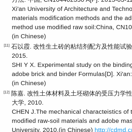
Xi'an University of Architecture and Techno
materials modification methods and the ad
method use modified raw soil:China, CN10
(in Chinese)
石以霞. 改性生土砖的粘结剂配方及性能试验研究
[11]
2015.
SHI Y X. Experimental study on the bindin
adobe brick and binder Formulas[D]. Xi'an
(in Chinese)
陈嘉. 改性土体材料及土坯砌体的受压力学性能研
[12]
大学, 2010.
CHEN J.The mechanical characteistics of 
modified raw-soil materials and adobe mas
University, 2010.(in Chinese)
http://cdmd.