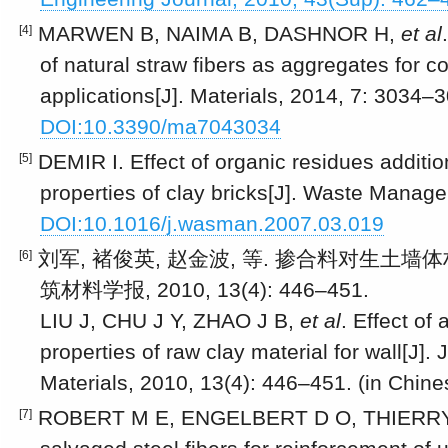
MARWEN B, NAIMA B, DASHNOR H,
et al
[4]
of natural straw fibers as aggregates for c
applications[J]. Materials, 2014, 7: 3034–
DOI:10.3390/ma7043034
DEMIR I. Effect of organic residues additio
[5]
properties of clay bricks[J]. Waste Manag
DOI:10.1016/j.wasman.2007.03.019
刘军, 褚俊英, 赵金波, 等. 掺合料对生土墙体
[6]
筑材料学报, 2010, 13(4): 446–451.
LIU J, CHU J Y, ZHAO J B,
et al
. Effect o
properties of raw clay material for wall[J]. 
Materials, 2010, 13(4): 446–451. (in Chine
ROBERT M E, ENGELBERT D O, THIERRY
[7]