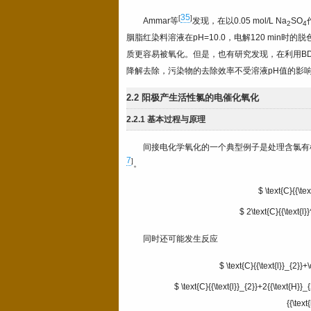
35
[
]
Ammar等
发现，在以0.05 mol/L Na
SO
2
4
胭脂红染料溶液在pH=10.0，电解120 min时
质更容易被氧化。但是，也有研究发现，在利用BD
降解去除，污染物的去除效率不受溶液pH值的影
2.2 阳极产生活性氯的电催化氧化
2.2.1 基本过程与原理
间接电化学氧化的一个典型例子是处理含氯有机
7
]
。
$ \text{C}{{\tex
$ 2\text{C}{{\text{l}}
同时还可能发生反应
$ \text{C}{{\text{l}}_{2}}+
$ \text{C}{{\text{l}}_{2}}+2{{\text{H}}_
{{\text