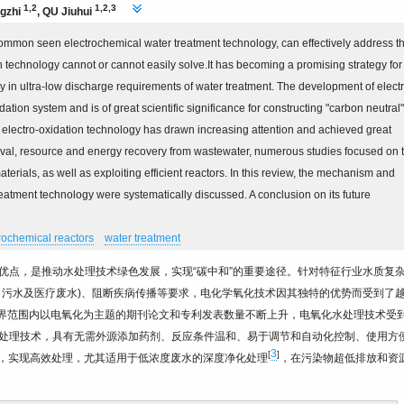
1,2
1,2,3
gzhi
,
QU Jiuhui
common seen electrochemical water treatment technology, can effectively address t
 technology cannot or cannot easily solve.It has becoming a promising strategy for 
y in ultra-low discharge requirements of water treatment. The development of elect
ation system and is of great scientific significance for constructing "carbon neutral"
s, electro-oxidation technology has drawn increasing attention and achieved great
val, resource and energy recovery from wastewater, numerous studies focused on 
terials, as well as exploiting efficient reactors. In this review, the mechanism and
eatment technology were systematically discussed. A conclusion on its future
rochemical reactors
water treatment
优点，是推动水处理技术绿色发展，实现“碳中和”的重要途径。针对特征行业水质复
、污水及医疗废水)、阻断疾病传播等要求，电化学氧化技术因其独特的优势而受到了
全世界范围内以电氧化为主题的期刊论文和专利发表数量不断上升，电氧化水处理技术受
处理技术，具有无需外源添加药剂、反应条件温和、易于调节和自动化控制、使用方
3
[
]
，实现高效处理，尤其适用于低浓度废水的深度净化处理
，在污染物超低排放和资