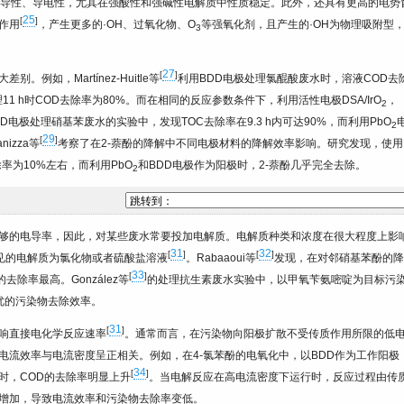
传导性、导电性，尤其在强酸性和强碱性电解质中性质稳定。此外，还具有更高的电势
25
[
]
化作用
，产生更多的·OH、过氧化物、O
等强氧化剂，且产生的·OH为物理吸附型
3
27
[
]
例如，Martínez-Huitle等
利用BDD电极处理氯醌酸废水时，溶液COD去
11 h时COD去除率为80%。而在相同的反应参数条件下，利用活性电极DSA/IrO
，
2
DD电极处理硝基苯废水的实验中，发现TOC去除率在9.3 h内可达90%，而利用PbO
2
29
[
]
izza等
考察了在2-萘酚的降解中不同电极材料的降解效率影响。研究发现，使用
的去除率为10%左右，而利用PbO
和BDD电极作为阳极时，2-萘酚几乎完全去除。
2
够的电导率，因此，对某些废水常要投加电解质。电解质种类和浓度在很大程度上影
31
32
[
]
[
]
见的电解质为氯化物或者硫酸盐溶液
。Rabaaoui等
发现，在对邻硝基苯酚的降
33
[
]
除率最高。González等
的处理抗生素废水实验中，以甲氧苄氨嘧啶为目标污
最优的污染物去除效率。
31
[
]
响直接电化学反应速率
。通常而言，在污染物向阳极扩散不受传质作用所限的低
电流效率与电流密度呈正相关。例如，在4-氯苯酚的电氧化中，以BDD作为工作阳极
34
[
]
时，COD的去除率明显上升
。当电解反应在高电流密度下运行时，反应过程由传
增加，导致电流效率和污染物去除率变低。