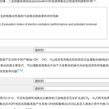
4
[
]
二是阳极表面钝化(passivation)对直接电氧化过程速率的限制作用
。
见的电氧化性能和污染物去除效果的评价指标
1
Evaluation index of electro-oxidation performance and pollutant removal
产生活性中间产物(如·OH、·OCl、O
)或具有高氧化性的高价态金属氧化物(电化
3
极氧化的最主要形式，可以缓解直接氧化中由于大多数有机物与水的低混溶性和电极表
5
6
[
-
]
传质效率问题
。
势为2.8 V)，可没有选择性地氧化分解有机污染物直至完全矿化成CO
、H
O和无机
2
2
(EAOP)包括在阳极表面产生异相·OH的阳极氧化(AO)以及进入液体介质中均相·O