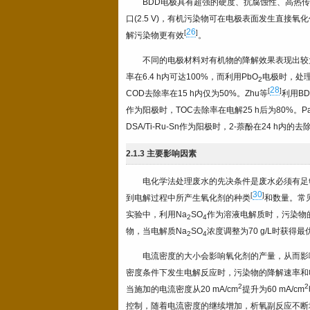
BDD电极具有超强的硬度、抗腐蚀性、高热
口(2.5 V)，有机污染物可在电极表面发生直接氧
26
[
]
解污染物更有效
。
不同的电极材料对有机物的降解效果表现出较大差别。
率在6.4 h内可达100%，而利用PbO
电极时，处理
2
28
[
]
COD去除率在15 h内仅为50%。Zhu等
利用B
作为阳极时，TOC去除率在电解25 h后为80%。Pan
DSA/Ti-Ru-Sn作为阳极时，2-萘酚在24 h内
2.1.3 主要影响因素
电化学法处理废水的先决条件是废水必须有足
30
[
]
到电解过程中所产生氧化剂的种类
和数量。常
实验中，利用Na
SO
作为溶液电解质时，污染物的去
2
4
物，当电解质Na
SO
浓度调整为70 g/L时获得
2
4
电流密度的大小会影响氧化剂的产量，从而影
密度条件下发生电解反应时，污染物的降解速率和
2
2
当施加的电流密度从20 mA/cm
提升为60 mA/cm
控制，随着电流密度的继续增加，析氧副反应不断