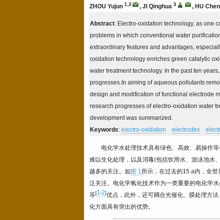
1,2
3
ZHOU Yujun
,
JI Qinghua
,
HU Chen
Abstract
: Electro-oxidation technology, as one 
problems in which conventional water purification
extraordinary features and advantages, especiall
oxidation technology enriches green catalytic oxid
water treatment technology. In the past ten year
progresses.In aiming of aqueous pollutants remo
design and modification of functional electrode ma
research progresses of electro-oxidation water tr
development was summarized.
Keywords
:
electro-oxidation
electrodes
elect
电化学水处理技术具有绿色、高效、易操作等
难以生化处理，以及消毒(包括饮用水、游泳池水
越多的关注。如
图 1
所示，在过去的15 a内，
泛关注。电化学氧化技术作为一类重要的电化学水
1
2
[
-
]
等
优点，此外，还可耦合光催化、膜处理方法
化方面具有突出的优势。