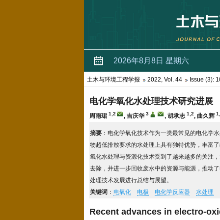
土木与环境工程学报
2022, Vol. 44
Issue (3): 
电化学氧化水处理技术研究进展
1,2
3
1,2
1
周雨珺
,
吉庆华
,
胡承志
,
曲久辉
摘要
：电化学氧化技术作为一类最常见的电化学水
物超低排放要求的水处理上具有独特优势，丰富了
氧化水处理与资源化技术受到了越来越多的关注，
去除，并进一步回收废水中的资源与能源，推动了
处理技术发展进行总结与展望。
关键词
：
电氧化
电极
电化学反应器
水处理
Recent advances in electro-oxi