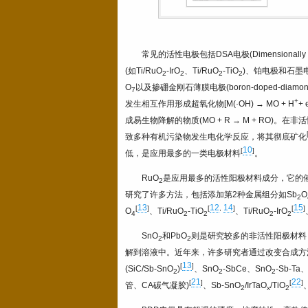
常见的活性电极包括DSA电极(Dimensional
(如Ti/RuO
-IrO
、Ti/RuO
-TiO
)、铂电极和石墨电
2
2
2
2
O
以及掺硼金刚石薄膜电极(boron-doped-diamon
7
+
发生相互作用形成超氧化物[M(·OH) → MO + H
+ 
成易生物降解的物质(MO + R → M + RO)
致多种有机污染物发生电化学反应，将其彻底矿化
10
[
]
低，是应用最多的一类电极材料
。
RuO
是应用最多的活性阳极材料成分，它的
2
研究了许多方法，包括添加第2种金属组分如Sb
O
2
13
12
14
15
[
]
[
,
]
[
]
O
、Ti/RuO
-TiO
、Ti/RuO
-IrO
4
2
2
2
2
SnO
和PbO
则是研究较多的非活性阳极材料
2
2
解到溶液中。近年来，许多研究者通过改变合成方
13
[
]
(SiC/Sb-SnO
)
、SnO
-SbCe、SnO
-Sb-Ta
2
2
2
21
22
[
]
[
]
管、CA碳气凝胶)
、Sb-SnO
/IrTaO
/TiO
2
x
2