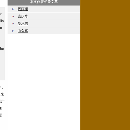
本文作者相关文章
周雨珺
he
吉庆华
its
胡承志
ro-
曲久辉
the
杂，
越来
到广
便
源