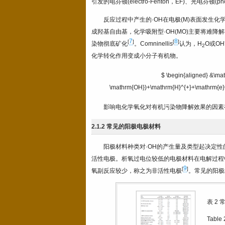
引发的电芬顿(electro-Fenton，EF)、光电芬顿(photo
反应过程中产生的·OH在电极(M)表面发生化学
成羟基自由基，化学吸附型·OH(MO)主要将难降解
7
8
[
]
[
]
染物彻底矿化
。Comninellis
认为，H
O或OH
2
化学转化作用变成小分子有机物。
$ \begin{aligned} &\ma
\mathrm{OH})+\mathrm{H}^{+}+\mathrm{e}^{-
影响电化学氧化对有机污染物降解效果的因素
2.1.2 常见的阳极电极材料
阳极材料种类对·OH的产生量及类型起决定
活性电极。析氧过电位较低的电极材料在电解过程
9
[
]
氧副反应较少，称之为非活性电极
。常见的阳极
表 2
常
Table 