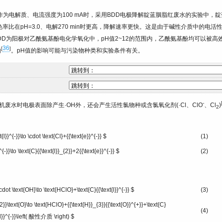
作为电解质、电流强度为100 mA时，采用BDD电极降解靛蓝胭脂红废水的实验中，靛
的脱色率比在pH=3.0、电解270 min时更高，降解速率更快。这是由于碱性介质中的电活
D为阳极对乙酰氨基酚电化学氧化中，pH值2~12的范围内，乙酰氨基酚均可以被高
36
[
]
响
。pH值的影响可能与污染物种类和实验条件有关。
-
废水时电极表面除产生·OH外，还会产生活性氯物种或含氯氧化剂(·Cl、ClO
、Cl
)
2
t{l}}^{-}}\to \cdot \text{Cl}+{{\text{e}}^{-}} $
(1)
^{-}}\to \text{C}{{\text{l}}_{2}}+2{{\text{e}}^{-}} $
(2)
\cdot \text{OH}\to \text{HClO}+\text{C}{{\text{l}}^{-}} $
(3)
{2}}\text{O}\to \text{HClO}+{{\text{H}}_{3}}{{\text{O}}^{+}}+\text{C}
(4)
{l}}^{-}}\left( 酸性介质 \right) $