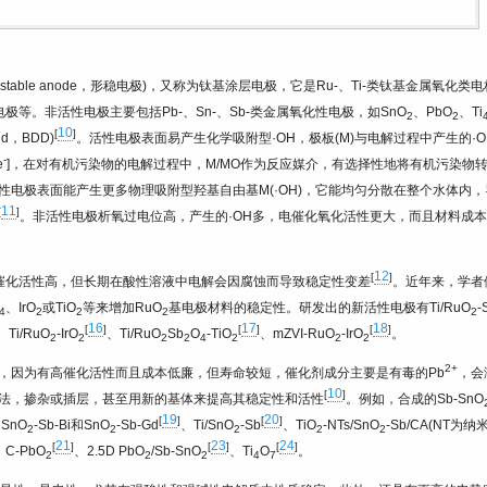
ly stable anode，形稳电极)，又称为钛基涂层电极，它是Ru-、Ti-类钛基金属氧化类电
极等。非活性电极主要包括Pb-、Sn-、Sb-类金属氧化性电极，如SnO
、PbO
、Ti
2
2
10
[
]
d，BDD)
。活性电极表面易产生化学吸附型·OH，极板(M)与电解过程中产生的·O
-
e
]，在对有机污染物的电解过程中，M/MO作为反应媒介，有选择性地将有机污染物
。在非活性电极表面能产生更多物理吸附型羟基自由基M(·OH)，它能均匀分散在整个水体内，
11
[
]
。非活性电极析氧过电位高，产生的·OH多，电催化氧化活性更大，而且材料成
12
[
]
催化活性高，但长期在酸性溶液中电解会因腐蚀而导致稳定性变差
。近年来，学者
、IrO
或TiO
等来增加RuO
基电极材料的稳定性。研发出的新活性电极有Ti/RuO
-
4
2
2
2
2
16
17
18
[
]
[
]
[
]
、Ti/RuO
-IrO
、Ti/RuO
Sb
O
-TiO
、mZVI-RuO
-IrO
。
2
2
2
2
4
2
2
2
2+
，因为有高催化活性而且成本低廉，但寿命较短，催化剂成分主要是有毒的Pb
，会
10
[
]
法，掺杂或插层，甚至用新的基体来提高其稳定性和活性
。例如，合成的Sb-SnO
19
20
[
]
[
]
、SnO
-Sb-Bi和SnO
-Sb-Gd
、Ti/SnO
-Sb
、TiO
-NTs/SnO
-Sb/CA(NT为纳
2
2
2
2
2
21
23
24
[
]
[
]
[
]
、C-PbO
、2.5D PbO
/Sb-SnO
、Ti
O
。
2
2
2
4
7