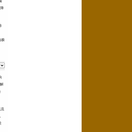
窗
，降
除
电极
响
解
染
电流
，
质