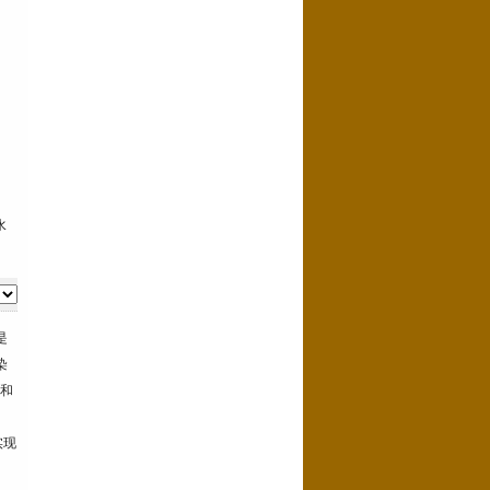
水
是
染
)和
实现