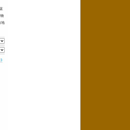
蓝
性物
效地
3
[