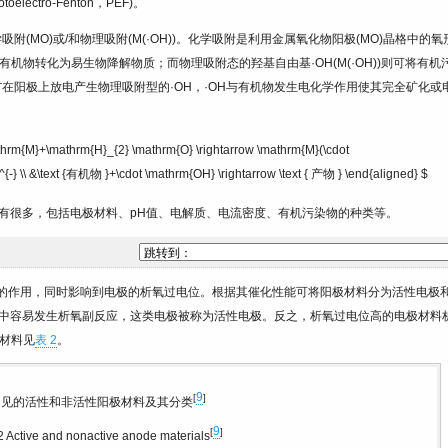
electro-Fenton，PEF)。
吸附(MO)或/和物理吸附(M(·OH))。化学吸附是利用金属氧化物阳极(MO)晶格中的氧
有机物转化为易生物降解物质；而物理吸附态的羟基自由基·OH(M(·OH))则可将有机
-
在阳极上放电产生物理吸附型的·OH，·OH与有机物发生电化学作用使其完全矿化或
thrm{M}+\mathrm{H}_{2} \mathrm{O} \rightarrow \mathrm{M}(\cdot
} \\ &\text {有机物 }+\cdot \mathrm{OH} \rightarrow \text { 产物 } \end{aligned} $
有很多，包括电极材料、pH值、电解质、电流密度、有机污染物的种类等。
性的作用，同时影响到电极的析氧过电位。根据其催化性能可将阳极材料分为活性电极
中容易发生析氧副反应，这类电极被称为活性电极。反之，析氧过电位高的电极材料
材料见
表 2
。
9
[
]
见的活性和非活性阳极材料及其分类
9
[
]
2
Active and nonactive anode materials