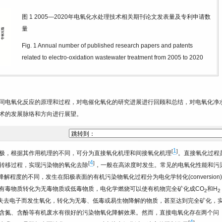
图 1
2005—2020年电氧化水处理技术相关期刊论文发表量及专利申请数
量
Fig. 1
Annual number of published research papers and patents
related to electro-oxidation wastewater treatment from 2005 to 2020
同电氧化反应的原理和过程，对电催化氧化的研究进展进行回顾和总结，对电氧化净
术的发展脉络和方向进行展望。
1
[
]
极，根据其作用机理的不同，可分为直接氧化机理和间接氧化机理
。直接氧化过程
4
[
]
转移过程，实现污染物的氧化去除
，一般在高浓度时发生。常见的电氧化性能和污
解程度的不同，发生在阳极表面的有机污染物氧化过程分为电化学转化(conversion
有毒物质转化为无毒物质或低毒物质，电化学燃烧可以使有机物完全矿化成CO
和H
2
2
失去电子而发生氧化，转化为无毒、低毒或易生物降解的物质，甚至达到完全矿化，
含氮、含酚等有机废水有很好的污染物氧化降解效果。然而，直接电氧化存在两个问