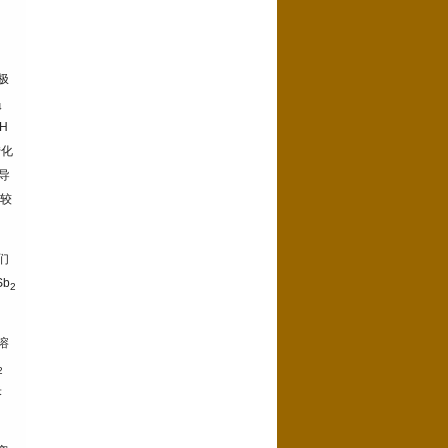
极
4
H
转化
导
本较
们
Sb
2
溶
2
米