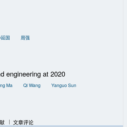
孙延国
周强
ind engineering at 2020
ng Ma
Qi Wang
Yanguo Sun
|
|
献
文章评论