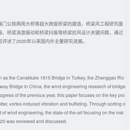
堠门公铁两用大桥等超大跨度桥梁的建造，桥梁风工程研究面
振、桥梁涡激振动和桥梁抖振等桥梁抗风设计关键问题，通过
评述了2020年以来国内外主要研究进展。
uch as the Canakkale 1915 Bridge in Turkey, the Zhanggao Riv
ay Bridge in China, the wind engineering research of bridge
ogress of the previous year, this paper focuses on the key pro
tter, vortex-induced vibration and buffeting. Through sorting o
ld of wind engineering, the state-of-the-art focusing on the mai
2020 was reviewed and discussed.