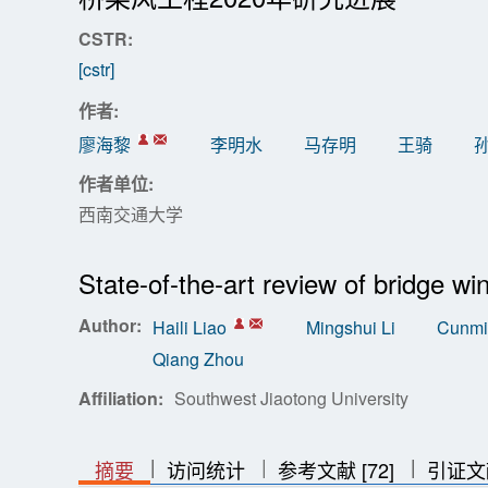
CSTR:
[cstr]
作者:
廖海黎
李明水
马存明
王骑
作者单位:
西南交通大学
State-of-the-art review of bridge w
Author:
Haili Liao
Mingshui Li
Cunmi
Qiang Zhou
Affiliation:
Southwest Jiaotong University
|
|
|
|
|
摘要
访问统计
参考文献 [72]
引证文