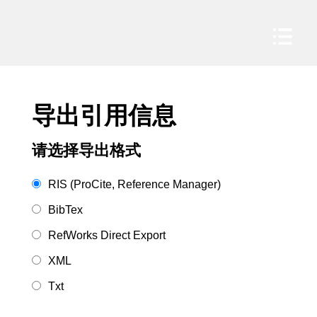
导出引用信息
请选择导出格式
RIS (ProCite, Reference Manager)
BibTex
RefWorks Direct Export
XML
Txt