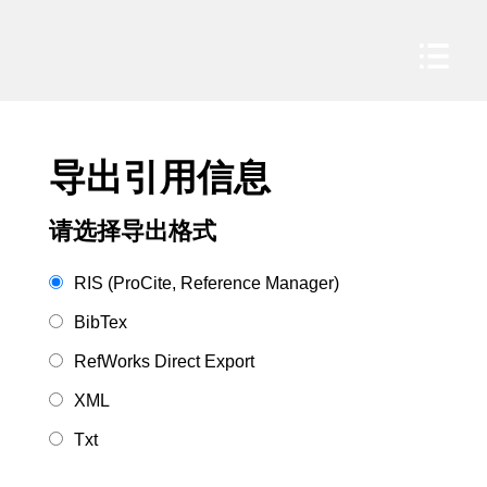
导出引用信息
请选择导出格式
RIS (ProCite, Reference Manager)
BibTex
RefWorks Direct Export
XML
Txt