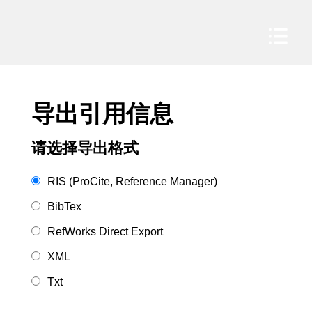
导出引用信息
请选择导出格式
RIS (ProCite, Reference Manager)
BibTex
RefWorks Direct Export
XML
Txt