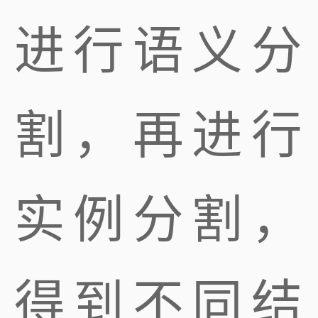
进行语义分
割，再进行
实例分割，
得到不同结