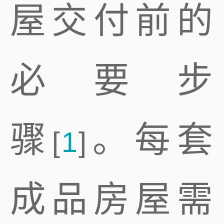
屋交付前的
必要步
骤
。每套
[
1
]
成品房屋需