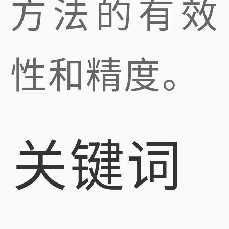
方法的有效
性和精度。
关键词