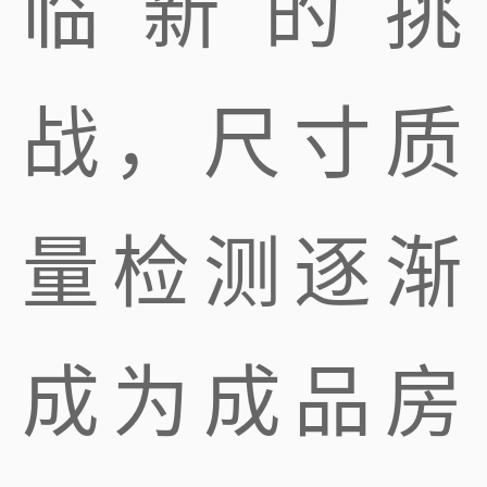
临新的挑
战，尺寸质
量检测逐渐
成为成品房