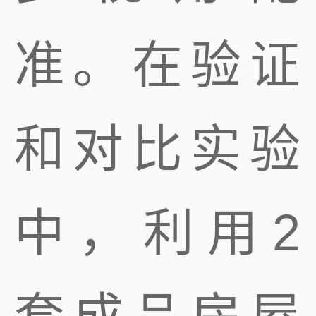
准。在验证
和对比实验
中，利用2