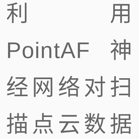
利用
PointAF神
经网络对扫
描点云数据