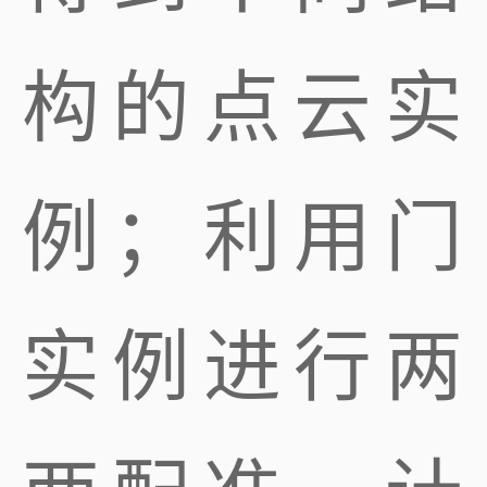
构的点云实
例；利用门
实例进行两