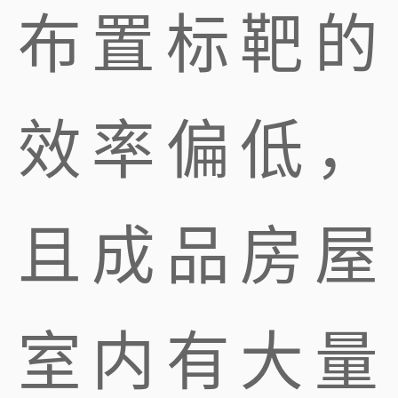
布置标靶的
效率偏低，
且成品房屋
室内有大量