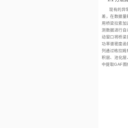
现有的异
差，在数据量
用桥梁拉索加
测数据进行自
动窗口将桥梁
功率谱密度函
列通过格拉姆
积层、池化层
中提取GAF