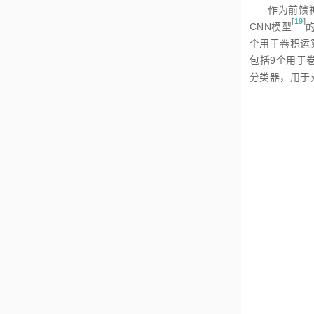
作为前馈
[
19
]
CNN模
型
个用于卷积运
包括9个用于
分类器，用于