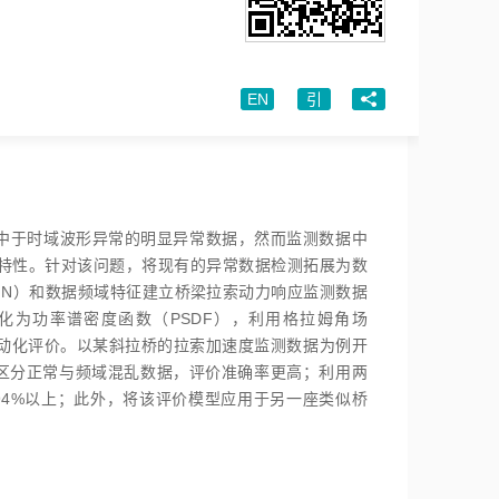
EN
引
中于时域波形异常的明显异常数据，然而监测数据中
特性。针对该问题，将现有的异常数据检测拓展为数
NN）和数据频域特征建立桥梁拉索动力响应监测数据
化为功率谱密度函数（PSDF），利用格拉姆角场
自动化评价。以某斜拉桥的拉索加速度监测数据为例开
地区分正常与频域混乱数据，评价准确率更高；利用两
94%以上；此外，将该评价模型应用于另一座类似桥