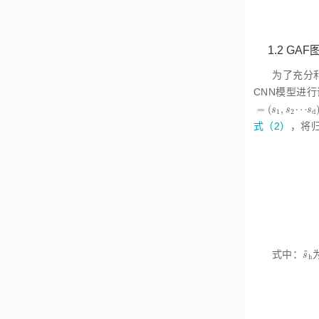
1.2
GAF
为了充分
CNN模型进
=
(
,
⋯
s
s
s
=
s
1
,
s
2
⋯
s
d
1
2
d
式（2）
，将
˜
式中：
s
h
s
h