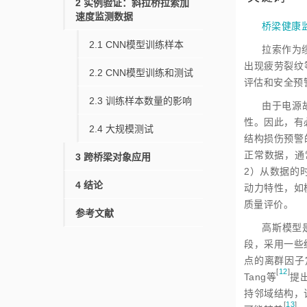
2
实例验证：斜拉桥拉索加
速度监测数据
桥梁健康
2.1
CNN模型训练样本
拉索作为
出现疲劳裂纹
2.2
CNN模型训练和测试
评估和安全预
2.3
训练样本数量的影响
由于电源
性。因此，有
2.4
大规模测试
结构损伤预警
正常数据，通
3
跨桥梁对象应用
2）从数据的
4
结论
动力特性，如
质量评价。
参考文献
高斯模型
段，采用一些
点的离群因子
[
12
]
Tang
等
提
持邻域结构，
[
13
]