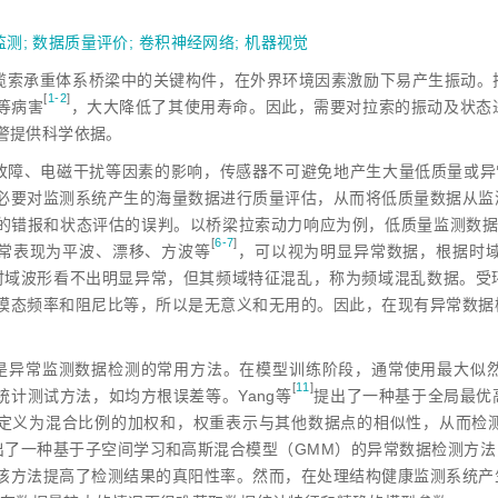
监测
;
数据质量评价
;
卷积神经网络
;
机器视觉
缆索承重体系桥梁中的关键构件，在外界环境因素激励下易产生振动。
[
1-2
]
等病
害
，大大降低了其使用寿命。因此，需要对拉索的振动及状态
警提供科学依据。
故障、电磁干扰等因素的影响，传感器不可避免地产生大量低质量或异
必要对监测系统产生的海量数据进行质量评估，从而将低质量数据从监
的错报和状态评估的误判。以桥梁拉索动力响应为例，低质量监测数据
[
6-7
]
常表现为平波、漂移、方波
等
，可以视为明显异常数据，根据时
时域波形看不出明显异常，但其频域特征混乱，称为频域混乱数据。受
模态频率和阻尼比等，所以是无意义和无用的。因此，在现有异常数据
是异常监测数据检测的常用方法。在模型训练阶段，通常使用最大似
[
11
]
统计测试方法，如均方根误差等。Yang
等
提出了一种基于全局最优
定义为混合比例的加权和，权重表示与其他数据点的相似性，从而检
出了一种基于子空间学习和高斯混合模型（GMM）的异常数据检测方法
该方法提高了检测结果的真阳性率。然而，在处理结构健康监测系统产