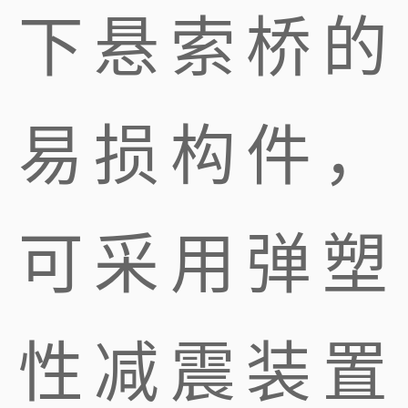
下悬索桥的
易损构件，
可采用弹塑
性减震装置