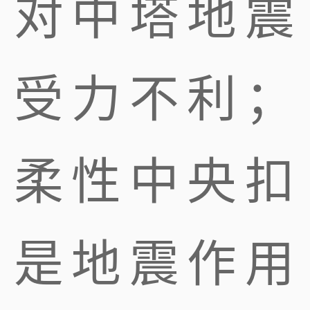
对中塔地震
受力不利；
柔性中央扣
是地震作用