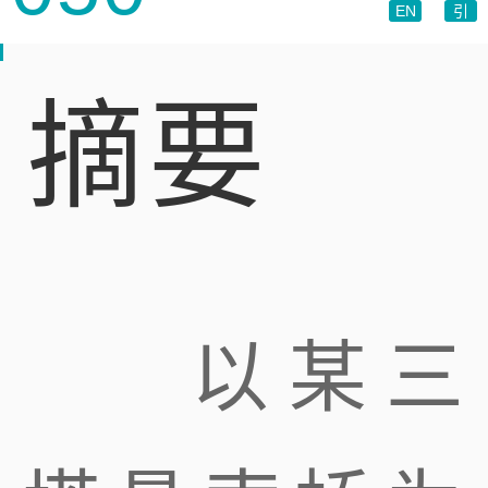
EN
引
摘要
以某三