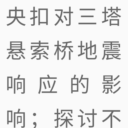
央扣对三塔
悬索桥地震
响应的影
响；探讨不