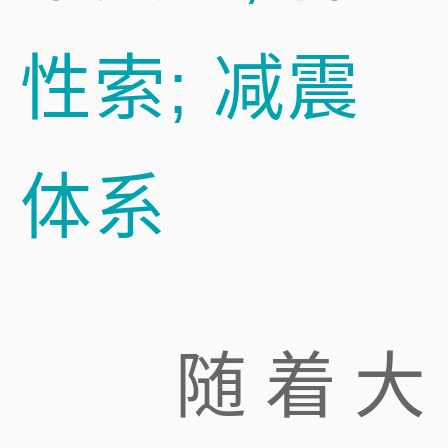
性索
;
减震
体系
随着大