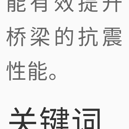
能有效提升
桥梁的抗震
性能。
关键词