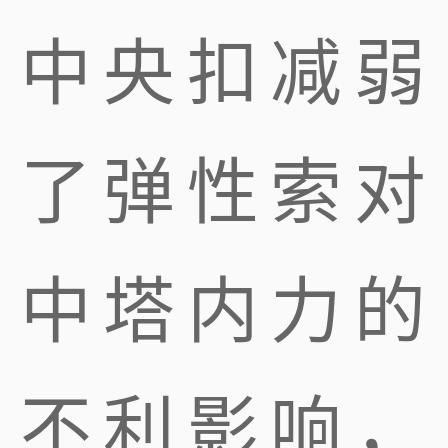
中央扣减弱
了弹性索对
中塔内力的
不利影响，