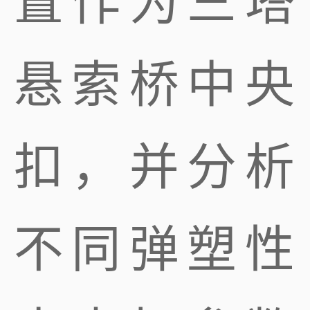
置作为三塔
悬索桥中央
扣，并分析
不同弹塑性