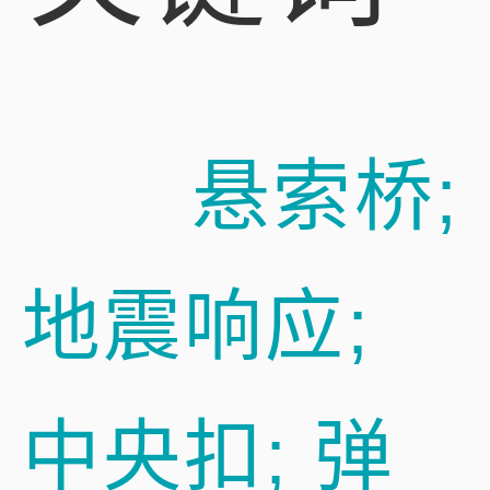
悬索桥
;
地震响应
;
中央扣
;
弹