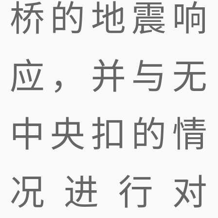
桥的地震响
应，并与无
中央扣的情
况进行对