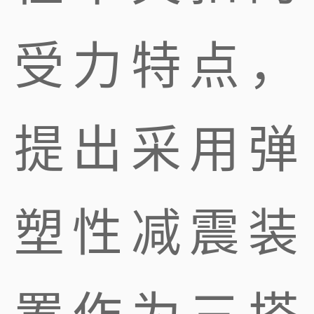
受力特点，
提出采用弹
塑性减震装