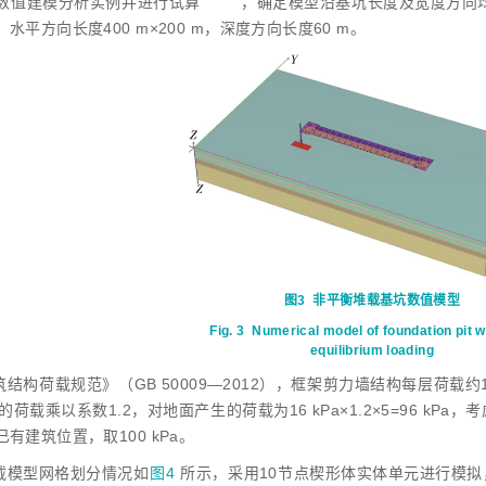
数值建模分析实例并进行试
算
，确定模型沿基坑长度及宽度方向
水平方向长度400 m×200 m，深度方向长度60 m。
图3
非平衡堆载基坑数值模型
Fig. 3
Numerical model of foundation pit w
equilibrium loading
结构荷载规范》（GB 50009—2012），框架剪力墙结构每层荷载约
每层的荷载乘以系数1.2，对地面产生的荷载为16 kPa×1.2×5=96 
有建筑位置，取100 kPa。
载模型网格划分情况如
图4
所示，采用10节点楔形体实体单元进行模拟，