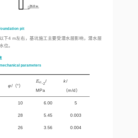
foundation pit
以下4 m左右，基坑施工主要受潜水层影响，潜水层
水位。
数
nd mechanical parameters
/
k
/
E
s
1
E
s
1
-2
φ
/（°）
MPa
（m/d）
10
6.00
5
28
5.45
0.003
26
3.56
0.004