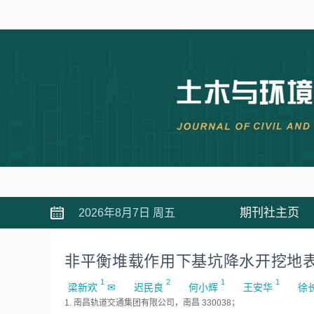
期刊社主页
2026年8月7日 周五
非平衡堆载作用下基坑降水开挖地
1
2
1
1
梁新欢
✉
迟民良
何小辉
王安华
徐
1. 南昌轨道交通集团有限公司，南昌 330038；