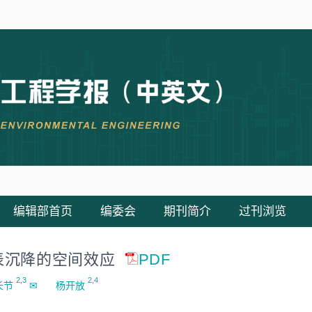
编辑部首页
编委会
期刊简介
过刊浏览
表沉降的空间效应
PDF
2,3
2,4
长节
✉
杨开放