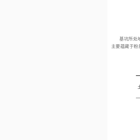
基坑所处
主要蕴藏于粉