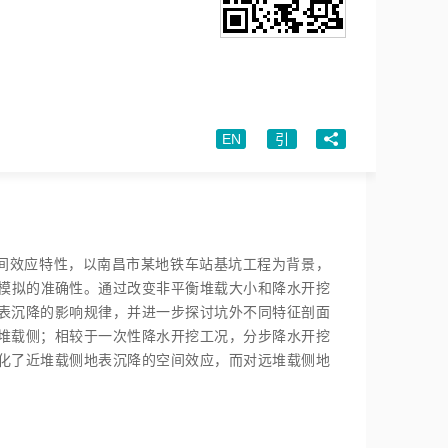
EN
引
间效应特性，以南昌市某地铁车站基坑工程为背景，
数值模拟的准确性。通过改变非平衡堆载大小和降水开挖
表沉降的影响规律，并进一步探讨坑外不同特征剖面
堆载侧；相较于一次性降水开挖工况，分步降水开挖
化了近堆载侧地表沉降的空间效应，而对远堆载侧地