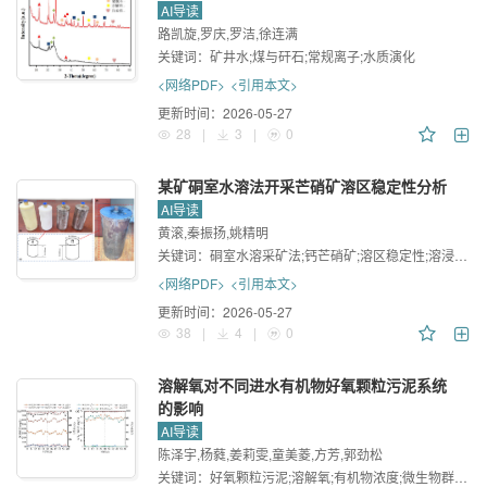
AI导读
路凯旋,罗庆,罗洁,徐连满
关键词：
矿井水;煤与矸石;常规离子;水质演化
<网络PDF>
<引用本文>
更新时间：
2026-05-27
28
|
3
|
0
某矿硐室水溶法开采芒硝矿溶区稳定性分析
AI导读
黄滚,秦振扬,姚精明
关键词：
硐室水溶采矿法;钙芒硝矿;溶区稳定性;溶浸实验;数值模拟
<网络PDF>
<引用本文>
更新时间：
2026-05-27
38
|
4
|
0
溶解氧对不同进水有机物好氧颗粒污泥系统
的影响
AI导读
陈泽宇,杨蕤,姜莉雯,童美菱,方芳,郭劲松
关键词：
好氧颗粒污泥;溶解氧;有机物浓度;微生物群落;功能预测