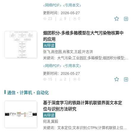
<网络PDF>
<引用本文>
更新时间：
2026-05-27
23
|
9
|
0
烟团积分-多维多箱模型在大气污染物核算中
的应用
AI导读
张飞,高佳圆,肖雅文,王超,叶志洪
关键词：
大气污染;工业园区;多箱模型;烟团积分模型;环境容量
<网络PDF>
<引用本文>
更新时间：
2026-05-27
15
|
2
|
0
通信・计算机・自动化
基于深度学习的铁路计算机联锁界面文本定
位与识别方法研究
AI导读
何涛,冀毅
关键词：
文本定位;文本识别;CTPN;计算机联锁上位机界面;AlexNet