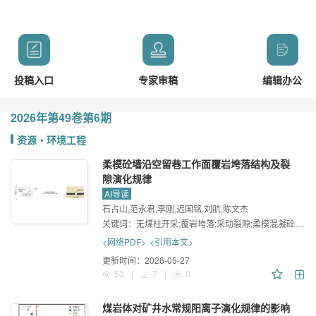
投稿入口
专家审稿
编辑办公
2026年
第49卷
第6期
资源・环境工程
柔模砼墙沿空留巷工作面覆岩垮落结构及裂
隙演化规律
AI导读
石占山,范永君,李刚,迟国铭,刘航,陈文杰
关键词：
无煤柱开采;覆岩垮落;采动裂隙;柔模混凝砼墙;相似材料模拟
<网络PDF>
<引用本文>
更新时间：
2026-05-27
53
|
7
|
0
煤岩体对矿井水常规阳离子演化规律的影响