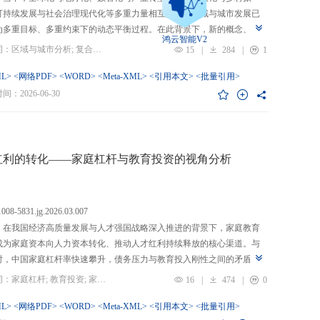
可持续发展与社会治理现代化等多重力量相互交织，区域与城市发展已
为多重目标、多重约束下的动态平衡过程。在此背景下，新的概念、新
鸿云智能V2
、新的范围不断涌现，形成了以“A视角下的B”“面向A的B”“基于A的B”
关键词：区域与城市分析; 复合概念; “C-P-I”框架; 指标体系
15
|
284
|
1
式表现的交叉性复合概念。这些概念往往不是对既有概念的简单叠加，
蕴含了新的目标要求、关系规范或作用范围，代表了对区域与城市复杂
L>
<网络PDF>
<WORD>
<Meta-XML>
<引用本文>
<批量引用>
的新认知。然而，目前学术界对于这类复杂概念的综合评价研究相对滞
：2026-06-30
概念界定不够系统明确，未能充分揭示限定条件引入后的内涵转变或缺
操作性；指标体系构建相对主观，缺乏统一设计原则与构建范式，未能
概念子维度间的多维交叉属性；指标选择上不够完备有效，未全面覆盖
内涵关键方面，也缺乏系统检验。对此，文章提出区域与城市研究的“C-
红利的转化——家庭杠杆与教育投资的视角分析
I”框架，从三个维度对复合概念的综合评价体系进行系统分析：首先，在概
准界定方面，注重交叉性，即准确揭示概念由A与B及其子维度交互生成
质；注重针对性，即锚定概念所服务的特定场景、问题与核心关系；注
.1008-5831.jg.2026.03.007
致性，即确保概念界定与测量操作的逻辑统一。其次，在指标体系科学
：在我国经济高质量发展与人才强国战略深入推进的背景下，家庭教育
上，采用多维交叉原则，深入交叉单元层面进行刻画；层级分解原则，
成为家庭资本向人力资本转化、推动人才红利持续释放的核心渠道。与
从目的层到场景层、要素层、观测层、指标层和说明层的系统结构；应
时，中国家庭杠杆率快速攀升，债务压力与教育投入刚性之间的矛盾日
然一体原则，实现理论理想与现实测量的统一。最后，在具体指标可信
显，二者的互动关系直接关系到人力资本积累效率、教育公平与家庭金
关键词：家庭杠杆; 教育投资; 家庭资本; 家庭债务结构; CHFS
16
|
474
|
0
上，强调完备性，全面覆盖概念内涵；强调复合性，体现概念的交叉交
定。现有研究多聚焦家庭杠杆对总体消费的影响，较少深入剖析其对教
征；强调有效性，通过严格检验保障指标质量和指标体系稳健。这一框
资的作用机制，且普遍忽视家庭经济、社会、文化资本的综合调节效应
L>
<网络PDF>
<WORD>
<Meta-XML>
<引用本文>
<批量引用>
仅提供了评价复杂概念的工具，更蕴含促进复杂概念发现与再生产的机