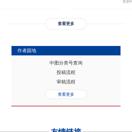
与多
部协调，为推动实现人口与经济高质
更新时间
返贫和城乡融合发展。这样的路径策
制，
（C
础是“人口”，关键是“综合”，核心在
供了系统性创新蓝本和行动方案，有
态、
育投
性的特征。从内在逻辑看，人口的总量规
效能和可持续性，亦能在省域开放治
提供
务风
是人口综合红利的重要组成部分，尽
协调发展。
查看更多
高会
实阻碍，但应立足于人口与经济的双
债样
转变机遇，充分发挥人口因素在助推
调节
的积极作用。在中国式现代化进程
弱，
充分挖掘和利用现有人口条件，也要
作者园地
赖。
育人口结构优化红利、人口素质提升
的家
制度的调整完善为路径，引导人口发
中图分类号查询
以及
的理念需求，积极回应人口发展的趋
投稿流程
讨论
过进一步完善生育养老政策、推进教
务压
口与经济高质量发展支撑中国式现代
审稿流程
致教
负债
查看更多
家庭
累能
参考
证检
决策