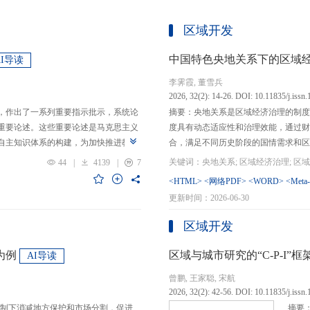
区域开发
中国特色央地关系下的区域
AI导读
李霁霞, 董雪兵
2026, 32(2): 14-26. DOI: 10.11835/j.issn
，作出了一系列重要指示批示，系统论
摘要：央地关系是区域经济治理的制度
重要论述。这些重要论述是马克思主义
度具有动态适应性和治理效能，通过财
自主知识体系的构建，为加快推进教育
合，满足不同历史阶段的国情需求和区
创性贡献。这些原创性贡献主要体现
制，引导区域竞争策略转变，包括竞争标
44
|
4139
|
7
定位，从政治价值、经济价值、文化价
生”转向“基本公共服务均等化”，发展
<HTML>
<网络PDF>
<WORD>
<Meta
”的战略问题；第二，从认识论角度赋
提升区域经济治理效率。另一方面，中
更新时间：2026-06-30
本任务、时代使命、最终目的，创新性
域竞争激励的同时，降低区域合作成本
基本国情遵循教育规律，提出了深化教
等跨区域合作模式，实现国家治理和区
区域开发
选择、教育动力的激发、教育路径的规
的背景下，区域经济治理面临新形势与
题。
宜发展新质生产力、构建全国统一大市
为例
区域与城市研究的“C-P-I
AI导读
化探索，进一步丰富和完善中国特色区
曾鹏, 王家聪, 宋航
理支撑。
2026, 32(2): 42-56. DOI: 10.11835/j.issn
制下消减地方保护和市场分割，促进
摘要