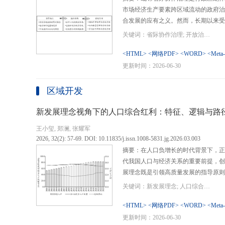
市场经济生产要素跨区域流动的政府治
合发展的应有之义。然而，长期以来受
行政区划界限，以及竞争性发展博弈中
关键词：省际协作治理; 开放治理; 行政区划; 统一大市场; 新发展格局
治理成了政府治理盲区或选择性自主行
内需、畅通经济循环、建设全国统一大
<HTML>
<网络PDF>
<WORD>
<Meta
理提供了新的机遇，借此探析其路径策
更新时间：2026-06-30
要议题。文章借鉴协作治理理论，结合
织—行动”毗邻省际协作治理分析框架
区域开发
城经济圈建设、支持贵州闯新路等多重
例，采用半结构化访谈法收集数据资料
新发展理念视角下的人口综合红利：特征、逻辑与路
理的路径策略。研究表明，毗邻省际协
王小玺, 郑澜, 张耀军
的利益相关主体以协作共识为基础和导
2026, 32(2): 57-69. DOI: 10.11835/j.issn.1008-5831.jg.2026.03.003
达成多向度的系统性治理行动过程。新
摘要：在人口负增长的时代背景下，正
策略首先是厘清国家战略政策要求、省
代我国人口与经济关系的重要前提，创
众期望，凝聚利益相关主体的协作治理
展理念既是引领高质量发展的指导原则
开放治理必须积极作为的必答题。其次
角。从内涵特征看，新时代的人口综合
规划，构建去中心化的组织结构总体布
关键词：新发展理念; 人口综合红利; 高质量发展; 人口政策; 中国式现代化
价值追求等方面对传统人口红利理论的
自组织组团协作开发的“先手棋”。最
位和发展进程，以人口数量、结构、素
<HTML>
<网络PDF>
<WORD>
<Meta
网络协同治理的比较优势和互补功能，
展理念为导向，通过政策措施的适应性
更新时间：2026-06-30
机制和生态共保联治，促进基础设施和