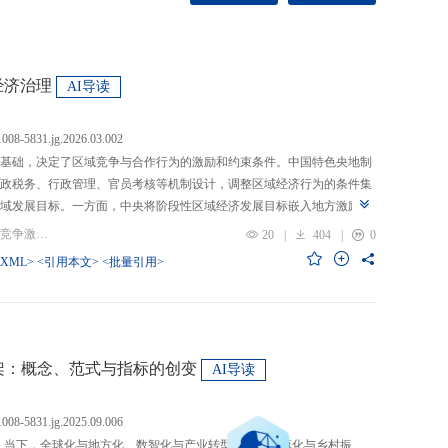
经济治理
AI导读
.1008-5831.jg.2026.03.002
基础，决定了区域竞争与合作行为的激励和约束条件。中国特色央地制
政税务、行政管理、官员考核等机制设计，调整区域经济行为的条件集
域发展目标。一方面，中央将阶段性区域经济发展目标嵌入地方激励机
的从“为增长而竞争”转向“为发展而竞争”，支出行为从“重建设、轻民
关键词：央地关系; 区域经济治理; 区域竞争激励; 跨区域合作
20
|
404
|
0
模式从“地方保护”转向“发挥比较优势”，以区域竞争激励和竞争策略优化
-XML>
<引用本文>
<批量引用>
央通过对口支援、一体化合作、主体功能区建设等制度安排，在保留区
，提高区域合作收益，形成优势互补、规模效益最大化、外部性内部化
域治理效率的统一。在区域经济格局深刻变革与国内发展目标转型升级
新挑战。未来区域经济治理研究应聚焦数字时代区域协调发展、因地制
场等重大现实问题，从新治理主体、新发展目标、新治理工具等维度深
”框架：概念、范式与指标的创变
AI导读
域经济治理理论体系，为新时代区域协调发展与区域高质量发展提供学
.1008-5831.jg.2025.09.006
：当下，全球化与地方化、数智化与产业转型、新型城镇化与乡村振