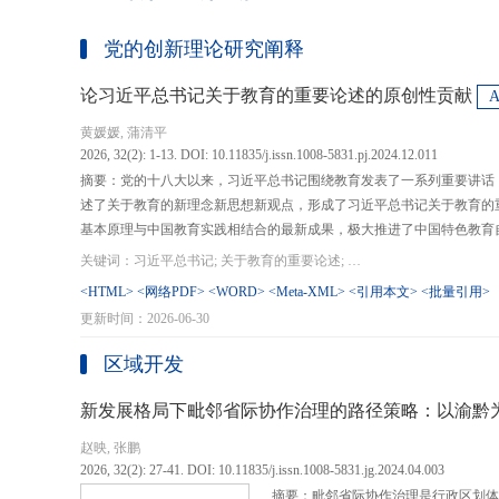
党的创新理论研究阐释
论习近平总书记关于教育的重要论述的原创性贡献
黄媛媛, 蒲清平
2026, 32(2): 1-13. DOI: 10.11835/j.issn.1008-5831.pj.2024.12.011
摘要：党的十八大以来，习近平总书记围绕教育发表了一系列重要讲话
述了关于教育的新理念新思想新观点，形成了习近平总书记关于教育的
基本原理与中国教育实践相结合的最新成果，极大推进了中国特色教育
现代化、建设教育强国提供了强大思想武器和行动指南，作出了重大原
关键词：习近平总书记; 关于教育的重要论述; 教育强国; 《论教育》; 教育新质生产力; 教育人工智能
在：第一，从价值论角度明确了教育在党和国家事业发展全局中的战略
<HTML>
<网络PDF>
<WORD>
<Meta-XML>
<引用本文>
<批量引用>
值、社会价值、创新价值等五个方面创新性回答了新时代“为什么办教育
更新时间：2026-06-30
予了新时代教育发展的多重内涵，深刻揭示其根本性质、根本保证、根
回答了新时代“办什么样的教育”的根本问题；第三，从方法论角度立足
区域开发
育改革创新的总体思路和战略部署，涵盖教育地位的确立、教育道路的
划以及教育主体的培育，创新性回答了新时代“怎么办教育”的实践问
新发展格局下毗邻省际协作治理的路径策略：以渝黔
赵映, 张鹏
2026, 32(2): 27-41. DOI: 10.11835/j.issn.1008-5831.jg.2024.04.003
摘要：毗邻省际协作治理是行政区划体