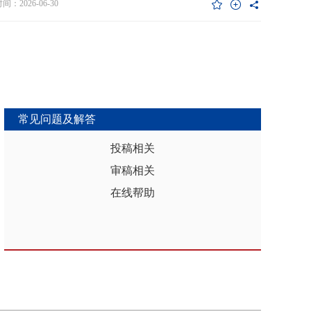
维度异质性特征。基于此，文章利用2017年和2019年中国家庭金融调查
：2026-06-30
能够推动区域分析从传统的、相对静态的、单一维度的模式，向更加动
HFS）数据构建混合截面样本，采用固定效应模型检验家庭杠杆对家庭教
整合、精准把握复杂性的新阶段迈进，为深化区域认知、服务区域实践
资的影响效应，为优化家庭财务决策、完善公共教育政策与防控家庭债
更有效的理论武器和方法论支撑。
险提供实证依据。实证结果表明：第一，从全样本层面看，家庭杠杆升
增加教育投资，这一结论在替换核心变量度量方式、剔除无子女与无负
本、采用区域杠杆均值作为工具变量处理内生性后依然稳健。第二，从
作用看，家庭杠杆对教育投资的正向作用会随着家庭资本的增加而削
表明资本充裕家庭可依靠自有资源满足教育需求，降低对债务融资的依
常见问题及解答
第三，异质性分析结果显示，债务多元化水平较低、主要依赖内源融资
庭、子女数量在三孩及以上、数字化水平较高的家庭、位于中西部地区
投稿相关
城镇的家庭在杠杆上升时更倾向于增加更多的教育投资。第四，进一步
审稿相关
后发现，家庭杠杆与教育投资之间存在倒“U”型的非线性关系，当家庭财
力较轻时，杠杆上升会促使家庭增加教育投入，但财务负担过重时则导
在线帮助
育支出削减，说明适度杠杆可缓解流动性约束并支撑教育投入，而过度
引发的财务压力会显著削减教育支出。基于实证研究结果，文章从引导
进行理性的教育投资规划、提升公共教育资源质量、增强家庭的资本积
力和多元化融资渠道以及构建精准化教育支持政策体系四个角度提出可
的政策优化建议。文章聚焦家庭资本向人力资本转化的路径，拓展并实
验了家庭杠杆影响教育投资的理论框架，凸显家庭杠杆背景下教育投资
的异质性，为理解家庭在经济压力下的教育投资决策提供新视角。