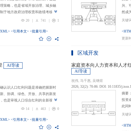
理策略，也是省域开放治理、城乡融
兴、
制于地方政府治理权责和政绩考核的
然成
日渐固化的地方利益，毗邻省际协作
的要求
20
|
741
|
1
为。新发展格局的提出及其坚持扩大
等形
市场的政策导向，为毗邻省际协作治
-XML>
<引用本文>
<批量引用>
而是
<HTM
略是构建新发展格局的内在要求和重
问题
更新时间
中国治理语境，整合性构建“共识—组
后：
，选取新时代西部大开发、成渝地区双
乏可
区域开发
政策机遇叠加的渝黔协作治理作为案
体现
，探析新发展格局下毗邻省际协作治
概念
径
家庭资本向人力资本和人才
AI导读
作治理是毗邻省（自治区、直辖市）
P-
AI导读
向，构建去中心化的协作组织制度，
念精
祝伟, 马千惠, 吴继煜
发展格局下毗邻省际协作治理的路径
的本
2026, 32(2): 70-86. DOI: 10.11835/j.issn
确认识人口红利问题是准确把握新时
际协作发展需要，以及市场主体和民
重一
摘要
新、协调、绿色、开放、共享的新发
共识，明确毗邻省际协作治理是省域
构建
投资
，也是审视人口综合红利的全新视
，统筹衔接国家战略政策与省域治理
建立
此同
红利理论是在发展基础、核心理念和
局，下好毗邻协作先行示范区创建、
然实
14
|
463
|
0
益凸
延伸和拓展，立足于我国新的历史方
后，激发横向平等协调、纵向垂直管理、
选择
融稳
质、分布等人口条件为基础，以新发
-XML>
<引用本文>
<批量引用>
牵住“牛鼻子”工程，着重优化开放协作
互特
育投
<HTM
调整从而培育、巩固和收获人口优
基本公共服务一体化，推动产业链整
架不