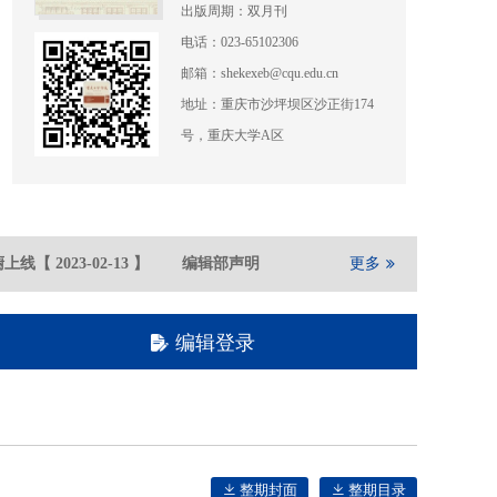
出版周期：双月刊
电话：023-65102306
邮箱：shekexeb@cqu.edu.cn
地址：重庆市沙坪坝区沙正街174
号，重庆大学A区
上线
【
2023-02
-13
】
编辑部声明
【
2021-05
-21
】
更多
重庆大学期刊
编辑登录
整期封面
整期目录