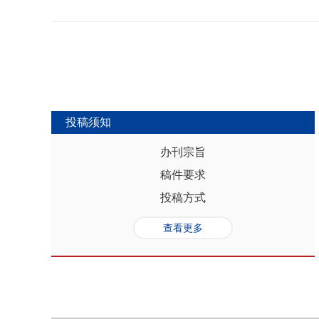
势，推动人口与经济系统内部均衡和外
合联动升级、毗邻区域协作防止规模性
量发展提供坚实的人口基础和支撑，其基
略为新发展格局下毗邻省际协作治理提
“红利”，具有系统性、阶段性、统一
助于提高行政区划体制下省际协作治理
模、年龄结构、综合素质、空间分布等
理中促进全国统一大市场建设和区域
管当前依然存在人口综合红利释放的现
向互动关系，利用人口现有优势和人口
创新、协调、绿色、开放和共享发展中
中，既要立足当下人口负增长的现实，
投稿须知
放眼未来人口发展趋势，积极挖掘、培
红利和人口合理分布红利，以相关政策
办刊宗旨
展符合创新、协调、绿色、开放、共享
稿件要求
势性特征和高质量发展的目标任务，通
育强国建设、优化城镇格局体系，以人
投稿方式
化。
查看更多