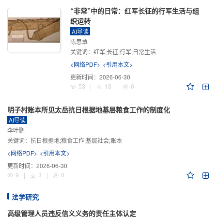
“非常”中的日常：红军长征的行军生活与组
织运转
AI导读
陈思覃
关键词：
红军;长征;行军;日常生活
<网络PDF>
<引用本文>
更新时间：
2026-06-30
53
|
13
|
0
明子村账本所见太岳抗日根据地基层粮食工作的制度化
AI导读
李叶鹏
关键词：
抗日根据地;粮食工作;基层社会;账本
<网络PDF>
<引用本文>
更新时间：
2026-06-30
9
|
3
|
0
法学研究
高级管理人员违反信义义务的责任主体认定