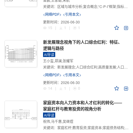
曾鹏,王家聪,宋航
关键词：
区域与城市分析;复合概念;“C-P-I”框架;指标体系
<网络PDF>
<引用本文>
更新时间：
2026-06-30
15
|
1
|
1
新发展理念视角下的人口综合红利：特征、
逻辑与路径
AI导读
王小玺,郑澜,张耀军
关键词：
新发展理念;人口综合红利;高质量发展;人口政策;中国式现代化
<网络PDF>
<引用本文>
更新时间：
2026-06-30
14
|
1
|
0
家庭资本向人力资本和人才红利的转化——
家庭杠杆与教育投资的视角分析
AI导读
祝伟,马千惠,吴继煜
关键词：
家庭杠杆;教育投资;家庭资本;家庭债务结构;CHFS