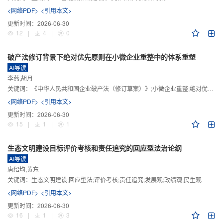
<网络PDF>
<引用本文>
更新时间：
2026-06-30
12
|
4
|
0
破产法修订背景下绝对优先原则在小微企业重整中的体系重塑
AI导读
李燕,胡月
关键词：
《中华人民共和国企业破产法（修订草案）》;小微企业重整;绝对优先原则;股东权益保留;预期可支配收入标准
<网络PDF>
<引用本文>
更新时间：
2026-06-30
15
|
1
|
1
生态文明建设目标评价考核和责任追究的回应型法治论纲
AI导读
唐绍均,黄东
关键词：
生态文明建设;回应型法;评价考核;责任追究;发展观;政绩观;民生观
<网络PDF>
<引用本文>
更新时间：
2026-06-30
16
|
1
|
3