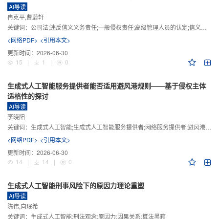
AI导读
冉克平,曹蔚轩
关键词：
公司法;违反信义义务责任;一般侵权责任;高级管理人员的认定;信义义务
<网络PDF>
<引用本文>
更新时间：
2026-06-30
15
|
1
|
0
生成式人工智能服务提供者能否适用避风港规则——基于侵权主体
适格性的探讨
AI导读
李晓阳
关键词：
生成式人工智能;生成式人工智能服务提供者;网络服务提供者;避风港规则;版权责任
<网络PDF>
<引用本文>
更新时间：
2026-06-30
14
|
14
|
0
生成式人工智能刑事风险下的原因力理论重塑
AI导读
陈伟,向珉希
关键词：
生成式人工智能;刑法观念;原因力;因果关系;算法黑箱