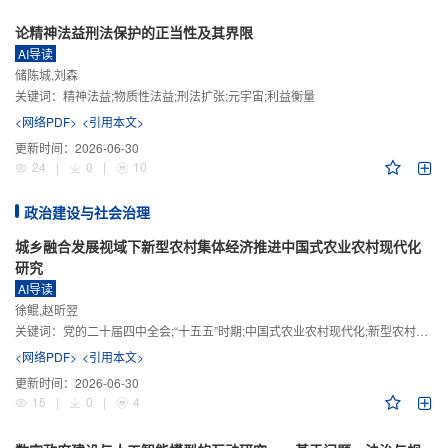
论精神法益刑法保护的正当性及其界限
AI导读
储陈城,刘森
关键词：
精神法益;物质性法益;刑法扩张;元宇宙;利益衡量
<网络PDF>
<引用本文>
更新时间：
2026-06-30
24
|
0
|
10
政治建设与社会治理
城乡融合发展视域下新型农村集体经济推进中国式农业农村现代化
研究
AI导读
徐鲲,赵昕翌
关键词：
党的二十届四中全会;“十五五”时期;中国式农业农村现代化;新型农村集体经济;城乡融合发展;新质生产力
<网络PDF>
<引用本文>
更新时间：
2026-06-30
15
|
0
|
4