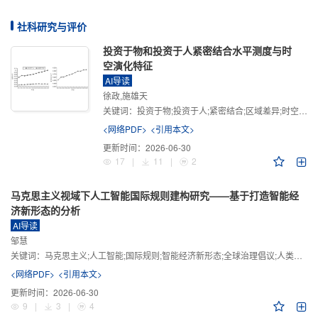
社科研究与评价
投资于物和投资于人紧密结合水平测度与时
空演化特征
AI导读
徐政,施雄天
关键词：
投资于物;投资于人;紧密结合;区域差异;时空演化
<网络PDF>
<引用本文>
更新时间：
2026-06-30
17
|
11
|
2
马克思主义视域下人工智能国际规则建构研究——基于打造智能经
济新形态的分析
AI导读
邹慧
关键词：
马克思主义;人工智能;国际规则;智能经济新形态;全球治理倡议;人类命运共同体
<网络PDF>
<引用本文>
更新时间：
2026-06-30
9
|
3
|
4