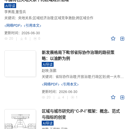
AI导读
李霁霞,董雪兵
关键词：
央地关系;区域经济治理;区域竞争激励;跨区域合作
<网络PDF>
<引用本文>
更新时间：
2026-06-30
20
|
6
|
0
新发展格局下毗邻省际协作治理的路径策
略：以渝黔为例
AI导读
赵映,张鹏
关键词：
省际协作治理;开放治理;行政区划;统一大市场;新发展格局
<网络PDF>
<引用本文>
更新时间：
2026-06-30
20
|
4
|
1
区域与城市研究的“C-P-I”框架：概念、范式
与指标的创变
AI导读