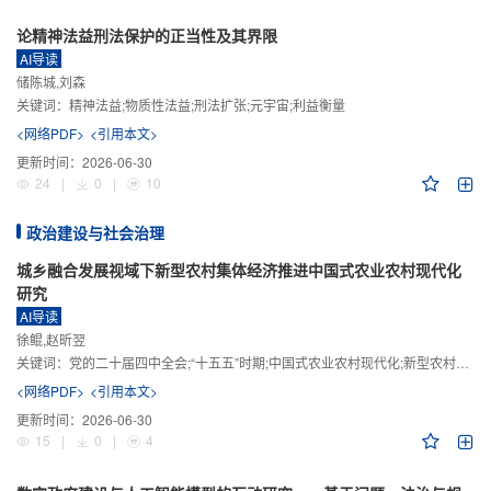
论精神法益刑法保护的正当性及其界限
AI导读
储陈城,刘森
关键词：
精神法益;物质性法益;刑法扩张;元宇宙;利益衡量
<网络PDF>
<引用本文>
更新时间：
2026-06-30
24
|
0
|
10
政治建设与社会治理
城乡融合发展视域下新型农村集体经济推进中国式农业农村现代化
研究
AI导读
徐鲲,赵昕翌
关键词：
党的二十届四中全会;“十五五”时期;中国式农业农村现代化;新型农村集体经济;城乡融合发展;新质生产力
<网络PDF>
<引用本文>
更新时间：
2026-06-30
15
|
0
|
4