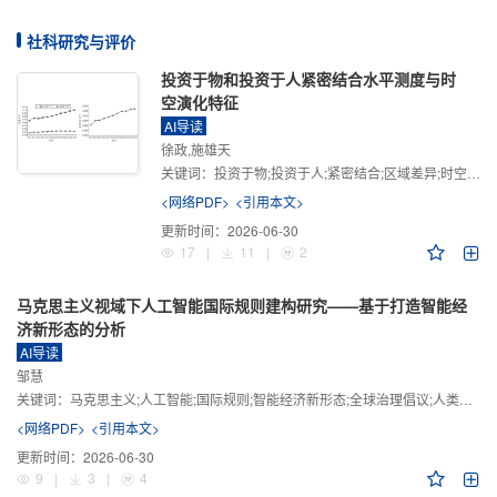
社科研究与评价
投资于物和投资于人紧密结合水平测度与时
空演化特征
AI导读
徐政,施雄天
关键词：
投资于物;投资于人;紧密结合;区域差异;时空演化
<网络PDF>
<引用本文>
更新时间：
2026-06-30
17
|
11
|
2
马克思主义视域下人工智能国际规则建构研究——基于打造智能经
济新形态的分析
AI导读
邹慧
关键词：
马克思主义;人工智能;国际规则;智能经济新形态;全球治理倡议;人类命运共同体
<网络PDF>
<引用本文>
更新时间：
2026-06-30
9
|
3
|
4