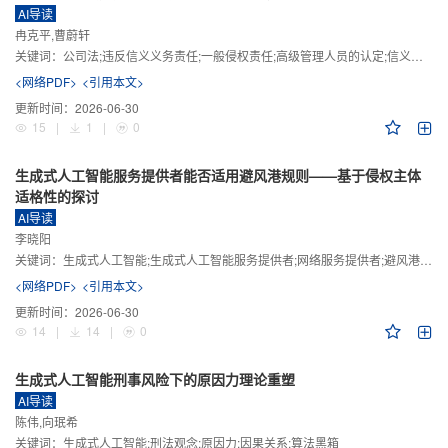
AI导读
冉克平,曹蔚轩
关键词：
公司法;违反信义义务责任;一般侵权责任;高级管理人员的认定;信义义务
<网络PDF>
<引用本文>
更新时间：
2026-06-30
15
|
1
|
0
生成式人工智能服务提供者能否适用避风港规则——基于侵权主体
适格性的探讨
AI导读
李晓阳
关键词：
生成式人工智能;生成式人工智能服务提供者;网络服务提供者;避风港规则;版权责任
<网络PDF>
<引用本文>
更新时间：
2026-06-30
14
|
14
|
0
生成式人工智能刑事风险下的原因力理论重塑
AI导读
陈伟,向珉希
关键词：
生成式人工智能;刑法观念;原因力;因果关系;算法黑箱