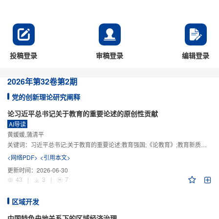
投稿登录
审稿登录
编辑登录
2026年
第32卷
第2期
党的创新理论研究阐释
论习近平总书记关于教育的重要论述的原创性贡献
AI导读
黄媛媛,蒲清平
关键词：
习近平总书记;关于教育的重要论述;教育强国;《论教育》;教育新质生产力;教育人工智能
<网络PDF>
<引用本文>
更新时间：
2026-06-30
43
|
3
|
7
区域开发
中国特色央地关系下的区域经济治理