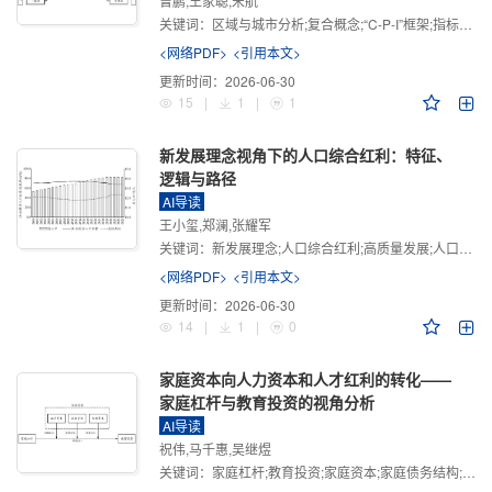
曾鹏,王家聪,宋航
关键词：
区域与城市分析;复合概念;“C-P-I”框架;指标体系
<网络PDF>
<引用本文>
更新时间：
2026-06-30
15
|
1
|
1
新发展理念视角下的人口综合红利：特征、
逻辑与路径
AI导读
王小玺,郑澜,张耀军
关键词：
新发展理念;人口综合红利;高质量发展;人口政策;中国式现代化
<网络PDF>
<引用本文>
更新时间：
2026-06-30
14
|
1
|
0
家庭资本向人力资本和人才红利的转化——
家庭杠杆与教育投资的视角分析
AI导读
祝伟,马千惠,吴继煜
关键词：
家庭杠杆;教育投资;家庭资本;家庭债务结构;CHFS