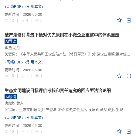
<网络PDF>
<引用本文>
更新时间：
2026-06-30
12
|
4
|
0
破产法修订背景下绝对优先原则在小微企业重整中的体系重塑
AI导读
李燕,胡月
关键词：
《中华人民共和国企业破产法（修订草案）》;小微企业重整;绝对优先原则;股东权益保留;预期可支配收入标准
<网络PDF>
<引用本文>
更新时间：
2026-06-30
15
|
1
|
1
生态文明建设目标评价考核和责任追究的回应型法治论纲
AI导读
唐绍均,黄东
关键词：
生态文明建设;回应型法;评价考核;责任追究;发展观;政绩观;民生观
<网络PDF>
<引用本文>
更新时间：
2026-06-30
16
|
1
|
3