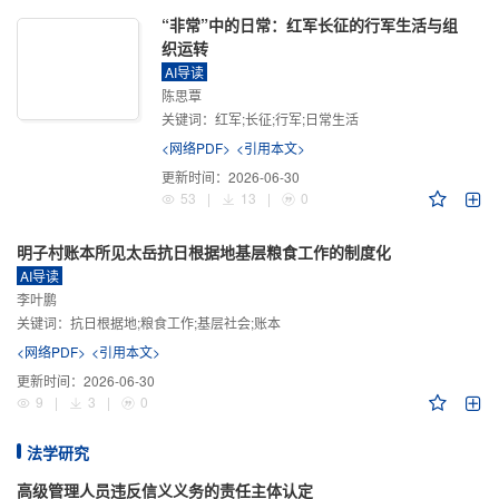
“非常”中的日常：红军长征的行军生活与组
织运转
AI导读
陈思覃
关键词：
红军;长征;行军;日常生活
<网络PDF>
<引用本文>
更新时间：
2026-06-30
53
|
13
|
0
明子村账本所见太岳抗日根据地基层粮食工作的制度化
AI导读
李叶鹏
关键词：
抗日根据地;粮食工作;基层社会;账本
<网络PDF>
<引用本文>
更新时间：
2026-06-30
9
|
3
|
0
法学研究
高级管理人员违反信义义务的责任主体认定