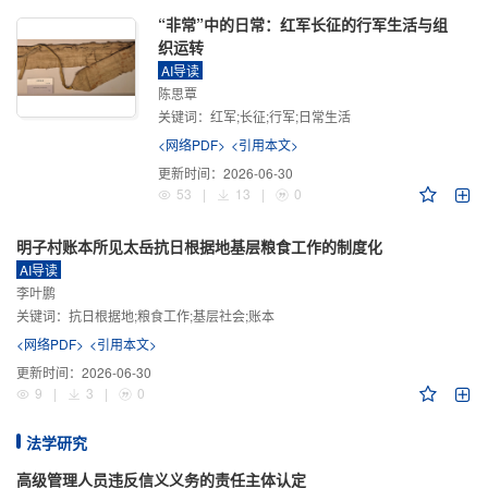
“非常”中的日常：红军长征的行军生活与组
织运转
AI导读
陈思覃
关键词：
红军;长征;行军;日常生活
<网络PDF>
<引用本文>
更新时间：
2026-06-30
53
|
13
|
0
明子村账本所见太岳抗日根据地基层粮食工作的制度化
AI导读
李叶鹏
关键词：
抗日根据地;粮食工作;基层社会;账本
<网络PDF>
<引用本文>
更新时间：
2026-06-30
9
|
3
|
0
法学研究
高级管理人员违反信义义务的责任主体认定