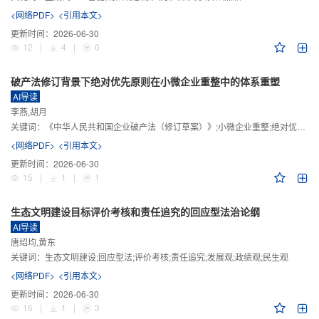
<网络PDF>
<引用本文>
更新时间：
2026-06-30
12
|
4
|
0
破产法修订背景下绝对优先原则在小微企业重整中的体系重塑
AI导读
李燕,胡月
关键词：
《中华人民共和国企业破产法（修订草案）》;小微企业重整;绝对优先原则;股东权益保留;预期可支配收入标准
<网络PDF>
<引用本文>
更新时间：
2026-06-30
15
|
1
|
1
生态文明建设目标评价考核和责任追究的回应型法治论纲
AI导读
唐绍均,黄东
关键词：
生态文明建设;回应型法;评价考核;责任追究;发展观;政绩观;民生观
<网络PDF>
<引用本文>
更新时间：
2026-06-30
16
|
1
|
3