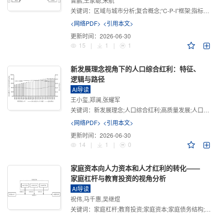
曾鹏,王家聪,宋航
关键词：
区域与城市分析;复合概念;“C-P-I”框架;指标体系
<网络PDF>
<引用本文>
更新时间：
2026-06-30
15
|
1
|
1
新发展理念视角下的人口综合红利：特征、
逻辑与路径
AI导读
王小玺,郑澜,张耀军
关键词：
新发展理念;人口综合红利;高质量发展;人口政策;中国式现代化
<网络PDF>
<引用本文>
更新时间：
2026-06-30
14
|
1
|
0
家庭资本向人力资本和人才红利的转化——
家庭杠杆与教育投资的视角分析
AI导读
祝伟,马千惠,吴继煜
关键词：
家庭杠杆;教育投资;家庭资本;家庭债务结构;CHFS