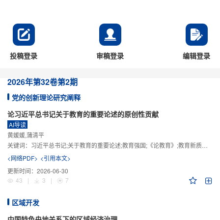
投稿登录
审稿登录
编辑登录
2026年
第32卷
第2期
党的创新理论研究阐释
论习近平总书记关于教育的重要论述的原创性贡献
AI导读
黄媛媛,蒲清平
关键词：
习近平总书记;关于教育的重要论述;教育强国;《论教育》;教育新质生产力;教育人工智能
<网络PDF>
<引用本文>
更新时间：
2026-06-30
43
|
3
|
7
区域开发
中国特色央地关系下的区域经济治理