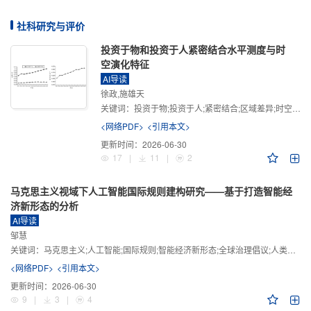
社科研究与评价
投资于物和投资于人紧密结合水平测度与时
空演化特征
AI导读
徐政,施雄天
关键词：
投资于物;投资于人;紧密结合;区域差异;时空演化
<网络PDF>
<引用本文>
更新时间：
2026-06-30
17
|
11
|
2
马克思主义视域下人工智能国际规则建构研究——基于打造智能经
济新形态的分析
AI导读
邹慧
关键词：
马克思主义;人工智能;国际规则;智能经济新形态;全球治理倡议;人类命运共同体
<网络PDF>
<引用本文>
更新时间：
2026-06-30
9
|
3
|
4