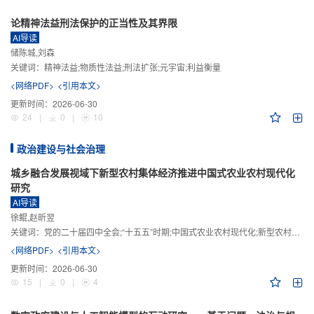
论精神法益刑法保护的正当性及其界限
AI导读
储陈城,刘森
关键词：
精神法益;物质性法益;刑法扩张;元宇宙;利益衡量
<网络PDF>
<引用本文>
更新时间：
2026-06-30
24
|
0
|
10
政治建设与社会治理
城乡融合发展视域下新型农村集体经济推进中国式农业农村现代化
研究
AI导读
徐鲲,赵昕翌
关键词：
党的二十届四中全会;“十五五”时期;中国式农业农村现代化;新型农村集体经济;城乡融合发展;新质生产力
<网络PDF>
<引用本文>
更新时间：
2026-06-30
15
|
0
|
4