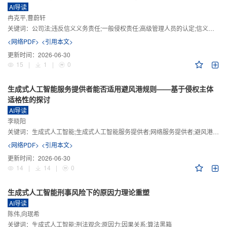
AI导读
冉克平,曹蔚轩
关键词：
公司法;违反信义义务责任;一般侵权责任;高级管理人员的认定;信义义务
<网络PDF>
<引用本文>
更新时间：
2026-06-30
15
|
1
|
0
生成式人工智能服务提供者能否适用避风港规则——基于侵权主体
适格性的探讨
AI导读
李晓阳
关键词：
生成式人工智能;生成式人工智能服务提供者;网络服务提供者;避风港规则;版权责任
<网络PDF>
<引用本文>
更新时间：
2026-06-30
14
|
14
|
0
生成式人工智能刑事风险下的原因力理论重塑
AI导读
陈伟,向珉希
关键词：
生成式人工智能;刑法观念;原因力;因果关系;算法黑箱