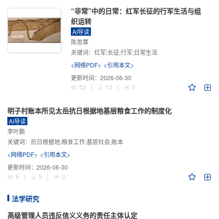
“非常”中的日常：红军长征的行军生活与组
织运转
AI导读
陈思覃
关键词：
红军;长征;行军;日常生活
<网络PDF>
<引用本文>
更新时间：
2026-06-30
53
|
13
|
0
明子村账本所见太岳抗日根据地基层粮食工作的制度化
AI导读
李叶鹏
关键词：
抗日根据地;粮食工作;基层社会;账本
<网络PDF>
<引用本文>
更新时间：
2026-06-30
9
|
5
|
0
法学研究
高级管理人员违反信义义务的责任主体认定