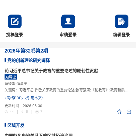
投稿登录
审稿登录
编辑登录
2026年
第32卷
第2期
党的创新理论研究阐释
论习近平总书记关于教育的重要论述的原创性贡献
AI导读
黄媛媛,蒲清平
关键词：
习近平总书记;关于教育的重要论述;教育强国;《论教育》;教育新质生产力;教育人工智能
<网络PDF>
<引用本文>
更新时间：
2026-06-30
44
|
5
|
7
区域开发
中国特色央地关系下的区域经济治理