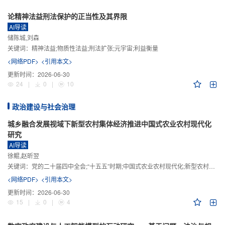
论精神法益刑法保护的正当性及其界限
AI导读
储陈城,刘森
关键词：
精神法益;物质性法益;刑法扩张;元宇宙;利益衡量
<网络PDF>
<引用本文>
更新时间：
2026-06-30
24
|
0
|
10
政治建设与社会治理
城乡融合发展视域下新型农村集体经济推进中国式农业农村现代化
研究
AI导读
徐鲲,赵昕翌
关键词：
党的二十届四中全会;“十五五”时期;中国式农业农村现代化;新型农村集体经济;城乡融合发展;新质生产力
<网络PDF>
<引用本文>
更新时间：
2026-06-30
15
|
0
|
4