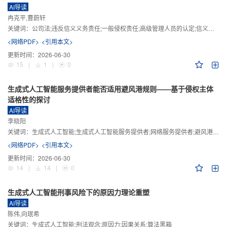
AI导读
冉克平,曹蔚轩
关键词：
公司法;违反信义义务责任;一般侵权责任;高级管理人员的认定;信义义务
<网络PDF>
<引用本文>
更新时间：
2026-06-30
15
|
1
|
0
生成式人工智能服务提供者能否适用避风港规则——基于侵权主体
适格性的探讨
AI导读
李晓阳
关键词：
生成式人工智能;生成式人工智能服务提供者;网络服务提供者;避风港规则;版权责任
<网络PDF>
<引用本文>
更新时间：
2026-06-30
14
|
14
|
0
生成式人工智能刑事风险下的原因力理论重塑
AI导读
陈伟,向珉希
关键词：
生成式人工智能;刑法观念;原因力;因果关系;算法黑箱