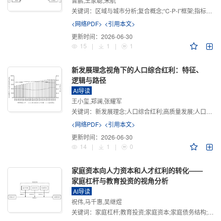
曾鹏,王家聪,宋航
关键词：
区域与城市分析;复合概念;“C-P-I”框架;指标体系
<网络PDF>
<引用本文>
更新时间：
2026-06-30
15
|
1
|
1
新发展理念视角下的人口综合红利：特征、
逻辑与路径
AI导读
王小玺,郑澜,张耀军
关键词：
新发展理念;人口综合红利;高质量发展;人口政策;中国式现代化
<网络PDF>
<引用本文>
更新时间：
2026-06-30
14
|
1
|
0
家庭资本向人力资本和人才红利的转化——
家庭杠杆与教育投资的视角分析
AI导读
祝伟,马千惠,吴继煜
关键词：
家庭杠杆;教育投资;家庭资本;家庭债务结构;CHFS