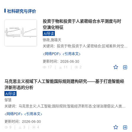
社科研究与评价
投资于物和投资于人紧密结合水平测度与时
空演化特征
AI导读
徐政,施雄天
关键词：
投资于物;投资于人;紧密结合;区域差异;时空演化
<网络PDF>
<引用本文>
更新时间：
2026-06-30
17
|
11
|
2
马克思主义视域下人工智能国际规则建构研究——基于打造智能经
济新形态的分析
AI导读
邹慧
关键词：
马克思主义;人工智能;国际规则;智能经济新形态;全球治理倡议;人类命运共同体
<网络PDF>
<引用本文>
更新时间：
2026-06-30
9
|
3
|
4