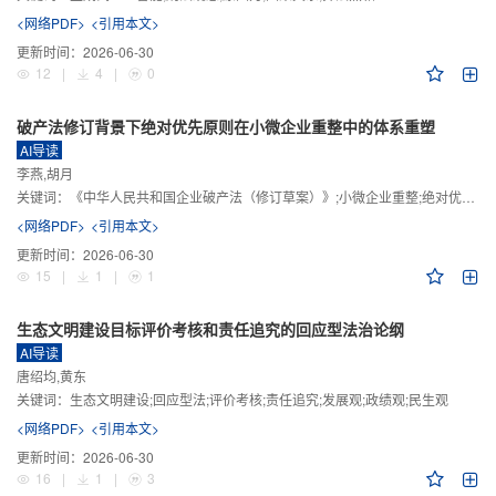
<网络PDF>
<引用本文>
更新时间：
2026-06-30
12
|
4
|
0
破产法修订背景下绝对优先原则在小微企业重整中的体系重塑
AI导读
李燕,胡月
关键词：
《中华人民共和国企业破产法（修订草案）》;小微企业重整;绝对优先原则;股东权益保留;预期可支配收入标准
<网络PDF>
<引用本文>
更新时间：
2026-06-30
15
|
1
|
1
生态文明建设目标评价考核和责任追究的回应型法治论纲
AI导读
唐绍均,黄东
关键词：
生态文明建设;回应型法;评价考核;责任追究;发展观;政绩观;民生观
<网络PDF>
<引用本文>
更新时间：
2026-06-30
16
|
1
|
3