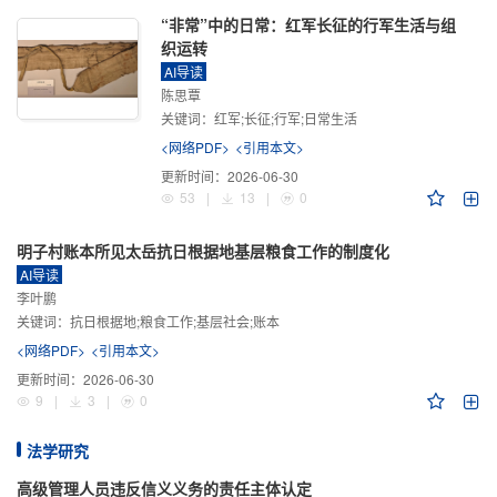
“非常”中的日常：红军长征的行军生活与组
织运转
AI导读
陈思覃
关键词：
红军;长征;行军;日常生活
<网络PDF>
<引用本文>
更新时间：
2026-06-30
53
|
13
|
0
明子村账本所见太岳抗日根据地基层粮食工作的制度化
AI导读
李叶鹏
关键词：
抗日根据地;粮食工作;基层社会;账本
<网络PDF>
<引用本文>
更新时间：
2026-06-30
9
|
3
|
0
法学研究
高级管理人员违反信义义务的责任主体认定