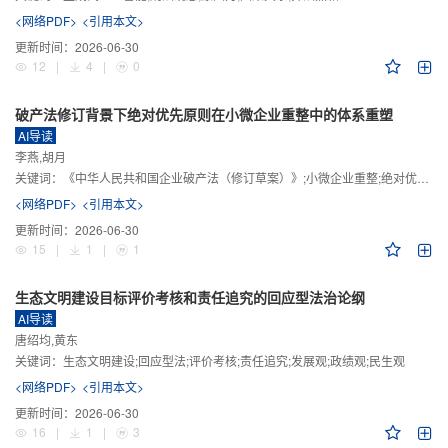
<网络PDF>
<引用本文>
更新时间：
2026-06-30
12
|
4
|
0
破产法修订背景下绝对优先原则在小微企业重整中的体系重塑
AI导读
李燕,胡月
关键词：
《中华人民共和国企业破产法（修订草案）》;小微企业重整;绝对优先原则;股东权益保留;预期可支配收入标准
<网络PDF>
<引用本文>
更新时间：
2026-06-30
15
|
1
|
1
生态文明建设目标评价考核和责任追究的回应型法治论纲
AI导读
唐绍均,黄东
关键词：
生态文明建设;回应型法;评价考核;责任追究;发展观;政绩观;民生观
<网络PDF>
<引用本文>
更新时间：
2026-06-30
16
|
1
|
3