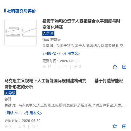
社科研究与评价
投资于物和投资于人紧密结合水平测度与时
空演化特征
AI导读
徐政,施雄天
关键词：
投资于物;投资于人;紧密结合;区域差异;时空演化
<网络PDF>
<引用本文>
更新时间：
2026-06-30
17
|
11
|
2
马克思主义视域下人工智能国际规则建构研究——基于打造智能经
济新形态的分析
AI导读
邹慧
关键词：
马克思主义;人工智能;国际规则;智能经济新形态;全球治理倡议;人类命运共同体
<网络PDF>
<引用本文>
更新时间：
2026-06-30
9
|
3
|
4