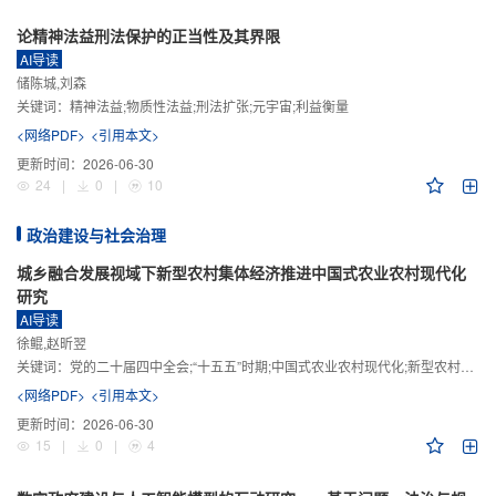
论精神法益刑法保护的正当性及其界限
AI导读
储陈城,刘森
关键词：
精神法益;物质性法益;刑法扩张;元宇宙;利益衡量
<网络PDF>
<引用本文>
更新时间：
2026-06-30
24
|
0
|
10
政治建设与社会治理
城乡融合发展视域下新型农村集体经济推进中国式农业农村现代化
研究
AI导读
徐鲲,赵昕翌
关键词：
党的二十届四中全会;“十五五”时期;中国式农业农村现代化;新型农村集体经济;城乡融合发展;新质生产力
<网络PDF>
<引用本文>
更新时间：
2026-06-30
15
|
0
|
4