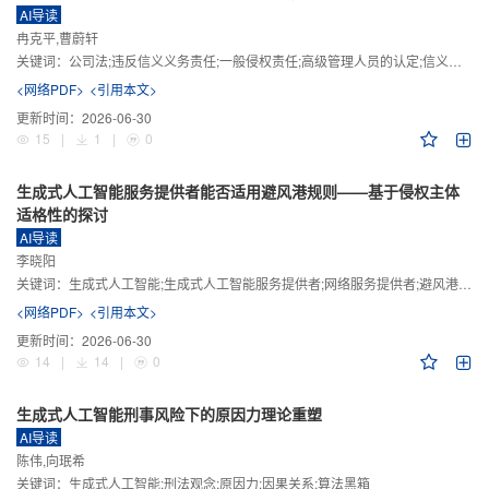
AI导读
冉克平,曹蔚轩
关键词：
公司法;违反信义义务责任;一般侵权责任;高级管理人员的认定;信义义务
<网络PDF>
<引用本文>
更新时间：
2026-06-30
15
|
1
|
0
生成式人工智能服务提供者能否适用避风港规则——基于侵权主体
适格性的探讨
AI导读
李晓阳
关键词：
生成式人工智能;生成式人工智能服务提供者;网络服务提供者;避风港规则;版权责任
<网络PDF>
<引用本文>
更新时间：
2026-06-30
14
|
14
|
0
生成式人工智能刑事风险下的原因力理论重塑
AI导读
陈伟,向珉希
关键词：
生成式人工智能;刑法观念;原因力;因果关系;算法黑箱