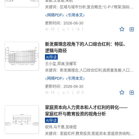
曾鹏,王家聪,宋航
关键词：
区域与城市分析;复合概念;“C-P-I”框架;指标体系
<网络PDF>
<引用本文>
更新时间：
2026-06-30
15
|
1
|
1
新发展理念视角下的人口综合红利：特征、
逻辑与路径
AI导读
王小玺,郑澜,张耀军
关键词：
新发展理念;人口综合红利;高质量发展;人口政策;中国式现代化
<网络PDF>
<引用本文>
更新时间：
2026-06-30
14
|
1
|
0
家庭资本向人力资本和人才红利的转化——
家庭杠杆与教育投资的视角分析
AI导读
祝伟,马千惠,吴继煜
关键词：
家庭杠杆;教育投资;家庭资本;家庭债务结构;CHFS