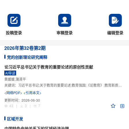
投稿登录
审稿登录
编辑登录
2026年
第32卷
第2期
党的创新理论研究阐释
论习近平总书记关于教育的重要论述的原创性贡献
AI导读
黄媛媛,蒲清平
关键词：
习近平总书记;关于教育的重要论述;教育强国;《论教育》;教育新质生产力;教育人工智能
<网络PDF>
<引用本文>
更新时间：
2026-06-30
43
|
3
|
7
区域开发
中国特色央地关系下的区域经济治理