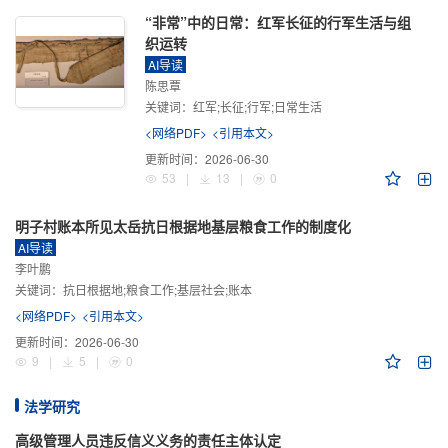
“非常”中的日常：红军长征的行军生活与组
织运转
AI导读
陈思覃
关键词：
红军;长征;行军;日常生活
<网络PDF>
<引用本文>
更新时间：
2026-06-30
53
|
13
|
0
明子村账本所见太岳抗日根据地基层粮食工作的制度化
AI导读
李叶鹏
关键词：
抗日根据地;粮食工作;基层社会;账本
<网络PDF>
<引用本文>
更新时间：
2026-06-30
9
|
5
|
0
法学研究
高级管理人员违反信义义务的责任主体认定