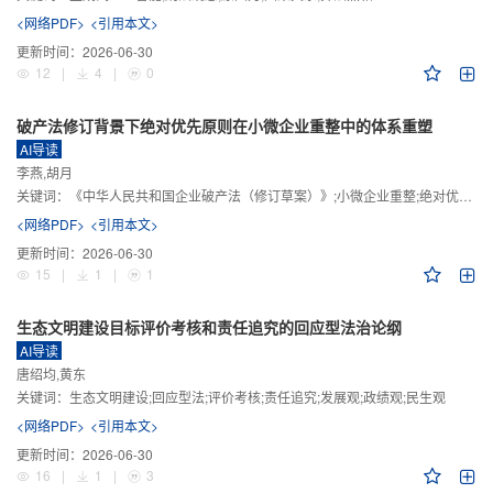
<网络PDF>
<引用本文>
更新时间：
2026-06-30
12
|
4
|
0
破产法修订背景下绝对优先原则在小微企业重整中的体系重塑
AI导读
李燕,胡月
关键词：
《中华人民共和国企业破产法（修订草案）》;小微企业重整;绝对优先原则;股东权益保留;预期可支配收入标准
<网络PDF>
<引用本文>
更新时间：
2026-06-30
15
|
1
|
1
生态文明建设目标评价考核和责任追究的回应型法治论纲
AI导读
唐绍均,黄东
关键词：
生态文明建设;回应型法;评价考核;责任追究;发展观;政绩观;民生观
<网络PDF>
<引用本文>
更新时间：
2026-06-30
16
|
1
|
3