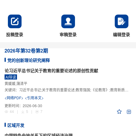
投稿登录
审稿登录
编辑登录
2026年
第32卷
第2期
党的创新理论研究阐释
论习近平总书记关于教育的重要论述的原创性贡献
AI导读
黄媛媛,蒲清平
关键词：
习近平总书记;关于教育的重要论述;教育强国;《论教育》;教育新质生产力;教育人工智能
<网络PDF>
<引用本文>
更新时间：
2026-06-30
44
|
5
|
7
区域开发
中国特色央地关系下的区域经济治理