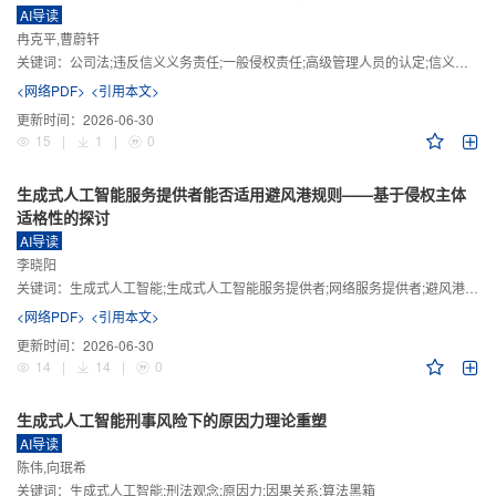
AI导读
冉克平,曹蔚轩
关键词：
公司法;违反信义义务责任;一般侵权责任;高级管理人员的认定;信义义务
<网络PDF>
<引用本文>
更新时间：
2026-06-30
15
|
1
|
0
生成式人工智能服务提供者能否适用避风港规则——基于侵权主体
适格性的探讨
AI导读
李晓阳
关键词：
生成式人工智能;生成式人工智能服务提供者;网络服务提供者;避风港规则;版权责任
<网络PDF>
<引用本文>
更新时间：
2026-06-30
14
|
14
|
0
生成式人工智能刑事风险下的原因力理论重塑
AI导读
陈伟,向珉希
关键词：
生成式人工智能;刑法观念;原因力;因果关系;算法黑箱