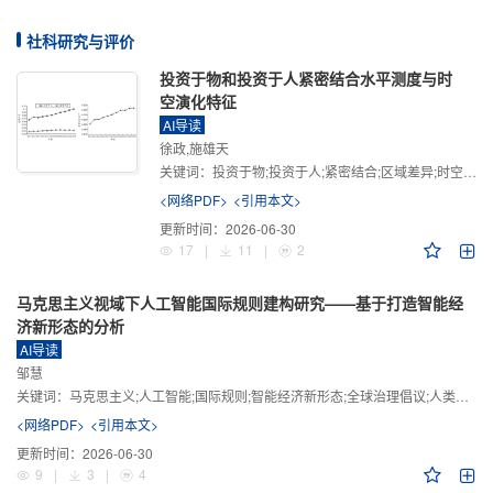
社科研究与评价
投资于物和投资于人紧密结合水平测度与时
空演化特征
AI导读
徐政,施雄天
关键词：
投资于物;投资于人;紧密结合;区域差异;时空演化
<网络PDF>
<引用本文>
更新时间：
2026-06-30
17
|
11
|
2
马克思主义视域下人工智能国际规则建构研究——基于打造智能经
济新形态的分析
AI导读
邹慧
关键词：
马克思主义;人工智能;国际规则;智能经济新形态;全球治理倡议;人类命运共同体
<网络PDF>
<引用本文>
更新时间：
2026-06-30
9
|
3
|
4