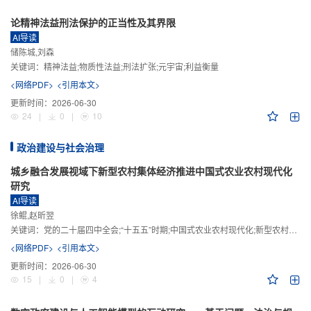
论精神法益刑法保护的正当性及其界限
AI导读
储陈城,刘森
关键词：
精神法益;物质性法益;刑法扩张;元宇宙;利益衡量
<网络PDF>
<引用本文>
更新时间：
2026-06-30
24
|
0
|
10
政治建设与社会治理
城乡融合发展视域下新型农村集体经济推进中国式农业农村现代化
研究
AI导读
徐鲲,赵昕翌
关键词：
党的二十届四中全会;“十五五”时期;中国式农业农村现代化;新型农村集体经济;城乡融合发展;新质生产力
<网络PDF>
<引用本文>
更新时间：
2026-06-30
15
|
0
|
4