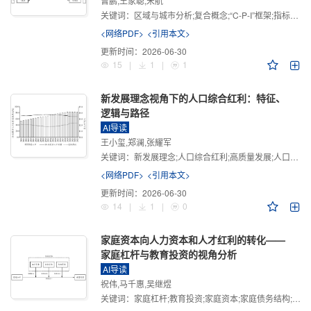
曾鹏,王家聪,宋航
关键词：
区域与城市分析;复合概念;“C-P-I”框架;指标体系
<网络PDF>
<引用本文>
更新时间：
2026-06-30
15
|
1
|
1
新发展理念视角下的人口综合红利：特征、
逻辑与路径
AI导读
王小玺,郑澜,张耀军
关键词：
新发展理念;人口综合红利;高质量发展;人口政策;中国式现代化
<网络PDF>
<引用本文>
更新时间：
2026-06-30
14
|
1
|
0
家庭资本向人力资本和人才红利的转化——
家庭杠杆与教育投资的视角分析
AI导读
祝伟,马千惠,吴继煜
关键词：
家庭杠杆;教育投资;家庭资本;家庭债务结构;CHFS