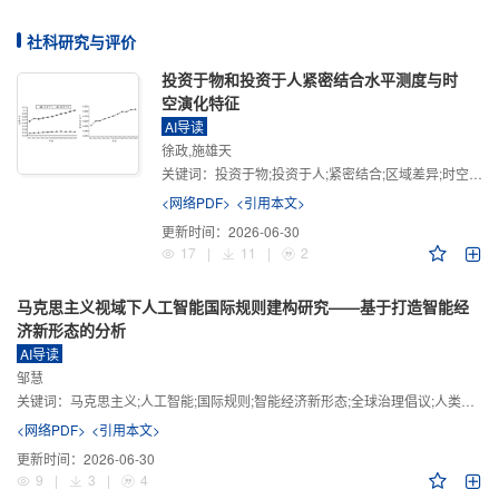
社科研究与评价
投资于物和投资于人紧密结合水平测度与时
空演化特征
AI导读
徐政,施雄天
关键词：
投资于物;投资于人;紧密结合;区域差异;时空演化
<网络PDF>
<引用本文>
更新时间：
2026-06-30
17
|
11
|
2
马克思主义视域下人工智能国际规则建构研究——基于打造智能经
济新形态的分析
AI导读
邹慧
关键词：
马克思主义;人工智能;国际规则;智能经济新形态;全球治理倡议;人类命运共同体
<网络PDF>
<引用本文>
更新时间：
2026-06-30
9
|
3
|
4