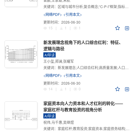
曾鹏,王家聪,宋航
关键词：
区域与城市分析;复合概念;“C-P-I”框架;指标体系
<网络PDF>
<引用本文>
更新时间：
2026-06-30
15
|
1
|
1
新发展理念视角下的人口综合红利：特征、
逻辑与路径
AI导读
王小玺,郑澜,张耀军
关键词：
新发展理念;人口综合红利;高质量发展;人口政策;中国式现代化
<网络PDF>
<引用本文>
更新时间：
2026-06-30
14
|
1
|
0
家庭资本向人力资本和人才红利的转化——
家庭杠杆与教育投资的视角分析
AI导读
祝伟,马千惠,吴继煜
关键词：
家庭杠杆;教育投资;家庭资本;家庭债务结构;CHFS