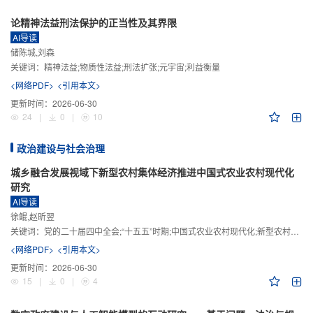
论精神法益刑法保护的正当性及其界限
AI导读
储陈城,刘森
关键词：
精神法益;物质性法益;刑法扩张;元宇宙;利益衡量
<网络PDF>
<引用本文>
更新时间：
2026-06-30
24
|
0
|
10
政治建设与社会治理
城乡融合发展视域下新型农村集体经济推进中国式农业农村现代化
研究
AI导读
徐鲲,赵昕翌
关键词：
党的二十届四中全会;“十五五”时期;中国式农业农村现代化;新型农村集体经济;城乡融合发展;新质生产力
<网络PDF>
<引用本文>
更新时间：
2026-06-30
15
|
0
|
4