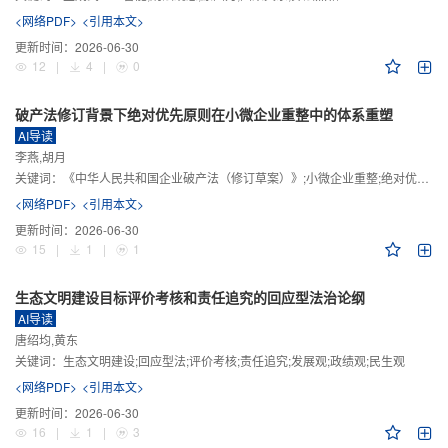
<网络PDF>
<引用本文>
更新时间：
2026-06-30
12
|
4
|
0
破产法修订背景下绝对优先原则在小微企业重整中的体系重塑
AI导读
李燕,胡月
关键词：
《中华人民共和国企业破产法（修订草案）》;小微企业重整;绝对优先原则;股东权益保留;预期可支配收入标准
<网络PDF>
<引用本文>
更新时间：
2026-06-30
15
|
1
|
1
生态文明建设目标评价考核和责任追究的回应型法治论纲
AI导读
唐绍均,黄东
关键词：
生态文明建设;回应型法;评价考核;责任追究;发展观;政绩观;民生观
<网络PDF>
<引用本文>
更新时间：
2026-06-30
16
|
1
|
3