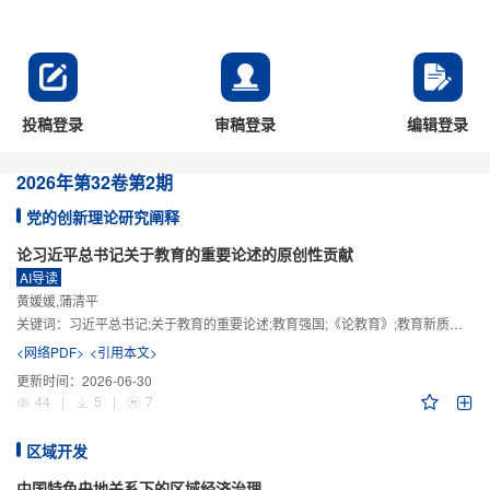
投稿登录
审稿登录
编辑登录
2026年
第32卷
第2期
党的创新理论研究阐释
论习近平总书记关于教育的重要论述的原创性贡献
AI导读
黄媛媛,蒲清平
关键词：
习近平总书记;关于教育的重要论述;教育强国;《论教育》;教育新质生产力;教育人工智能
<网络PDF>
<引用本文>
更新时间：
2026-06-30
44
|
5
|
7
区域开发
中国特色央地关系下的区域经济治理