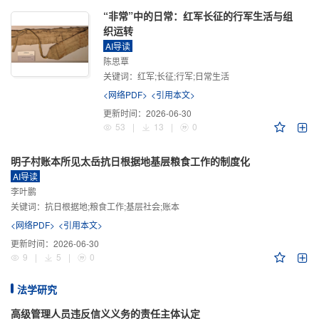
“非常”中的日常：红军长征的行军生活与组
织运转
AI导读
陈思覃
关键词：
红军;长征;行军;日常生活
<网络PDF>
<引用本文>
更新时间：
2026-06-30
53
|
13
|
0
明子村账本所见太岳抗日根据地基层粮食工作的制度化
AI导读
李叶鹏
关键词：
抗日根据地;粮食工作;基层社会;账本
<网络PDF>
<引用本文>
更新时间：
2026-06-30
9
|
5
|
0
法学研究
高级管理人员违反信义义务的责任主体认定