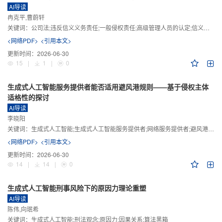
AI导读
冉克平,曹蔚轩
关键词：
公司法;违反信义义务责任;一般侵权责任;高级管理人员的认定;信义义务
<网络PDF>
<引用本文>
更新时间：
2026-06-30
15
|
1
|
0
生成式人工智能服务提供者能否适用避风港规则——基于侵权主体
适格性的探讨
AI导读
李晓阳
关键词：
生成式人工智能;生成式人工智能服务提供者;网络服务提供者;避风港规则;版权责任
<网络PDF>
<引用本文>
更新时间：
2026-06-30
14
|
14
|
0
生成式人工智能刑事风险下的原因力理论重塑
AI导读
陈伟,向珉希
关键词：
生成式人工智能;刑法观念;原因力;因果关系;算法黑箱