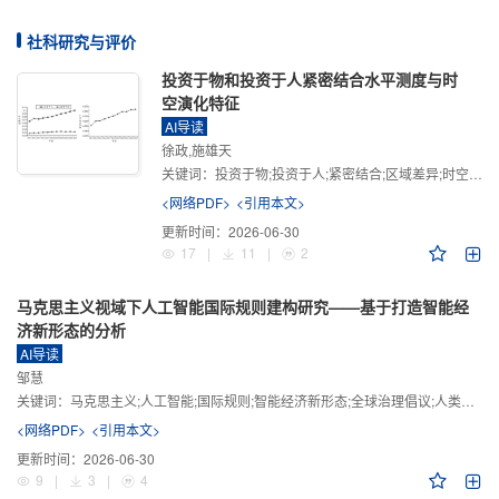
社科研究与评价
投资于物和投资于人紧密结合水平测度与时
空演化特征
AI导读
徐政,施雄天
关键词：
投资于物;投资于人;紧密结合;区域差异;时空演化
<网络PDF>
<引用本文>
更新时间：
2026-06-30
17
|
11
|
2
马克思主义视域下人工智能国际规则建构研究——基于打造智能经
济新形态的分析
AI导读
邹慧
关键词：
马克思主义;人工智能;国际规则;智能经济新形态;全球治理倡议;人类命运共同体
<网络PDF>
<引用本文>
更新时间：
2026-06-30
9
|
3
|
4