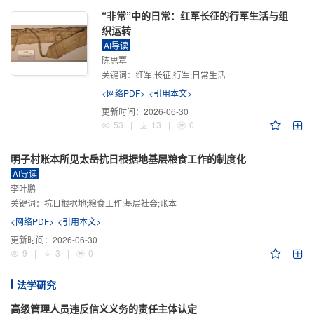
“非常”中的日常：红军长征的行军生活与组
织运转
AI导读
陈思覃
关键词：
红军;长征;行军;日常生活
<网络PDF>
<引用本文>
更新时间：
2026-06-30
53
|
13
|
0
明子村账本所见太岳抗日根据地基层粮食工作的制度化
AI导读
李叶鹏
关键词：
抗日根据地;粮食工作;基层社会;账本
<网络PDF>
<引用本文>
更新时间：
2026-06-30
9
|
3
|
0
法学研究
高级管理人员违反信义义务的责任主体认定