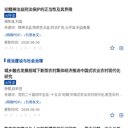
论精神法益刑法保护的正当性及其界限
AI导读
储陈城,刘森
关键词：
精神法益;物质性法益;刑法扩张;元宇宙;利益衡量
<网络PDF>
<引用本文>
更新时间：
2026-06-30
24
|
0
|
10
政治建设与社会治理
城乡融合发展视域下新型农村集体经济推进中国式农业农村现代化
研究
AI导读
徐鲲,赵昕翌
关键词：
党的二十届四中全会;“十五五”时期;中国式农业农村现代化;新型农村集体经济;城乡融合发展;新质生产力
<网络PDF>
<引用本文>
更新时间：
2026-06-30
15
|
0
|
4