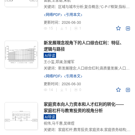
曾鹏,王家聪,宋航
关键词：
区域与城市分析;复合概念;“C-P-I”框架;指标体系
<网络PDF>
<引用本文>
更新时间：
2026-06-30
15
|
1
|
1
新发展理念视角下的人口综合红利：特征、
逻辑与路径
AI导读
王小玺,郑澜,张耀军
关键词：
新发展理念;人口综合红利;高质量发展;人口政策;中国式现代化
<网络PDF>
<引用本文>
更新时间：
2026-06-30
14
|
1
|
0
家庭资本向人力资本和人才红利的转化——
家庭杠杆与教育投资的视角分析
AI导读
祝伟,马千惠,吴继煜
关键词：
家庭杠杆;教育投资;家庭资本;家庭债务结构;CHFS