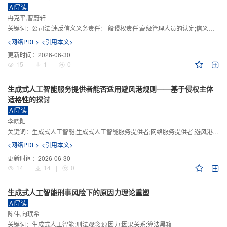
AI导读
冉克平,曹蔚轩
关键词：
公司法;违反信义义务责任;一般侵权责任;高级管理人员的认定;信义义务
<网络PDF>
<引用本文>
更新时间：
2026-06-30
15
|
1
|
0
生成式人工智能服务提供者能否适用避风港规则——基于侵权主体
适格性的探讨
AI导读
李晓阳
关键词：
生成式人工智能;生成式人工智能服务提供者;网络服务提供者;避风港规则;版权责任
<网络PDF>
<引用本文>
更新时间：
2026-06-30
14
|
14
|
0
生成式人工智能刑事风险下的原因力理论重塑
AI导读
陈伟,向珉希
关键词：
生成式人工智能;刑法观念;原因力;因果关系;算法黑箱