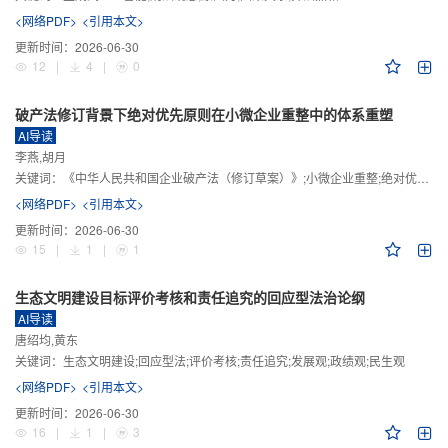
<网络PDF>
<引用本文>
更新时间：
2026-06-30
12
|
4
|
0
破产法修订背景下绝对优先原则在小微企业重整中的体系重塑
AI导读
李燕,胡月
关键词：
《中华人民共和国企业破产法（修订草案）》;小微企业重整;绝对优先原则;股东权益保留;预期可支配收入标准
<网络PDF>
<引用本文>
更新时间：
2026-06-30
15
|
1
|
1
生态文明建设目标评价考核和责任追究的回应型法治论纲
AI导读
唐绍均,黄东
关键词：
生态文明建设;回应型法;评价考核;责任追究;发展观;政绩观;民生观
<网络PDF>
<引用本文>
更新时间：
2026-06-30
16
|
1
|
3