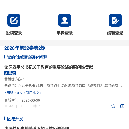
投稿登录
审稿登录
编辑登录
2026年
第32卷
第2期
党的创新理论研究阐释
论习近平总书记关于教育的重要论述的原创性贡献
AI导读
黄媛媛,蒲清平
关键词：
习近平总书记;关于教育的重要论述;教育强国;《论教育》;教育新质生产力;教育人工智能
<网络PDF>
<引用本文>
更新时间：
2026-06-30
43
|
3
|
7
区域开发
中国特色央地关系下的区域经济治理