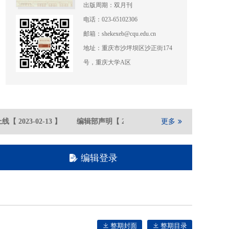
出版周期：双月刊
电话：023-65102306
邮箱：shekexeb@cqu.edu.cn
地址：重庆市沙坪坝区沙正街174
号，重庆大学A区
线
【
2023-02
-13
】
编辑部声明
【
2021-05
-21
】
更多
重庆大学期刊社
编辑登录
整期封面
整期目录