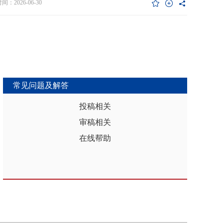
维度异质性特征。基于此，文章利用2017年和2019年中国家庭金融调查
：2026-06-30
能够推动区域分析从传统的、相对静态的、单一维度的模式，向更加动
HFS）数据构建混合截面样本，采用固定效应模型检验家庭杠杆对家庭教
整合、精准把握复杂性的新阶段迈进，为深化区域认知、服务区域实践
资的影响效应，为优化家庭财务决策、完善公共教育政策与防控家庭债
更有效的理论武器和方法论支撑。
险提供实证依据。实证结果表明：第一，从全样本层面看，家庭杠杆升
增加教育投资，这一结论在替换核心变量度量方式、剔除无子女与无负
本、采用区域杠杆均值作为工具变量处理内生性后依然稳健。第二，从
作用看，家庭杠杆对教育投资的正向作用会随着家庭资本的增加而削
表明资本充裕家庭可依靠自有资源满足教育需求，降低对债务融资的依
常见问题及解答
第三，异质性分析结果显示，债务多元化水平较低、主要依赖内源融资
庭、子女数量在三孩及以上、数字化水平较高的家庭、位于中西部地区
投稿相关
城镇的家庭在杠杆上升时更倾向于增加更多的教育投资。第四，进一步
审稿相关
后发现，家庭杠杆与教育投资之间存在倒“U”型的非线性关系，当家庭财
力较轻时，杠杆上升会促使家庭增加教育投入，但财务负担过重时则导
在线帮助
育支出削减，说明适度杠杆可缓解流动性约束并支撑教育投入，而过度
引发的财务压力会显著削减教育支出。基于实证研究结果，文章从引导
进行理性的教育投资规划、提升公共教育资源质量、增强家庭的资本积
力和多元化融资渠道以及构建精准化教育支持政策体系四个角度提出可
的政策优化建议。文章聚焦家庭资本向人力资本转化的路径，拓展并实
验了家庭杠杆影响教育投资的理论框架，凸显家庭杠杆背景下教育投资
的异质性，为理解家庭在经济压力下的教育投资决策提供新视角。