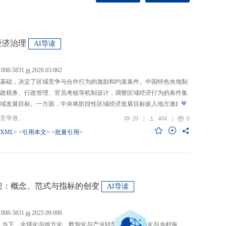
经济治理
AI导读
.1008-5831.jg.2026.03.002
基础，决定了区域竞争与合作行为的激励和约束条件。中国特色央地制
政税务、行政管理、官员考核等机制设计，调整区域经济行为的条件集
域发展目标。一方面，中央将阶段性区域经济发展目标嵌入地方激励机
的从“为增长而竞争”转向“为发展而竞争”，支出行为从“重建设、轻民
关键词：央地关系; 区域经济治理; 区域竞争激励; 跨区域合作
20
|
404
|
0
模式从“地方保护”转向“发挥比较优势”，以区域竞争激励和竞争策略优化
-XML>
<引用本文>
<批量引用>
央通过对口支援、一体化合作、主体功能区建设等制度安排，在保留区
，提高区域合作收益，形成优势互补、规模效益最大化、外部性内部化
域治理效率的统一。在区域经济格局深刻变革与国内发展目标转型升级
新挑战。未来区域经济治理研究应聚焦数字时代区域协调发展、因地制
场等重大现实问题，从新治理主体、新发展目标、新治理工具等维度深
”框架：概念、范式与指标的创变
AI导读
域经济治理理论体系，为新时代区域协调发展与区域高质量发展提供学
.1008-5831.jg.2025.09.006
：当下，全球化与地方化、数智化与产业转型、新型城镇化与乡村振