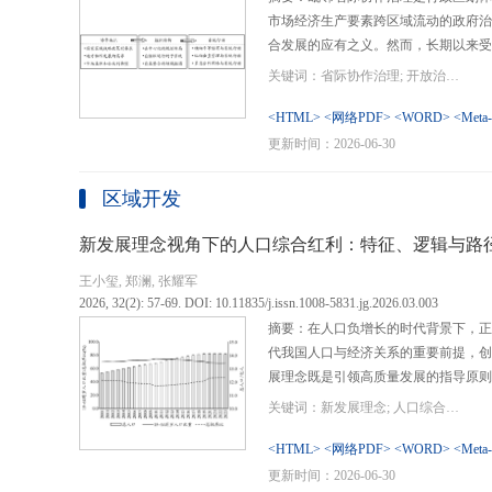
市场经济生产要素跨区域流动的政府治
合发展的应有之义。然而，长期以来受
行政区划界限，以及竞争性发展博弈中
关键词：省际协作治理; 开放治理; 行政区划; 统一大市场; 新发展格局
治理成了政府治理盲区或选择性自主行
内需、畅通经济循环、建设全国统一大
<HTML>
<网络PDF>
<WORD>
<Meta
理提供了新的机遇，借此探析其路径策
更新时间：2026-06-30
要议题。文章借鉴协作治理理论，结合
织—行动”毗邻省际协作治理分析框架
区域开发
城经济圈建设、支持贵州闯新路等多重
例，采用半结构化访谈法收集数据资料
新发展理念视角下的人口综合红利：特征、逻辑与路
理的路径策略。研究表明，毗邻省际协
王小玺, 郑澜, 张耀军
的利益相关主体以协作共识为基础和导
2026, 32(2): 57-69. DOI: 10.11835/j.issn.1008-5831.jg.2026.03.003
达成多向度的系统性治理行动过程。新
摘要：在人口负增长的时代背景下，正
策略首先是厘清国家战略政策要求、省
代我国人口与经济关系的重要前提，创
众期望，凝聚利益相关主体的协作治理
展理念既是引领高质量发展的指导原则
开放治理必须积极作为的必答题。其次
角。从内涵特征看，新时代的人口综合
规划，构建去中心化的组织结构总体布
关键词：新发展理念; 人口综合红利; 高质量发展; 人口政策; 中国式现代化
价值追求等方面对传统人口红利理论的
自组织组团协作开发的“先手棋”。最
位和发展进程，以人口数量、结构、素
<HTML>
<网络PDF>
<WORD>
<Meta
网络协同治理的比较优势和互补功能，
展理念为导向，通过政策措施的适应性
更新时间：2026-06-30
机制和生态共保联治，促进基础设施和