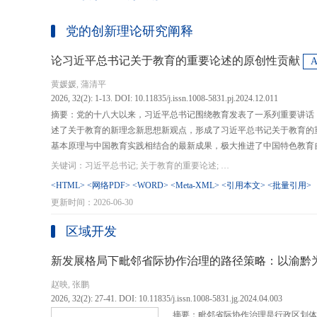
党的创新理论研究阐释
论习近平总书记关于教育的重要论述的原创性贡献
黄媛媛, 蒲清平
2026, 32(2): 1-13. DOI: 10.11835/j.issn.1008-5831.pj.2024.12.011
摘要：党的十八大以来，习近平总书记围绕教育发表了一系列重要讲话
述了关于教育的新理念新思想新观点，形成了习近平总书记关于教育的
基本原理与中国教育实践相结合的最新成果，极大推进了中国特色教育
现代化、建设教育强国提供了强大思想武器和行动指南，作出了重大原
关键词：习近平总书记; 关于教育的重要论述; 教育强国; 《论教育》; 教育新质生产力; 教育人工智能
在：第一，从价值论角度明确了教育在党和国家事业发展全局中的战略
<HTML>
<网络PDF>
<WORD>
<Meta-XML>
<引用本文>
<批量引用>
值、社会价值、创新价值等五个方面创新性回答了新时代“为什么办教育
更新时间：2026-06-30
予了新时代教育发展的多重内涵，深刻揭示其根本性质、根本保证、根
回答了新时代“办什么样的教育”的根本问题；第三，从方法论角度立足
区域开发
育改革创新的总体思路和战略部署，涵盖教育地位的确立、教育道路的
划以及教育主体的培育，创新性回答了新时代“怎么办教育”的实践问
新发展格局下毗邻省际协作治理的路径策略：以渝黔
赵映, 张鹏
2026, 32(2): 27-41. DOI: 10.11835/j.issn.1008-5831.jg.2024.04.003
摘要：毗邻省际协作治理是行政区划体