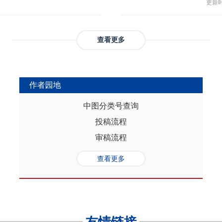
与多
部协调，为推动实现人口与经济高质
更新时间
返贫和城乡融合发展。这样的路径策
制，
（C
础是“人口”，关键是“综合”，核心在
供了系统性创新蓝本和行动方案，有
态、
育投
性的特征。从内在逻辑看，人口的总量规
效能和可持续性，亦能在省域开放治
提供
务风
是人口综合红利的重要组成部分，尽
协调发展。
查看更多
高会
实阻碍，但应立足于人口与经济的双
债样
转变机遇，充分发挥人口因素在助推
调节
的积极作用。在中国式现代化进程
弱，
充分挖掘和利用现有人口条件，也要
作者园地
赖。
育人口结构优化红利、人口素质提升
的家
制度的调整完善为路径，引导人口发
中图分类号查询
以及
的理念需求，积极回应人口发展的趋
投稿流程
讨论
过进一步完善生育养老政策、推进教
务压
口与经济高质量发展支撑中国式现代
审稿流程
致教
负债
查看更多
家庭
累能
参考
证检
决策