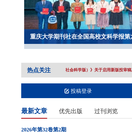
重庆大学期刊社在全国高校文科学报第
热点关注
《重庆大学学报（社会科学版）》关于启用新版投审稿系
投稿登录
最新文章
优先出版
过刊浏览
2026年
第32卷
第2期