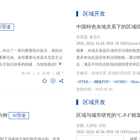
区域开发
中国特色央地关系下的区域
AI导读
李霁霞, 董雪兵
2026, 32(2): 14-26. DOI: 10.11835/j.issn
，作出了一系列重要指示批示，系统论
摘要：央地关系是区域经济治理的制度
重要论述。这些重要论述是马克思主义
度具有动态适应性和治理效能，通过财
自主知识体系的构建，为加快推进教育
合，满足不同历史阶段的国情需求和区
创性贡献。这些原创性贡献主要体现
制，引导区域竞争策略转变，包括竞争标
44
|
4139
|
7
定位，从政治价值、经济价值、文化价
生”转向“基本公共服务均等化”，发展
<HTML>
<网络PDF>
<WORD>
<Meta
”的战略问题；第二，从认识论角度赋
提升区域经济治理效率。另一方面，中
更新时间：2026-06-30
本任务、时代使命、最终目的，创新性
域竞争激励的同时，降低区域合作成本
基本国情遵循教育规律，提出了深化教
等跨区域合作模式，实现国家治理和区
区域开发
选择、教育动力的激发、教育路径的规
的背景下，区域经济治理面临新形势与
题。
宜发展新质生产力、构建全国统一大市
为例
区域与城市研究的“C-P-I
AI导读
化探索，进一步丰富和完善中国特色区
曾鹏, 王家聪, 宋航
理支撑。
2026, 32(2): 42-56. DOI: 10.11835/j.issn
制下消减地方保护和市场分割，促进
摘要