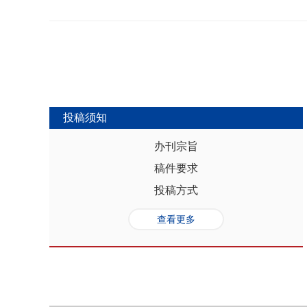
势，推动人口与经济系统内部均衡和外
合联动升级、毗邻区域协作防止规模性
量发展提供坚实的人口基础和支撑，其基
略为新发展格局下毗邻省际协作治理提
“红利”，具有系统性、阶段性、统一
助于提高行政区划体制下省际协作治理
模、年龄结构、综合素质、空间分布等
理中促进全国统一大市场建设和区域
管当前依然存在人口综合红利释放的现
向互动关系，利用人口现有优势和人口
创新、协调、绿色、开放和共享发展中
中，既要立足当下人口负增长的现实，
投稿须知
放眼未来人口发展趋势，积极挖掘、培
红利和人口合理分布红利，以相关政策
办刊宗旨
展符合创新、协调、绿色、开放、共享
稿件要求
势性特征和高质量发展的目标任务，通
育强国建设、优化城镇格局体系，以人
投稿方式
化。
查看更多