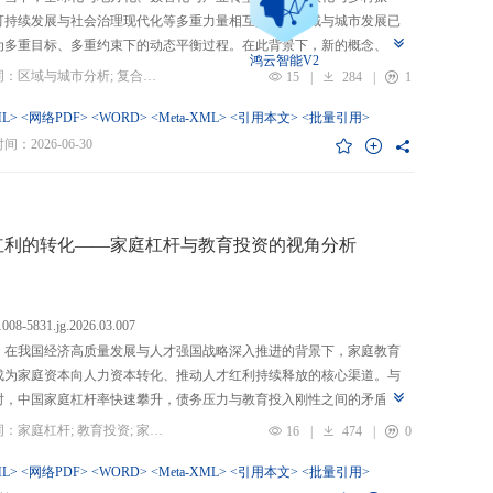
可持续发展与社会治理现代化等多重力量相互交织，区域与城市发展已
为多重目标、多重约束下的动态平衡过程。在此背景下，新的概念、新
鸿云智能V2
、新的范围不断涌现，形成了以“A视角下的B”“面向A的B”“基于A的B”
关键词：区域与城市分析; 复合概念; “C-P-I”框架; 指标体系
15
|
284
|
1
式表现的交叉性复合概念。这些概念往往不是对既有概念的简单叠加，
蕴含了新的目标要求、关系规范或作用范围，代表了对区域与城市复杂
L>
<网络PDF>
<WORD>
<Meta-XML>
<引用本文>
<批量引用>
的新认知。然而，目前学术界对于这类复杂概念的综合评价研究相对滞
：2026-06-30
概念界定不够系统明确，未能充分揭示限定条件引入后的内涵转变或缺
操作性；指标体系构建相对主观，缺乏统一设计原则与构建范式，未能
概念子维度间的多维交叉属性；指标选择上不够完备有效，未全面覆盖
内涵关键方面，也缺乏系统检验。对此，文章提出区域与城市研究的“C-
红利的转化——家庭杠杆与教育投资的视角分析
I”框架，从三个维度对复合概念的综合评价体系进行系统分析：首先，在概
准界定方面，注重交叉性，即准确揭示概念由A与B及其子维度交互生成
质；注重针对性，即锚定概念所服务的特定场景、问题与核心关系；注
.1008-5831.jg.2026.03.007
致性，即确保概念界定与测量操作的逻辑统一。其次，在指标体系科学
：在我国经济高质量发展与人才强国战略深入推进的背景下，家庭教育
上，采用多维交叉原则，深入交叉单元层面进行刻画；层级分解原则，
成为家庭资本向人力资本转化、推动人才红利持续释放的核心渠道。与
从目的层到场景层、要素层、观测层、指标层和说明层的系统结构；应
时，中国家庭杠杆率快速攀升，债务压力与教育投入刚性之间的矛盾日
然一体原则，实现理论理想与现实测量的统一。最后，在具体指标可信
显，二者的互动关系直接关系到人力资本积累效率、教育公平与家庭金
关键词：家庭杠杆; 教育投资; 家庭资本; 家庭债务结构; CHFS
16
|
474
|
0
上，强调完备性，全面覆盖概念内涵；强调复合性，体现概念的交叉交
定。现有研究多聚焦家庭杠杆对总体消费的影响，较少深入剖析其对教
征；强调有效性，通过严格检验保障指标质量和指标体系稳健。这一框
资的作用机制，且普遍忽视家庭经济、社会、文化资本的综合调节效应
L>
<网络PDF>
<WORD>
<Meta-XML>
<引用本文>
<批量引用>
仅提供了评价复杂概念的工具，更蕴含促进复杂概念发现与再生产的机