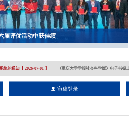
六届评优活动中获佳绩
统的通知
【
2026-07
-01
】
《重庆大学学报社会科学版》电子书橱上
审稿登录