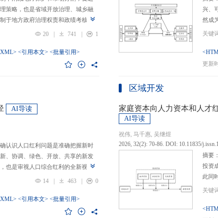
理策略，也是省域开放治理、城乡融
兴、
制于地方政府治理权责和政绩考核的
然成
日渐固化的地方利益，毗邻省际协作
的要求
20
|
741
|
1
为。新发展格局的提出及其坚持扩大
等形
市场的政策导向，为毗邻省际协作治
-XML>
<引用本文>
<批量引用>
而是
<HTM
略是构建新发展格局的内在要求和重
问题
更新时间
中国治理语境，整合性构建“共识—组
后：
，选取新时代西部大开发、成渝地区双
乏可
区域开发
政策机遇叠加的渝黔协作治理作为案
体现
，探析新发展格局下毗邻省际协作治
概念
径
家庭资本向人力资本和人才
AI导读
作治理是毗邻省（自治区、直辖市）
P-
AI导读
向，构建去中心化的协作组织制度，
念精
祝伟, 马千惠, 吴继煜
发展格局下毗邻省际协作治理的路径
的本
2026, 32(2): 70-86. DOI: 10.11835/j.issn
确认识人口红利问题是准确把握新时
际协作发展需要，以及市场主体和民
重一
摘要
新、协调、绿色、开放、共享的新发
共识，明确毗邻省际协作治理是省域
构建
投资
，也是审视人口综合红利的全新视
，统筹衔接国家战略政策与省域治理
建立
此同
红利理论是在发展基础、核心理念和
局，下好毗邻协作先行示范区创建、
然实
14
|
463
|
0
益凸
延伸和拓展，立足于我国新的历史方
后，激发横向平等协调、纵向垂直管理、
选择
融稳
质、分布等人口条件为基础，以新发
-XML>
<引用本文>
<批量引用>
牵住“牛鼻子”工程，着重优化开放协作
互特
育投
<HTM
调整从而培育、巩固和收获人口优
基本公共服务一体化，推动产业链整
架不