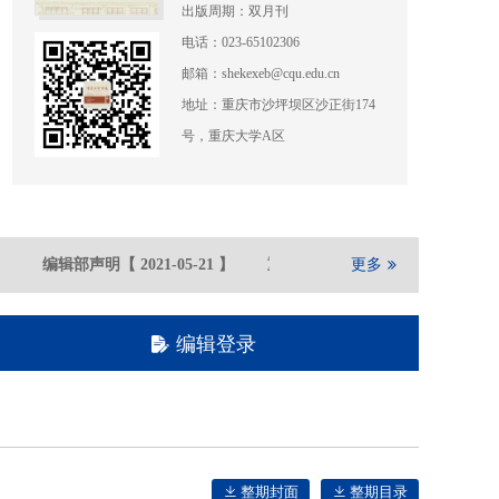
出版周期：双月刊
电话：023-65102306
邮箱：shekexeb@cqu.edu.cn
地址：重庆市沙坪坝区沙正街174
号，重庆大学A区
编辑部声明
【
2021-05
-21
】
重庆大学期刊社在全国高校文科学
更多
编辑登录
整期封面
整期目录