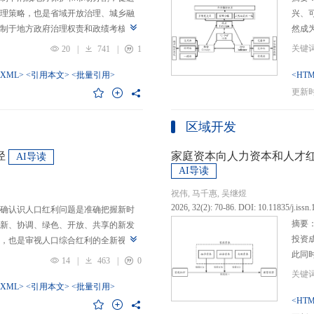
理策略，也是省域开放治理、城乡融
兴、
制于地方政府治理权责和政绩考核的
然成
日渐固化的地方利益，毗邻省际协作
的要求
20
|
741
|
1
为。新发展格局的提出及其坚持扩大
等形
市场的政策导向，为毗邻省际协作治
-XML>
<引用本文>
<批量引用>
而是
<HTM
略是构建新发展格局的内在要求和重
问题
更新时间
中国治理语境，整合性构建“共识—组
后：
，选取新时代西部大开发、成渝地区双
乏可
区域开发
政策机遇叠加的渝黔协作治理作为案
体现
，探析新发展格局下毗邻省际协作治
概念
径
家庭资本向人力资本和人才
AI导读
作治理是毗邻省（自治区、直辖市）
P-
AI导读
向，构建去中心化的协作组织制度，
念精
祝伟, 马千惠, 吴继煜
发展格局下毗邻省际协作治理的路径
的本
2026, 32(2): 70-86. DOI: 10.11835/j.issn
确认识人口红利问题是准确把握新时
际协作发展需要，以及市场主体和民
重一
摘要
新、协调、绿色、开放、共享的新发
共识，明确毗邻省际协作治理是省域
构建
投资
，也是审视人口综合红利的全新视
，统筹衔接国家战略政策与省域治理
建立
此同
红利理论是在发展基础、核心理念和
局，下好毗邻协作先行示范区创建、
然实
14
|
463
|
0
益凸
延伸和拓展，立足于我国新的历史方
后，激发横向平等协调、纵向垂直管理、
选择
融稳
质、分布等人口条件为基础，以新发
-XML>
<引用本文>
<批量引用>
牵住“牛鼻子”工程，着重优化开放协作
互特
育投
<HTM
调整从而培育、巩固和收获人口优
基本公共服务一体化，推动产业链整
架不