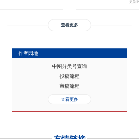
与多
部协调，为推动实现人口与经济高质
更新时间
返贫和城乡融合发展。这样的路径策
制，
（C
础是“人口”，关键是“综合”，核心在
供了系统性创新蓝本和行动方案，有
态、
育投
性的特征。从内在逻辑看，人口的总量规
效能和可持续性，亦能在省域开放治
提供
务风
是人口综合红利的重要组成部分，尽
协调发展。
查看更多
高会
实阻碍，但应立足于人口与经济的双
债样
转变机遇，充分发挥人口因素在助推
调节
的积极作用。在中国式现代化进程
弱，
充分挖掘和利用现有人口条件，也要
作者园地
赖。
育人口结构优化红利、人口素质提升
的家
制度的调整完善为路径，引导人口发
中图分类号查询
以及
的理念需求，积极回应人口发展的趋
投稿流程
讨论
过进一步完善生育养老政策、推进教
务压
口与经济高质量发展支撑中国式现代
审稿流程
致教
负债
查看更多
家庭
累能
参考
证检
决策