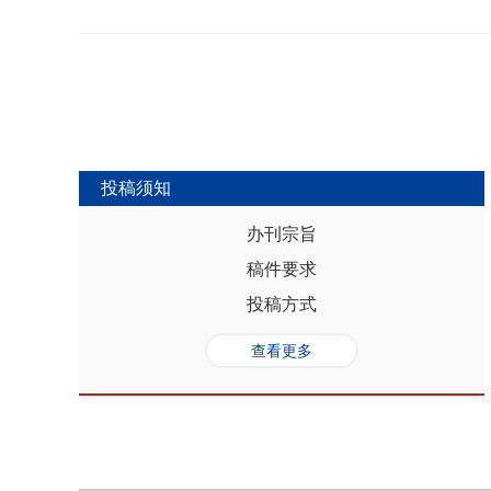
势，推动人口与经济系统内部均衡和外
合联动升级、毗邻区域协作防止规模性
量发展提供坚实的人口基础和支撑，其基
略为新发展格局下毗邻省际协作治理提
“红利”，具有系统性、阶段性、统一
助于提高行政区划体制下省际协作治理
模、年龄结构、综合素质、空间分布等
理中促进全国统一大市场建设和区域
管当前依然存在人口综合红利释放的现
向互动关系，利用人口现有优势和人口
创新、协调、绿色、开放和共享发展中
中，既要立足当下人口负增长的现实，
投稿须知
放眼未来人口发展趋势，积极挖掘、培
红利和人口合理分布红利，以相关政策
办刊宗旨
展符合创新、协调、绿色、开放、共享
稿件要求
势性特征和高质量发展的目标任务，通
育强国建设、优化城镇格局体系，以人
投稿方式
化。
查看更多