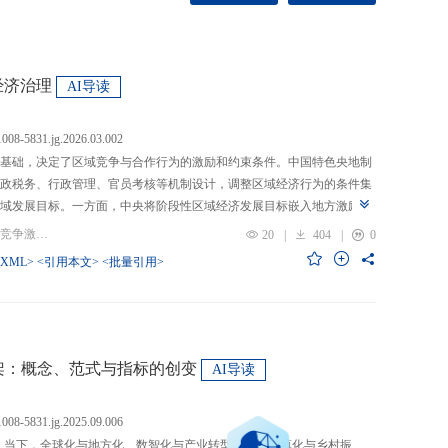
经济治理
AI导读
.1008-5831.jg.2026.03.002
基础，决定了区域竞争与合作行为的激励和约束条件。中国特色央地制
政税务、行政管理、官员考核等机制设计，调整区域经济行为的条件集
域发展目标。一方面，中央将阶段性区域经济发展目标嵌入地方激励机
的从“为增长而竞争”转向“为发展而竞争”，支出行为从“重建设、轻民
关键词：央地关系; 区域经济治理; 区域竞争激励; 跨区域合作
20
|
404
|
0
模式从“地方保护”转向“发挥比较优势”，以区域竞争激励和竞争策略优化
-XML>
<引用本文>
<批量引用>
央通过对口支援、一体化合作、主体功能区建设等制度安排，在保留区
，提高区域合作收益，形成优势互补、规模效益最大化、外部性内部化
域治理效率的统一。在区域经济格局深刻变革与国内发展目标转型升级
新挑战。未来区域经济治理研究应聚焦数字时代区域协调发展、因地制
场等重大现实问题，从新治理主体、新发展目标、新治理工具等维度深
”框架：概念、范式与指标的创变
AI导读
域经济治理理论体系，为新时代区域协调发展与区域高质量发展提供学
.1008-5831.jg.2025.09.006
：当下，全球化与地方化、数智化与产业转型、新型城镇化与乡村振