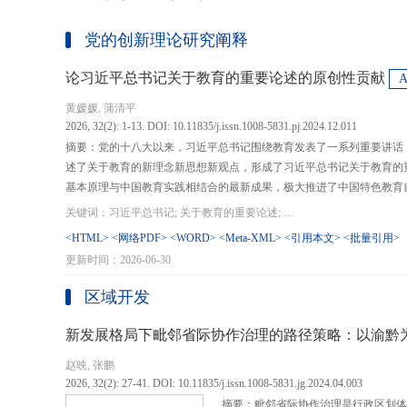
党的创新理论研究阐释
论习近平总书记关于教育的重要论述的原创性贡献
黄媛媛, 蒲清平
2026, 32(2): 1-13. DOI: 10.11835/j.issn.1008-5831.pj.2024.12.011
摘要：党的十八大以来，习近平总书记围绕教育发表了一系列重要讲话
述了关于教育的新理念新思想新观点，形成了习近平总书记关于教育的
基本原理与中国教育实践相结合的最新成果，极大推进了中国特色教育
现代化、建设教育强国提供了强大思想武器和行动指南，作出了重大原
关键词：习近平总书记; 关于教育的重要论述; 教育强国; 《论教育》; 教育新质生产力; 教育人工智能
在：第一，从价值论角度明确了教育在党和国家事业发展全局中的战略
<HTML>
<网络PDF>
<WORD>
<Meta-XML>
<引用本文>
<批量引用>
值、社会价值、创新价值等五个方面创新性回答了新时代“为什么办教育
更新时间：2026-06-30
予了新时代教育发展的多重内涵，深刻揭示其根本性质、根本保证、根
回答了新时代“办什么样的教育”的根本问题；第三，从方法论角度立足
区域开发
育改革创新的总体思路和战略部署，涵盖教育地位的确立、教育道路的
划以及教育主体的培育，创新性回答了新时代“怎么办教育”的实践问
新发展格局下毗邻省际协作治理的路径策略：以渝黔
赵映, 张鹏
2026, 32(2): 27-41. DOI: 10.11835/j.issn.1008-5831.jg.2024.04.003
摘要：毗邻省际协作治理是行政区划体