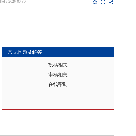
维度异质性特征。基于此，文章利用2017年和2019年中国家庭金融调查
：2026-06-30
能够推动区域分析从传统的、相对静态的、单一维度的模式，向更加动
HFS）数据构建混合截面样本，采用固定效应模型检验家庭杠杆对家庭教
整合、精准把握复杂性的新阶段迈进，为深化区域认知、服务区域实践
资的影响效应，为优化家庭财务决策、完善公共教育政策与防控家庭债
更有效的理论武器和方法论支撑。
险提供实证依据。实证结果表明：第一，从全样本层面看，家庭杠杆升
增加教育投资，这一结论在替换核心变量度量方式、剔除无子女与无负
本、采用区域杠杆均值作为工具变量处理内生性后依然稳健。第二，从
作用看，家庭杠杆对教育投资的正向作用会随着家庭资本的增加而削
表明资本充裕家庭可依靠自有资源满足教育需求，降低对债务融资的依
常见问题及解答
第三，异质性分析结果显示，债务多元化水平较低、主要依赖内源融资
庭、子女数量在三孩及以上、数字化水平较高的家庭、位于中西部地区
投稿相关
城镇的家庭在杠杆上升时更倾向于增加更多的教育投资。第四，进一步
审稿相关
后发现，家庭杠杆与教育投资之间存在倒“U”型的非线性关系，当家庭财
力较轻时，杠杆上升会促使家庭增加教育投入，但财务负担过重时则导
在线帮助
育支出削减，说明适度杠杆可缓解流动性约束并支撑教育投入，而过度
引发的财务压力会显著削减教育支出。基于实证研究结果，文章从引导
进行理性的教育投资规划、提升公共教育资源质量、增强家庭的资本积
力和多元化融资渠道以及构建精准化教育支持政策体系四个角度提出可
的政策优化建议。文章聚焦家庭资本向人力资本转化的路径，拓展并实
验了家庭杠杆影响教育投资的理论框架，凸显家庭杠杆背景下教育投资
的异质性，为理解家庭在经济压力下的教育投资决策提供新视角。