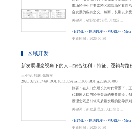
市场经济生产要素跨区域流动的政府治
合发展的应有之义。然而，长期以来受
行政区划界限，以及竞争性发展博弈中
关键词：省际协作治理; 开放治理; 行政区划; 统一大市场; 新发展格局
治理成了政府治理盲区或选择性自主行
内需、畅通经济循环、建设全国统一大
<HTML>
<网络PDF>
<WORD>
<Meta
理提供了新的机遇，借此探析其路径策
更新时间：2026-06-30
要议题。文章借鉴协作治理理论，结合
织—行动”毗邻省际协作治理分析框架
区域开发
城经济圈建设、支持贵州闯新路等多重
例，采用半结构化访谈法收集数据资料
新发展理念视角下的人口综合红利：特征、逻辑与路
理的路径策略。研究表明，毗邻省际协
王小玺, 郑澜, 张耀军
的利益相关主体以协作共识为基础和导
2026, 32(2): 57-69. DOI: 10.11835/j.issn.1008-5831.jg.2026.03.003
达成多向度的系统性治理行动过程。新
摘要：在人口负增长的时代背景下，正
策略首先是厘清国家战略政策要求、省
代我国人口与经济关系的重要前提，创
众期望，凝聚利益相关主体的协作治理
展理念既是引领高质量发展的指导原则
开放治理必须积极作为的必答题。其次
角。从内涵特征看，新时代的人口综合
规划，构建去中心化的组织结构总体布
关键词：新发展理念; 人口综合红利; 高质量发展; 人口政策; 中国式现代化
价值追求等方面对传统人口红利理论的
自组织组团协作开发的“先手棋”。最
位和发展进程，以人口数量、结构、素
<HTML>
<网络PDF>
<WORD>
<Meta
网络协同治理的比较优势和互补功能，
展理念为导向，通过政策措施的适应性
更新时间：2026-06-30
机制和生态共保联治，促进基础设施和