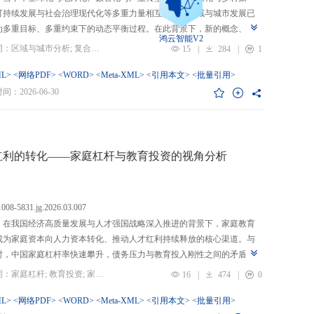
可持续发展与社会治理现代化等多重力量相互交织，区域与城市发展已
为多重目标、多重约束下的动态平衡过程。在此背景下，新的概念、新
鸿云智能V2
、新的范围不断涌现，形成了以“A视角下的B”“面向A的B”“基于A的B”
关键词：区域与城市分析; 复合概念; “C-P-I”框架; 指标体系
15
|
284
|
1
式表现的交叉性复合概念。这些概念往往不是对既有概念的简单叠加，
蕴含了新的目标要求、关系规范或作用范围，代表了对区域与城市复杂
L>
<网络PDF>
<WORD>
<Meta-XML>
<引用本文>
<批量引用>
的新认知。然而，目前学术界对于这类复杂概念的综合评价研究相对滞
：2026-06-30
概念界定不够系统明确，未能充分揭示限定条件引入后的内涵转变或缺
操作性；指标体系构建相对主观，缺乏统一设计原则与构建范式，未能
概念子维度间的多维交叉属性；指标选择上不够完备有效，未全面覆盖
内涵关键方面，也缺乏系统检验。对此，文章提出区域与城市研究的“C-
红利的转化——家庭杠杆与教育投资的视角分析
I”框架，从三个维度对复合概念的综合评价体系进行系统分析：首先，在概
准界定方面，注重交叉性，即准确揭示概念由A与B及其子维度交互生成
质；注重针对性，即锚定概念所服务的特定场景、问题与核心关系；注
.1008-5831.jg.2026.03.007
致性，即确保概念界定与测量操作的逻辑统一。其次，在指标体系科学
：在我国经济高质量发展与人才强国战略深入推进的背景下，家庭教育
上，采用多维交叉原则，深入交叉单元层面进行刻画；层级分解原则，
成为家庭资本向人力资本转化、推动人才红利持续释放的核心渠道。与
从目的层到场景层、要素层、观测层、指标层和说明层的系统结构；应
时，中国家庭杠杆率快速攀升，债务压力与教育投入刚性之间的矛盾日
然一体原则，实现理论理想与现实测量的统一。最后，在具体指标可信
显，二者的互动关系直接关系到人力资本积累效率、教育公平与家庭金
关键词：家庭杠杆; 教育投资; 家庭资本; 家庭债务结构; CHFS
16
|
474
|
0
上，强调完备性，全面覆盖概念内涵；强调复合性，体现概念的交叉交
定。现有研究多聚焦家庭杠杆对总体消费的影响，较少深入剖析其对教
征；强调有效性，通过严格检验保障指标质量和指标体系稳健。这一框
资的作用机制，且普遍忽视家庭经济、社会、文化资本的综合调节效应
L>
<网络PDF>
<WORD>
<Meta-XML>
<引用本文>
<批量引用>
仅提供了评价复杂概念的工具，更蕴含促进复杂概念发现与再生产的机