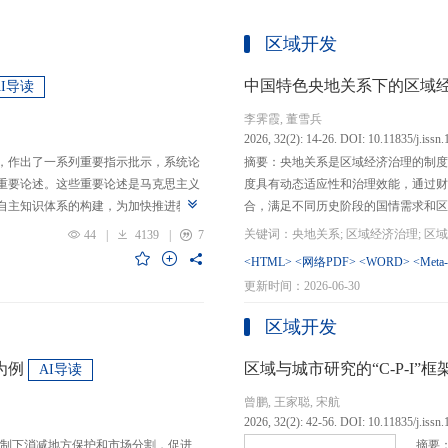
区域开发
中国特色央地关系下的区域
AI导读
李霁霞, 董雪兵
2026, 32(2): 14-26. DOI: 10.11835/j.issn
，作出了一系列重要指示批示，系统论
摘要：央地关系是区域经济治理的制度
重要论述。这些重要论述是马克思主义
度具有动态适应性和治理效能，通过财
自主知识体系的构建，为加快推进教育
合，满足不同历史阶段的国情需求和区
创性贡献。这些原创性贡献主要体现
制，引导区域竞争策略转变，包括竞争标
44
|
4139
|
7
定位，从政治价值、经济价值、文化价
生”转向“基本公共服务均等化”，发展
<HTML>
<网络PDF>
<WORD>
<Meta
”的战略问题；第二，从认识论角度赋
提升区域经济治理效率。另一方面，中
更新时间：2026-06-30
本任务、时代使命、最终目的，创新性
域竞争激励的同时，降低区域合作成本
基本国情遵循教育规律，提出了深化教
等跨区域合作模式，实现国家治理和区
区域开发
选择、教育动力的激发、教育路径的规
的背景下，区域经济治理面临新形势与
题。
宜发展新质生产力、构建全国统一大市
为例
区域与城市研究的“C-P-I
AI导读
化探索，进一步丰富和完善中国特色区
曾鹏, 王家聪, 宋航
理支撑。
2026, 32(2): 42-56. DOI: 10.11835/j.issn
制下消减地方保护和市场分割，促进
摘要