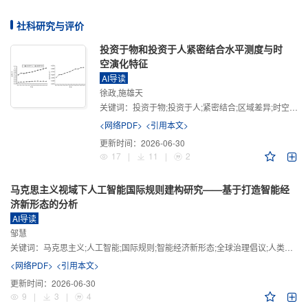
社科研究与评价
投资于物和投资于人紧密结合水平测度与时
空演化特征
AI导读
徐政,施雄天
关键词：
投资于物;投资于人;紧密结合;区域差异;时空演化
<网络PDF>
<引用本文>
更新时间：
2026-06-30
17
|
11
|
2
马克思主义视域下人工智能国际规则建构研究——基于打造智能经
济新形态的分析
AI导读
邹慧
关键词：
马克思主义;人工智能;国际规则;智能经济新形态;全球治理倡议;人类命运共同体
<网络PDF>
<引用本文>
更新时间：
2026-06-30
9
|
3
|
4