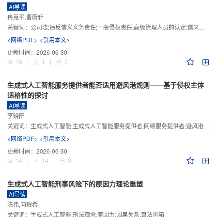
AI导读
冉克平,曹蔚轩
关键词：
公司法;违反信义义务责任;一般侵权责任;高级管理人员的认定;信义义务
<网络PDF>
<引用本文>
更新时间：
2026-06-30
15
|
1
|
0
生成式人工智能服务提供者能否适用避风港规则——基于侵权主体
适格性的探讨
AI导读
李晓阳
关键词：
生成式人工智能;生成式人工智能服务提供者;网络服务提供者;避风港规则;版权责任
<网络PDF>
<引用本文>
更新时间：
2026-06-30
14
|
14
|
0
生成式人工智能刑事风险下的原因力理论重塑
AI导读
陈伟,向珉希
关键词：
生成式人工智能;刑法观念;原因力;因果关系;算法黑箱