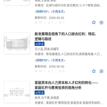
曾鹏,王家聪,宋航
关键词：
区域与城市分析;复合概念;“C-P-I”框架;指标体系
<网络PDF>
<引用本文>
更新时间：
2026-06-30
15
|
1
|
1
新发展理念视角下的人口综合红利：特征、
逻辑与路径
AI导读
王小玺,郑澜,张耀军
关键词：
新发展理念;人口综合红利;高质量发展;人口政策;中国式现代化
<网络PDF>
<引用本文>
更新时间：
2026-06-30
14
|
1
|
0
家庭资本向人力资本和人才红利的转化——
家庭杠杆与教育投资的视角分析
AI导读
祝伟,马千惠,吴继煜
关键词：
家庭杠杆;教育投资;家庭资本;家庭债务结构;CHFS