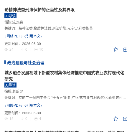
论精神法益刑法保护的正当性及其界限
AI导读
储陈城,刘森
关键词：
精神法益;物质性法益;刑法扩张;元宇宙;利益衡量
<网络PDF>
<引用本文>
更新时间：
2026-06-30
24
|
0
|
10
政治建设与社会治理
城乡融合发展视域下新型农村集体经济推进中国式农业农村现代化
研究
AI导读
徐鲲,赵昕翌
关键词：
党的二十届四中全会;“十五五”时期;中国式农业农村现代化;新型农村集体经济;城乡融合发展;新质生产力
<网络PDF>
<引用本文>
更新时间：
2026-06-30
15
|
0
|
4