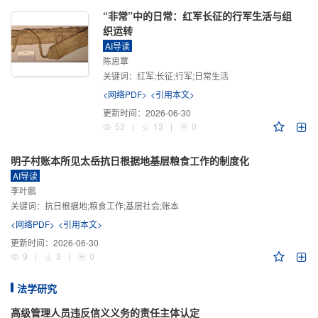
“非常”中的日常：红军长征的行军生活与组
织运转
AI导读
陈思覃
关键词：
红军;长征;行军;日常生活
<网络PDF>
<引用本文>
更新时间：
2026-06-30
53
|
13
|
0
明子村账本所见太岳抗日根据地基层粮食工作的制度化
AI导读
李叶鹏
关键词：
抗日根据地;粮食工作;基层社会;账本
<网络PDF>
<引用本文>
更新时间：
2026-06-30
9
|
3
|
0
法学研究
高级管理人员违反信义义务的责任主体认定