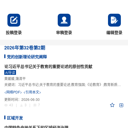
投稿登录
审稿登录
编辑登录
2026年
第32卷
第2期
党的创新理论研究阐释
论习近平总书记关于教育的重要论述的原创性贡献
AI导读
黄媛媛,蒲清平
关键词：
习近平总书记;关于教育的重要论述;教育强国;《论教育》;教育新质生产力;教育人工智能
<网络PDF>
<引用本文>
更新时间：
2026-06-30
43
|
3
|
7
区域开发
中国特色央地关系下的区域经济治理