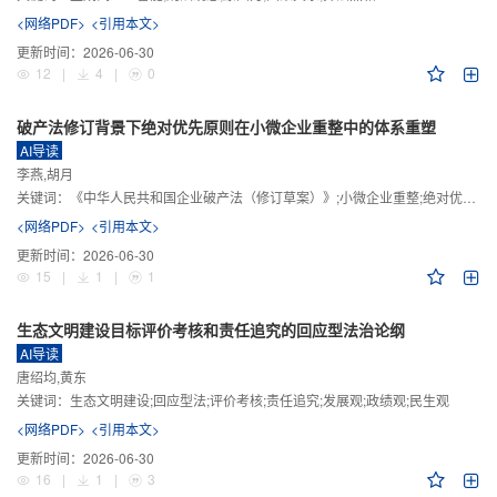
<网络PDF>
<引用本文>
更新时间：
2026-06-30
12
|
4
|
0
破产法修订背景下绝对优先原则在小微企业重整中的体系重塑
AI导读
李燕,胡月
关键词：
《中华人民共和国企业破产法（修订草案）》;小微企业重整;绝对优先原则;股东权益保留;预期可支配收入标准
<网络PDF>
<引用本文>
更新时间：
2026-06-30
15
|
1
|
1
生态文明建设目标评价考核和责任追究的回应型法治论纲
AI导读
唐绍均,黄东
关键词：
生态文明建设;回应型法;评价考核;责任追究;发展观;政绩观;民生观
<网络PDF>
<引用本文>
更新时间：
2026-06-30
16
|
1
|
3