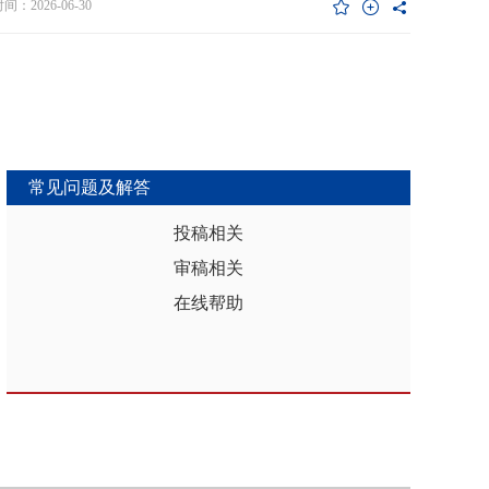
维度异质性特征。基于此，文章利用2017年和2019年中国家庭金融调查
：2026-06-30
能够推动区域分析从传统的、相对静态的、单一维度的模式，向更加动
HFS）数据构建混合截面样本，采用固定效应模型检验家庭杠杆对家庭教
整合、精准把握复杂性的新阶段迈进，为深化区域认知、服务区域实践
资的影响效应，为优化家庭财务决策、完善公共教育政策与防控家庭债
更有效的理论武器和方法论支撑。
险提供实证依据。实证结果表明：第一，从全样本层面看，家庭杠杆升
增加教育投资，这一结论在替换核心变量度量方式、剔除无子女与无负
本、采用区域杠杆均值作为工具变量处理内生性后依然稳健。第二，从
作用看，家庭杠杆对教育投资的正向作用会随着家庭资本的增加而削
表明资本充裕家庭可依靠自有资源满足教育需求，降低对债务融资的依
常见问题及解答
第三，异质性分析结果显示，债务多元化水平较低、主要依赖内源融资
庭、子女数量在三孩及以上、数字化水平较高的家庭、位于中西部地区
投稿相关
城镇的家庭在杠杆上升时更倾向于增加更多的教育投资。第四，进一步
审稿相关
后发现，家庭杠杆与教育投资之间存在倒“U”型的非线性关系，当家庭财
力较轻时，杠杆上升会促使家庭增加教育投入，但财务负担过重时则导
在线帮助
育支出削减，说明适度杠杆可缓解流动性约束并支撑教育投入，而过度
引发的财务压力会显著削减教育支出。基于实证研究结果，文章从引导
进行理性的教育投资规划、提升公共教育资源质量、增强家庭的资本积
力和多元化融资渠道以及构建精准化教育支持政策体系四个角度提出可
的政策优化建议。文章聚焦家庭资本向人力资本转化的路径，拓展并实
验了家庭杠杆影响教育投资的理论框架，凸显家庭杠杆背景下教育投资
的异质性，为理解家庭在经济压力下的教育投资决策提供新视角。