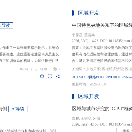
区域开发
中国特色央地关系下的区域
AI导读
李霁霞, 董雪兵
2026, 32(2): 14-26. DOI: 10.11835/j.issn
，作出了一系列重要指示批示，系统论
摘要：央地关系是区域经济治理的制度
重要论述。这些重要论述是马克思主义
度具有动态适应性和治理效能，通过财
自主知识体系的构建，为加快推进教育
合，满足不同历史阶段的国情需求和区
创性贡献。这些原创性贡献主要体现
制，引导区域竞争策略转变，包括竞争标
44
|
4139
|
7
定位，从政治价值、经济价值、文化价
生”转向“基本公共服务均等化”，发展
<HTML>
<网络PDF>
<WORD>
<Meta
”的战略问题；第二，从认识论角度赋
提升区域经济治理效率。另一方面，中
更新时间：2026-06-30
本任务、时代使命、最终目的，创新性
域竞争激励的同时，降低区域合作成本
基本国情遵循教育规律，提出了深化教
等跨区域合作模式，实现国家治理和区
区域开发
选择、教育动力的激发、教育路径的规
的背景下，区域经济治理面临新形势与
题。
宜发展新质生产力、构建全国统一大市
为例
区域与城市研究的“C-P-I
AI导读
化探索，进一步丰富和完善中国特色区
曾鹏, 王家聪, 宋航
理支撑。
2026, 32(2): 42-56. DOI: 10.11835/j.issn
制下消减地方保护和市场分割，促进
摘要