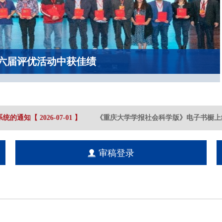
六届评优活动中获佳绩
统的通知
【
2026-07
-01
】
《重庆大学学报社会科学版》电子书橱上线
审稿登录