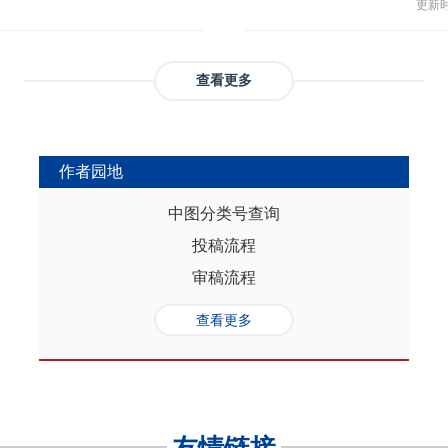
与多
部协调，为推动实现人口与经济高质
更新时间
返贫和城乡融合发展。这样的路径策
制，
（C
础是“人口”，关键是“综合”，核心在
供了系统性创新蓝本和行动方案，有
态、
育投
性的特征。从内在逻辑看，人口的总量规
效能和可持续性，亦能在省域开放治
提供
务风
是人口综合红利的重要组成部分，尽
协调发展。
查看更多
高会
实阻碍，但应立足于人口与经济的双
债样
转变机遇，充分发挥人口因素在助推
调节
的积极作用。在中国式现代化进程
弱，
充分挖掘和利用现有人口条件，也要
作者园地
赖。
育人口结构优化红利、人口素质提升
的家
制度的调整完善为路径，引导人口发
中图分类号查询
以及
的理念需求，积极回应人口发展的趋
投稿流程
讨论
过进一步完善生育养老政策、推进教
务压
口与经济高质量发展支撑中国式现代
审稿流程
致教
负债
查看更多
家庭
累能
参考
证检
决策