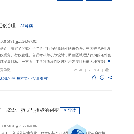
经济治理
AI导读
.1008-5831.jg.2026.03.002
基础，决定了区域竞争与合作行为的激励和约束条件。中国特色央地制
政税务、行政管理、官员考核等机制设计，调整区域经济行为的条件集
域发展目标。一方面，中央将阶段性区域经济发展目标嵌入地方激励机
的从“为增长而竞争”转向“为发展而竞争”，支出行为从“重建设、轻民
关键词：央地关系; 区域经济治理; 区域竞争激励; 跨区域合作
20
|
404
|
0
模式从“地方保护”转向“发挥比较优势”，以区域竞争激励和竞争策略优化
-XML>
<引用本文>
<批量引用>
央通过对口支援、一体化合作、主体功能区建设等制度安排，在保留区
，提高区域合作收益，形成优势互补、规模效益最大化、外部性内部化
域治理效率的统一。在区域经济格局深刻变革与国内发展目标转型升级
新挑战。未来区域经济治理研究应聚焦数字时代区域协调发展、因地制
场等重大现实问题，从新治理主体、新发展目标、新治理工具等维度深
”框架：概念、范式与指标的创变
AI导读
域经济治理理论体系，为新时代区域协调发展与区域高质量发展提供学
.1008-5831.jg.2025.09.006
：当下，全球化与地方化、数智化与产业转型、新型城镇化与乡村振