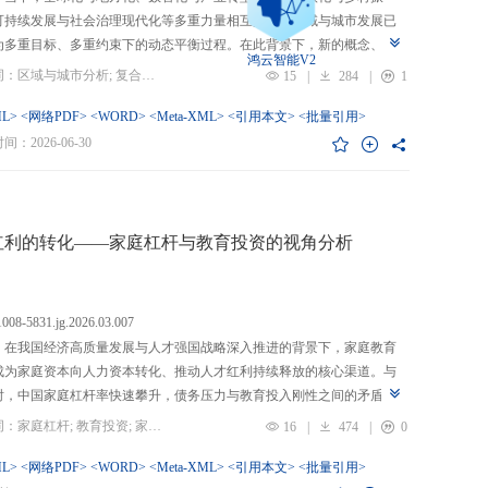
可持续发展与社会治理现代化等多重力量相互交织，区域与城市发展已
为多重目标、多重约束下的动态平衡过程。在此背景下，新的概念、新
鸿云智能V2
、新的范围不断涌现，形成了以“A视角下的B”“面向A的B”“基于A的B”
关键词：区域与城市分析; 复合概念; “C-P-I”框架; 指标体系
15
|
284
|
1
式表现的交叉性复合概念。这些概念往往不是对既有概念的简单叠加，
蕴含了新的目标要求、关系规范或作用范围，代表了对区域与城市复杂
L>
<网络PDF>
<WORD>
<Meta-XML>
<引用本文>
<批量引用>
的新认知。然而，目前学术界对于这类复杂概念的综合评价研究相对滞
：2026-06-30
概念界定不够系统明确，未能充分揭示限定条件引入后的内涵转变或缺
操作性；指标体系构建相对主观，缺乏统一设计原则与构建范式，未能
概念子维度间的多维交叉属性；指标选择上不够完备有效，未全面覆盖
内涵关键方面，也缺乏系统检验。对此，文章提出区域与城市研究的“C-
红利的转化——家庭杠杆与教育投资的视角分析
I”框架，从三个维度对复合概念的综合评价体系进行系统分析：首先，在概
准界定方面，注重交叉性，即准确揭示概念由A与B及其子维度交互生成
质；注重针对性，即锚定概念所服务的特定场景、问题与核心关系；注
.1008-5831.jg.2026.03.007
致性，即确保概念界定与测量操作的逻辑统一。其次，在指标体系科学
：在我国经济高质量发展与人才强国战略深入推进的背景下，家庭教育
上，采用多维交叉原则，深入交叉单元层面进行刻画；层级分解原则，
成为家庭资本向人力资本转化、推动人才红利持续释放的核心渠道。与
从目的层到场景层、要素层、观测层、指标层和说明层的系统结构；应
时，中国家庭杠杆率快速攀升，债务压力与教育投入刚性之间的矛盾日
然一体原则，实现理论理想与现实测量的统一。最后，在具体指标可信
显，二者的互动关系直接关系到人力资本积累效率、教育公平与家庭金
关键词：家庭杠杆; 教育投资; 家庭资本; 家庭债务结构; CHFS
16
|
474
|
0
上，强调完备性，全面覆盖概念内涵；强调复合性，体现概念的交叉交
定。现有研究多聚焦家庭杠杆对总体消费的影响，较少深入剖析其对教
征；强调有效性，通过严格检验保障指标质量和指标体系稳健。这一框
资的作用机制，且普遍忽视家庭经济、社会、文化资本的综合调节效应
L>
<网络PDF>
<WORD>
<Meta-XML>
<引用本文>
<批量引用>
仅提供了评价复杂概念的工具，更蕴含促进复杂概念发现与再生产的机