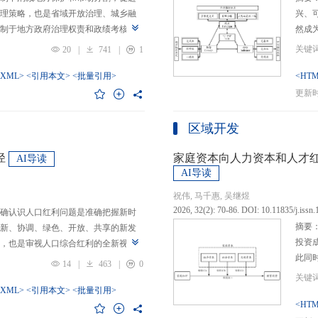
理策略，也是省域开放治理、城乡融
兴、
制于地方政府治理权责和政绩考核的
然成
日渐固化的地方利益，毗邻省际协作
的要求
20
|
741
|
1
为。新发展格局的提出及其坚持扩大
等形
市场的政策导向，为毗邻省际协作治
-XML>
<引用本文>
<批量引用>
而是
<HTM
略是构建新发展格局的内在要求和重
问题
更新时间
中国治理语境，整合性构建“共识—组
后：
，选取新时代西部大开发、成渝地区双
乏可
区域开发
政策机遇叠加的渝黔协作治理作为案
体现
，探析新发展格局下毗邻省际协作治
概念
径
家庭资本向人力资本和人才
AI导读
作治理是毗邻省（自治区、直辖市）
P-
AI导读
向，构建去中心化的协作组织制度，
念精
祝伟, 马千惠, 吴继煜
发展格局下毗邻省际协作治理的路径
的本
2026, 32(2): 70-86. DOI: 10.11835/j.issn
确认识人口红利问题是准确把握新时
际协作发展需要，以及市场主体和民
重一
摘要
新、协调、绿色、开放、共享的新发
共识，明确毗邻省际协作治理是省域
构建
投资
，也是审视人口综合红利的全新视
，统筹衔接国家战略政策与省域治理
建立
此同
红利理论是在发展基础、核心理念和
局，下好毗邻协作先行示范区创建、
然实
14
|
463
|
0
益凸
延伸和拓展，立足于我国新的历史方
后，激发横向平等协调、纵向垂直管理、
选择
融稳
质、分布等人口条件为基础，以新发
-XML>
<引用本文>
<批量引用>
牵住“牛鼻子”工程，着重优化开放协作
互特
育投
<HTM
调整从而培育、巩固和收获人口优
基本公共服务一体化，推动产业链整
架不