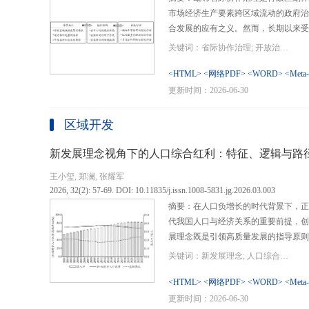
市场经济生产要素跨区域流动的政府治
合发展的应有之义。然而，长期以来受
行政区划界限，以及竞争性发展博弈中
关键词：省际协作治理; 开放治理; 行政区划; 统一大市场; 新发展格局
治理成了政府治理盲区或选择性自主行
内需、畅通经济循环、建设全国统一大
<HTML>
<网络PDF>
<WORD>
<Meta
理提供了新的机遇，借此探析其路径策
更新时间：2026-06-30
要议题。文章借鉴协作治理理论，结合
织—行动”毗邻省际协作治理分析框架
区域开发
城经济圈建设、支持贵州闯新路等多重
例，采用半结构化访谈法收集数据资料
新发展理念视角下的人口综合红利：特征、逻辑与路
理的路径策略。研究表明，毗邻省际协
王小玺, 郑澜, 张耀军
的利益相关主体以协作共识为基础和导
2026, 32(2): 57-69. DOI: 10.11835/j.issn.1008-5831.jg.2026.03.003
达成多向度的系统性治理行动过程。新
摘要：在人口负增长的时代背景下，正
策略首先是厘清国家战略政策要求、省
代我国人口与经济关系的重要前提，创
众期望，凝聚利益相关主体的协作治理
展理念既是引领高质量发展的指导原则
开放治理必须积极作为的必答题。其次
角。从内涵特征看，新时代的人口综合
规划，构建去中心化的组织结构总体布
关键词：新发展理念; 人口综合红利; 高质量发展; 人口政策; 中国式现代化
价值追求等方面对传统人口红利理论的
自组织组团协作开发的“先手棋”。最
位和发展进程，以人口数量、结构、素
<HTML>
<网络PDF>
<WORD>
<Meta
网络协同治理的比较优势和互补功能，
展理念为导向，通过政策措施的适应性
更新时间：2026-06-30
机制和生态共保联治，促进基础设施和