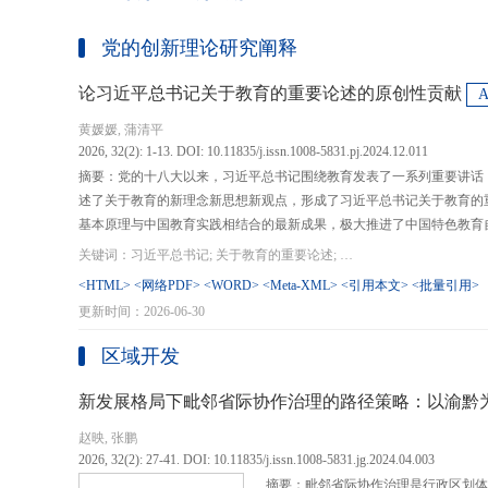
党的创新理论研究阐释
论习近平总书记关于教育的重要论述的原创性贡献
黄媛媛, 蒲清平
2026, 32(2): 1-13. DOI: 10.11835/j.issn.1008-5831.pj.2024.12.011
摘要：党的十八大以来，习近平总书记围绕教育发表了一系列重要讲话
述了关于教育的新理念新思想新观点，形成了习近平总书记关于教育的
基本原理与中国教育实践相结合的最新成果，极大推进了中国特色教育
现代化、建设教育强国提供了强大思想武器和行动指南，作出了重大原
关键词：习近平总书记; 关于教育的重要论述; 教育强国; 《论教育》; 教育新质生产力; 教育人工智能
在：第一，从价值论角度明确了教育在党和国家事业发展全局中的战略
<HTML>
<网络PDF>
<WORD>
<Meta-XML>
<引用本文>
<批量引用>
值、社会价值、创新价值等五个方面创新性回答了新时代“为什么办教育
更新时间：2026-06-30
予了新时代教育发展的多重内涵，深刻揭示其根本性质、根本保证、根
回答了新时代“办什么样的教育”的根本问题；第三，从方法论角度立足
区域开发
育改革创新的总体思路和战略部署，涵盖教育地位的确立、教育道路的
划以及教育主体的培育，创新性回答了新时代“怎么办教育”的实践问
新发展格局下毗邻省际协作治理的路径策略：以渝黔
赵映, 张鹏
2026, 32(2): 27-41. DOI: 10.11835/j.issn.1008-5831.jg.2024.04.003
摘要：毗邻省际协作治理是行政区划体