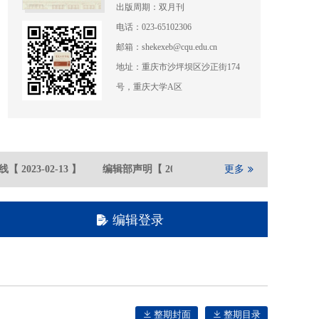
出版周期：双月刊
电话：023-65102306
邮箱：shekexeb@cqu.edu.cn
地址：重庆市沙坪坝区沙正街174
号，重庆大学A区
【
2023-02
-13
】
编辑部声明
【
2021-05
-21
】
更多
重庆大学期刊社在
编辑登录
整期封面
整期目录