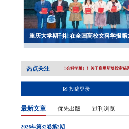
重庆大学期刊社在全国高校文科学报第
热点关注
《重庆大学学报（社会科学版）》关于启用新版投审稿系
投稿登录
最新文章
优先出版
过刊浏览
2026年
第32卷
第2期