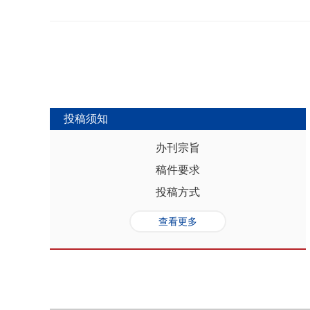
势，推动人口与经济系统内部均衡和外
合联动升级、毗邻区域协作防止规模性
量发展提供坚实的人口基础和支撑，其基
略为新发展格局下毗邻省际协作治理提
“红利”，具有系统性、阶段性、统一
助于提高行政区划体制下省际协作治理
模、年龄结构、综合素质、空间分布等
理中促进全国统一大市场建设和区域
管当前依然存在人口综合红利释放的现
向互动关系，利用人口现有优势和人口
创新、协调、绿色、开放和共享发展中
中，既要立足当下人口负增长的现实，
投稿须知
放眼未来人口发展趋势，积极挖掘、培
红利和人口合理分布红利，以相关政策
办刊宗旨
展符合创新、协调、绿色、开放、共享
稿件要求
势性特征和高质量发展的目标任务，通
育强国建设、优化城镇格局体系，以人
投稿方式
化。
查看更多