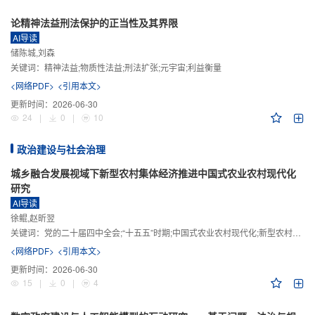
论精神法益刑法保护的正当性及其界限
AI导读
储陈城,刘森
关键词：
精神法益;物质性法益;刑法扩张;元宇宙;利益衡量
<网络PDF>
<引用本文>
更新时间：
2026-06-30
24
|
0
|
10
政治建设与社会治理
城乡融合发展视域下新型农村集体经济推进中国式农业农村现代化
研究
AI导读
徐鲲,赵昕翌
关键词：
党的二十届四中全会;“十五五”时期;中国式农业农村现代化;新型农村集体经济;城乡融合发展;新质生产力
<网络PDF>
<引用本文>
更新时间：
2026-06-30
15
|
0
|
4