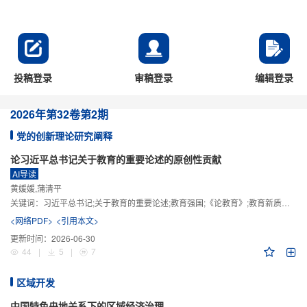
投稿登录
审稿登录
编辑登录
2026年
第32卷
第2期
党的创新理论研究阐释
论习近平总书记关于教育的重要论述的原创性贡献
AI导读
黄媛媛,蒲清平
关键词：
习近平总书记;关于教育的重要论述;教育强国;《论教育》;教育新质生产力;教育人工智能
<网络PDF>
<引用本文>
更新时间：
2026-06-30
44
|
5
|
7
区域开发
中国特色央地关系下的区域经济治理