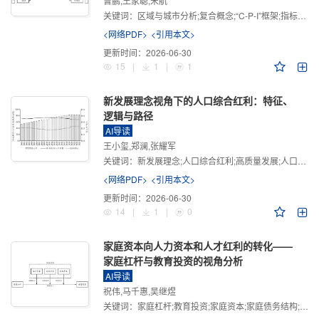
曾鹏,王家聪,宋航
关键词：
区域与城市分析;复合概念;“C-P-I”框架;指标体系
<网络PDF>
<引用本文>
更新时间：
2026-06-30
15
|
1
|
1
新发展理念视角下的人口综合红利：特征、
逻辑与路径
AI导读
王小玺,郑澜,张耀军
关键词：
新发展理念;人口综合红利;高质量发展;人口政策;中国式现代化
<网络PDF>
<引用本文>
更新时间：
2026-06-30
14
|
1
|
0
家庭资本向人力资本和人才红利的转化——
家庭杠杆与教育投资的视角分析
AI导读
祝伟,马千惠,吴继煜
关键词：
家庭杠杆;教育投资;家庭资本;家庭债务结构;CHFS