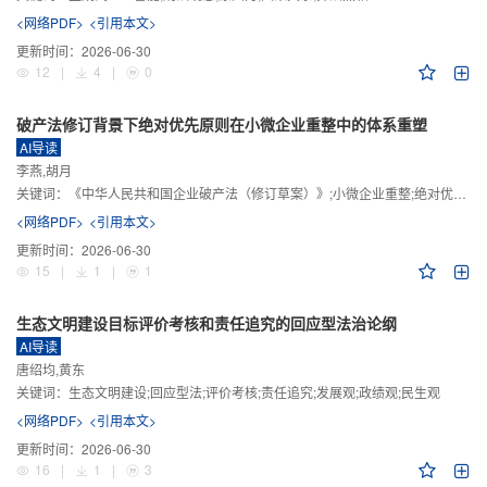
<网络PDF>
<引用本文>
更新时间：
2026-06-30
12
|
4
|
0
破产法修订背景下绝对优先原则在小微企业重整中的体系重塑
AI导读
李燕,胡月
关键词：
《中华人民共和国企业破产法（修订草案）》;小微企业重整;绝对优先原则;股东权益保留;预期可支配收入标准
<网络PDF>
<引用本文>
更新时间：
2026-06-30
15
|
1
|
1
生态文明建设目标评价考核和责任追究的回应型法治论纲
AI导读
唐绍均,黄东
关键词：
生态文明建设;回应型法;评价考核;责任追究;发展观;政绩观;民生观
<网络PDF>
<引用本文>
更新时间：
2026-06-30
16
|
1
|
3