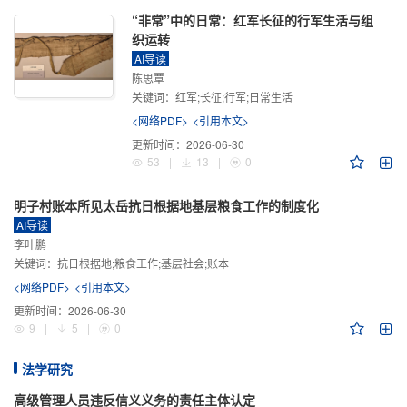
“非常”中的日常：红军长征的行军生活与组
织运转
AI导读
陈思覃
关键词：
红军;长征;行军;日常生活
<网络PDF>
<引用本文>
更新时间：
2026-06-30
53
|
13
|
0
明子村账本所见太岳抗日根据地基层粮食工作的制度化
AI导读
李叶鹏
关键词：
抗日根据地;粮食工作;基层社会;账本
<网络PDF>
<引用本文>
更新时间：
2026-06-30
9
|
5
|
0
法学研究
高级管理人员违反信义义务的责任主体认定