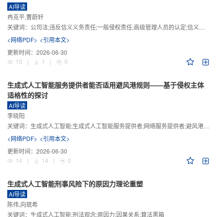
AI导读
冉克平,曹蔚轩
关键词：
公司法;违反信义义务责任;一般侵权责任;高级管理人员的认定;信义义务
<网络PDF>
<引用本文>
更新时间：
2026-06-30
15
|
1
|
0
生成式人工智能服务提供者能否适用避风港规则——基于侵权主体
适格性的探讨
AI导读
李晓阳
关键词：
生成式人工智能;生成式人工智能服务提供者;网络服务提供者;避风港规则;版权责任
<网络PDF>
<引用本文>
更新时间：
2026-06-30
14
|
14
|
0
生成式人工智能刑事风险下的原因力理论重塑
AI导读
陈伟,向珉希
关键词：
生成式人工智能;刑法观念;原因力;因果关系;算法黑箱