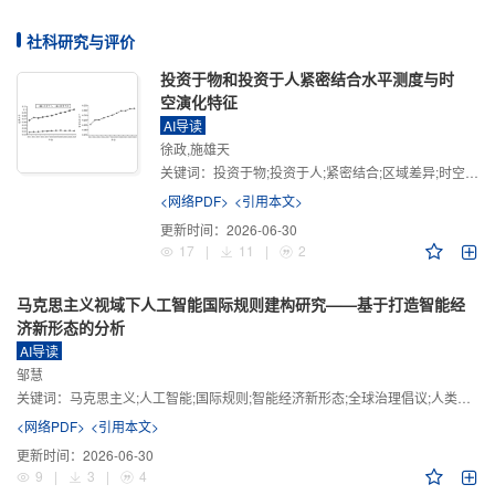
社科研究与评价
投资于物和投资于人紧密结合水平测度与时
空演化特征
AI导读
徐政,施雄天
关键词：
投资于物;投资于人;紧密结合;区域差异;时空演化
<网络PDF>
<引用本文>
更新时间：
2026-06-30
17
|
11
|
2
马克思主义视域下人工智能国际规则建构研究——基于打造智能经
济新形态的分析
AI导读
邹慧
关键词：
马克思主义;人工智能;国际规则;智能经济新形态;全球治理倡议;人类命运共同体
<网络PDF>
<引用本文>
更新时间：
2026-06-30
9
|
3
|
4