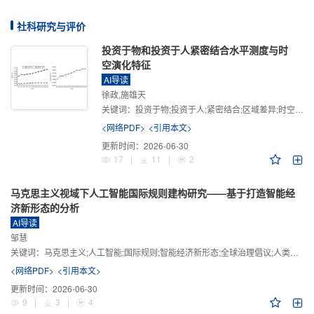
社科研究与评价
投资于物和投资于人紧密结合水平测度与时
空演化特征
AI导读
徐政,施雄天
关键词：
投资于物;投资于人;紧密结合;区域差异;时空演化
<网络PDF>
<引用本文>
更新时间：
2026-06-30
17
|
11
|
2
马克思主义视域下人工智能国际规则建构研究——基于打造智能经
济新形态的分析
AI导读
邹慧
关键词：
马克思主义;人工智能;国际规则;智能经济新形态;全球治理倡议;人类命运共同体
<网络PDF>
<引用本文>
更新时间：
2026-06-30
9
|
3
|
4