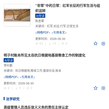
“非常”中的日常：红军长征的行军生活与组
织运转
AI导读
陈思覃
关键词：
红军;长征;行军;日常生活
<网络PDF>
<引用本文>
更新时间：
2026-06-30
53
|
13
|
0
明子村账本所见太岳抗日根据地基层粮食工作的制度化
AI导读
李叶鹏
关键词：
抗日根据地;粮食工作;基层社会;账本
<网络PDF>
<引用本文>
更新时间：
2026-06-30
9
|
5
|
0
法学研究
高级管理人员违反信义义务的责任主体认定