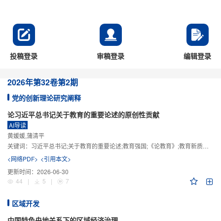
投稿登录
审稿登录
编辑登录
2026年
第32卷
第2期
党的创新理论研究阐释
论习近平总书记关于教育的重要论述的原创性贡献
AI导读
黄媛媛,蒲清平
关键词：
习近平总书记;关于教育的重要论述;教育强国;《论教育》;教育新质生产力;教育人工智能
<网络PDF>
<引用本文>
更新时间：
2026-06-30
44
|
5
|
7
区域开发
中国特色央地关系下的区域经济治理