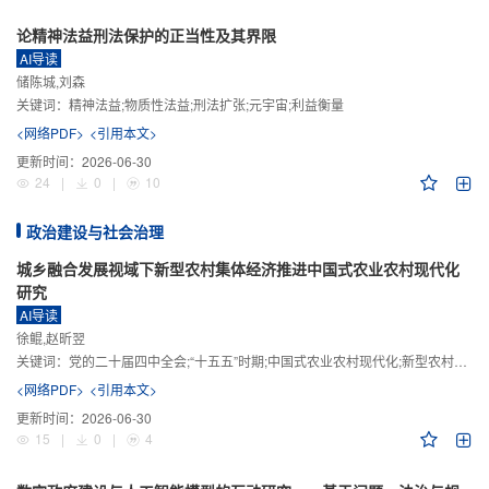
论精神法益刑法保护的正当性及其界限
AI导读
储陈城,刘森
关键词：
精神法益;物质性法益;刑法扩张;元宇宙;利益衡量
<网络PDF>
<引用本文>
更新时间：
2026-06-30
24
|
0
|
10
政治建设与社会治理
城乡融合发展视域下新型农村集体经济推进中国式农业农村现代化
研究
AI导读
徐鲲,赵昕翌
关键词：
党的二十届四中全会;“十五五”时期;中国式农业农村现代化;新型农村集体经济;城乡融合发展;新质生产力
<网络PDF>
<引用本文>
更新时间：
2026-06-30
15
|
0
|
4