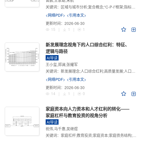
曾鹏,王家聪,宋航
关键词：
区域与城市分析;复合概念;“C-P-I”框架;指标体系
<网络PDF>
<引用本文>
更新时间：
2026-06-30
15
|
1
|
1
新发展理念视角下的人口综合红利：特征、
逻辑与路径
AI导读
王小玺,郑澜,张耀军
关键词：
新发展理念;人口综合红利;高质量发展;人口政策;中国式现代化
<网络PDF>
<引用本文>
更新时间：
2026-06-30
14
|
1
|
0
家庭资本向人力资本和人才红利的转化——
家庭杠杆与教育投资的视角分析
AI导读
祝伟,马千惠,吴继煜
关键词：
家庭杠杆;教育投资;家庭资本;家庭债务结构;CHFS