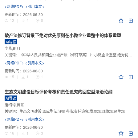
<网络PDF>
<引用本文>
更新时间：
2026-06-30
12
|
4
|
0
破产法修订背景下绝对优先原则在小微企业重整中的体系重塑
AI导读
李燕,胡月
关键词：
《中华人民共和国企业破产法（修订草案）》;小微企业重整;绝对优先原则;股东权益保留;预期可支配收入标准
<网络PDF>
<引用本文>
更新时间：
2026-06-30
15
|
1
|
1
生态文明建设目标评价考核和责任追究的回应型法治论纲
AI导读
唐绍均,黄东
关键词：
生态文明建设;回应型法;评价考核;责任追究;发展观;政绩观;民生观
<网络PDF>
<引用本文>
更新时间：
2026-06-30
16
|
1
|
3