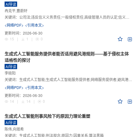
AI导读
冉克平,曹蔚轩
关键词：
公司法;违反信义义务责任;一般侵权责任;高级管理人员的认定;信义义务
<网络PDF>
<引用本文>
更新时间：
2026-06-30
15
|
1
|
0
生成式人工智能服务提供者能否适用避风港规则——基于侵权主体
适格性的探讨
AI导读
李晓阳
关键词：
生成式人工智能;生成式人工智能服务提供者;网络服务提供者;避风港规则;版权责任
<网络PDF>
<引用本文>
更新时间：
2026-06-30
14
|
14
|
0
生成式人工智能刑事风险下的原因力理论重塑
AI导读
陈伟,向珉希
关键词：
生成式人工智能;刑法观念;原因力;因果关系;算法黑箱