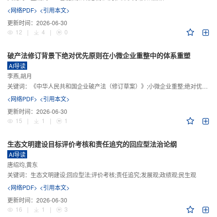
<网络PDF>
<引用本文>
更新时间：
2026-06-30
12
|
4
|
0
破产法修订背景下绝对优先原则在小微企业重整中的体系重塑
AI导读
李燕,胡月
关键词：
《中华人民共和国企业破产法（修订草案）》;小微企业重整;绝对优先原则;股东权益保留;预期可支配收入标准
<网络PDF>
<引用本文>
更新时间：
2026-06-30
15
|
1
|
1
生态文明建设目标评价考核和责任追究的回应型法治论纲
AI导读
唐绍均,黄东
关键词：
生态文明建设;回应型法;评价考核;责任追究;发展观;政绩观;民生观
<网络PDF>
<引用本文>
更新时间：
2026-06-30
16
|
1
|
3