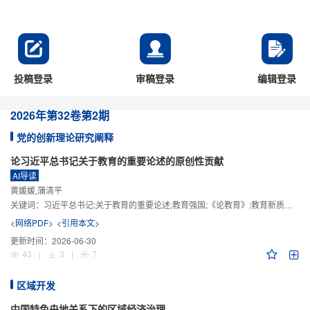
投稿登录
审稿登录
编辑登录
2026年
第32卷
第2期
党的创新理论研究阐释
论习近平总书记关于教育的重要论述的原创性贡献
AI导读
黄媛媛,蒲清平
关键词：
习近平总书记;关于教育的重要论述;教育强国;《论教育》;教育新质生产力;教育人工智能
<网络PDF>
<引用本文>
更新时间：
2026-06-30
43
|
3
|
7
区域开发
中国特色央地关系下的区域经济治理