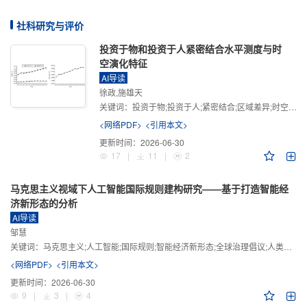
社科研究与评价
投资于物和投资于人紧密结合水平测度与时
空演化特征
AI导读
徐政,施雄天
关键词：
投资于物;投资于人;紧密结合;区域差异;时空演化
<网络PDF>
<引用本文>
更新时间：
2026-06-30
17
|
11
|
2
马克思主义视域下人工智能国际规则建构研究——基于打造智能经
济新形态的分析
AI导读
邹慧
关键词：
马克思主义;人工智能;国际规则;智能经济新形态;全球治理倡议;人类命运共同体
<网络PDF>
<引用本文>
更新时间：
2026-06-30
9
|
3
|
4