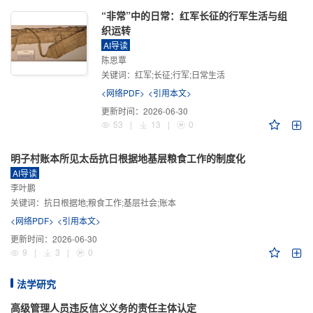
“非常”中的日常：红军长征的行军生活与组
织运转
AI导读
陈思覃
关键词：
红军;长征;行军;日常生活
<网络PDF>
<引用本文>
更新时间：
2026-06-30
53
|
13
|
0
明子村账本所见太岳抗日根据地基层粮食工作的制度化
AI导读
李叶鹏
关键词：
抗日根据地;粮食工作;基层社会;账本
<网络PDF>
<引用本文>
更新时间：
2026-06-30
9
|
3
|
0
法学研究
高级管理人员违反信义义务的责任主体认定