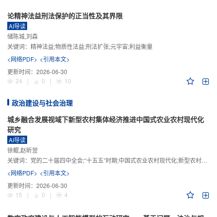
论精神法益刑法保护的正当性及其界限
AI导读
储陈城,刘森
关键词：
精神法益;物质性法益;刑法扩张;元宇宙;利益衡量
<网络PDF>
<引用本文>
更新时间：
2026-06-30
24
|
0
|
10
政治建设与社会治理
城乡融合发展视域下新型农村集体经济推进中国式农业农村现代化
研究
AI导读
徐鲲,赵昕翌
关键词：
党的二十届四中全会;“十五五”时期;中国式农业农村现代化;新型农村集体经济;城乡融合发展;新质生产力
<网络PDF>
<引用本文>
更新时间：
2026-06-30
15
|
0
|
4