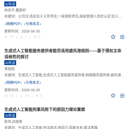
AI导读
冉克平,曹蔚轩
关键词：
公司法;违反信义义务责任;一般侵权责任;高级管理人员的认定;信义义务
<网络PDF>
<引用本文>
更新时间：
2026-06-30
15
|
1
|
0
生成式人工智能服务提供者能否适用避风港规则——基于侵权主体
适格性的探讨
AI导读
李晓阳
关键词：
生成式人工智能;生成式人工智能服务提供者;网络服务提供者;避风港规则;版权责任
<网络PDF>
<引用本文>
更新时间：
2026-06-30
14
|
14
|
0
生成式人工智能刑事风险下的原因力理论重塑
AI导读
陈伟,向珉希
关键词：
生成式人工智能;刑法观念;原因力;因果关系;算法黑箱