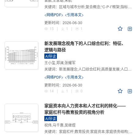
曾鹏,王家聪,宋航
关键词：
区域与城市分析;复合概念;“C-P-I”框架;指标体系
<网络PDF>
<引用本文>
更新时间：
2026-06-30
15
|
1
|
1
新发展理念视角下的人口综合红利：特征、
逻辑与路径
AI导读
王小玺,郑澜,张耀军
关键词：
新发展理念;人口综合红利;高质量发展;人口政策;中国式现代化
<网络PDF>
<引用本文>
更新时间：
2026-06-30
14
|
1
|
0
家庭资本向人力资本和人才红利的转化——
家庭杠杆与教育投资的视角分析
AI导读
祝伟,马千惠,吴继煜
关键词：
家庭杠杆;教育投资;家庭资本;家庭债务结构;CHFS