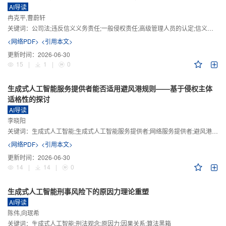
AI导读
冉克平,曹蔚轩
关键词：
公司法;违反信义义务责任;一般侵权责任;高级管理人员的认定;信义义务
<网络PDF>
<引用本文>
更新时间：
2026-06-30
15
|
1
|
0
生成式人工智能服务提供者能否适用避风港规则——基于侵权主体
适格性的探讨
AI导读
李晓阳
关键词：
生成式人工智能;生成式人工智能服务提供者;网络服务提供者;避风港规则;版权责任
<网络PDF>
<引用本文>
更新时间：
2026-06-30
14
|
14
|
0
生成式人工智能刑事风险下的原因力理论重塑
AI导读
陈伟,向珉希
关键词：
生成式人工智能;刑法观念;原因力;因果关系;算法黑箱