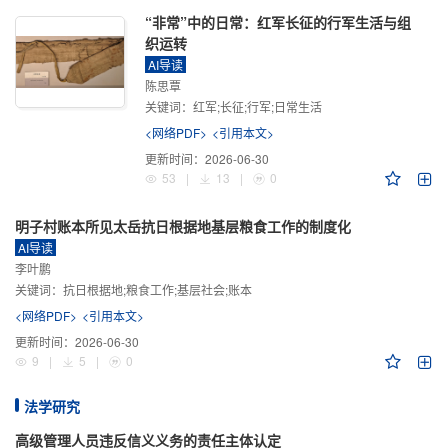
“非常”中的日常：红军长征的行军生活与组
织运转
AI导读
陈思覃
关键词：
红军;长征;行军;日常生活
<网络PDF>
<引用本文>
更新时间：
2026-06-30
53
|
13
|
0
明子村账本所见太岳抗日根据地基层粮食工作的制度化
AI导读
李叶鹏
关键词：
抗日根据地;粮食工作;基层社会;账本
<网络PDF>
<引用本文>
更新时间：
2026-06-30
9
|
5
|
0
法学研究
高级管理人员违反信义义务的责任主体认定