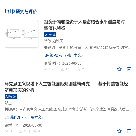
社科研究与评价
投资于物和投资于人紧密结合水平测度与时
空演化特征
AI导读
徐政,施雄天
关键词：
投资于物;投资于人;紧密结合;区域差异;时空演化
<网络PDF>
<引用本文>
更新时间：
2026-06-30
17
|
11
|
2
马克思主义视域下人工智能国际规则建构研究——基于打造智能经
济新形态的分析
AI导读
邹慧
关键词：
马克思主义;人工智能;国际规则;智能经济新形态;全球治理倡议;人类命运共同体
<网络PDF>
<引用本文>
更新时间：
2026-06-30
9
|
3
|
4