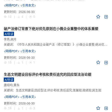
<网络PDF>
<引用本文>
更新时间：
2026-06-30
12
|
4
|
0
破产法修订背景下绝对优先原则在小微企业重整中的体系重塑
AI导读
李燕,胡月
关键词：
《中华人民共和国企业破产法（修订草案）》;小微企业重整;绝对优先原则;股东权益保留;预期可支配收入标准
<网络PDF>
<引用本文>
更新时间：
2026-06-30
15
|
1
|
1
生态文明建设目标评价考核和责任追究的回应型法治论纲
AI导读
唐绍均,黄东
关键词：
生态文明建设;回应型法;评价考核;责任追究;发展观;政绩观;民生观
<网络PDF>
<引用本文>
更新时间：
2026-06-30
16
|
1
|
3