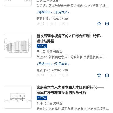
曾鹏,王家聪,宋航
关键词：
区域与城市分析;复合概念;“C-P-I”框架;指标体系
<网络PDF>
<引用本文>
更新时间：
2026-06-30
15
|
1
|
1
新发展理念视角下的人口综合红利：特征、
逻辑与路径
AI导读
王小玺,郑澜,张耀军
关键词：
新发展理念;人口综合红利;高质量发展;人口政策;中国式现代化
<网络PDF>
<引用本文>
更新时间：
2026-06-30
14
|
1
|
0
家庭资本向人力资本和人才红利的转化——
家庭杠杆与教育投资的视角分析
AI导读
祝伟,马千惠,吴继煜
关键词：
家庭杠杆;教育投资;家庭资本;家庭债务结构;CHFS