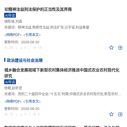
论精神法益刑法保护的正当性及其界限
AI导读
储陈城,刘森
关键词：
精神法益;物质性法益;刑法扩张;元宇宙;利益衡量
<网络PDF>
<引用本文>
更新时间：
2026-06-30
24
|
0
|
10
政治建设与社会治理
城乡融合发展视域下新型农村集体经济推进中国式农业农村现代化
研究
AI导读
徐鲲,赵昕翌
关键词：
党的二十届四中全会;“十五五”时期;中国式农业农村现代化;新型农村集体经济;城乡融合发展;新质生产力
<网络PDF>
<引用本文>
更新时间：
2026-06-30
15
|
0
|
4