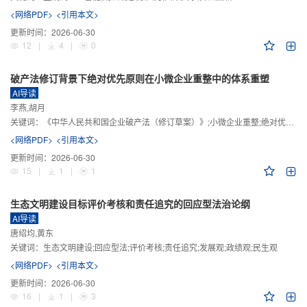
<网络PDF>
<引用本文>
更新时间：
2026-06-30
12
|
4
|
0
破产法修订背景下绝对优先原则在小微企业重整中的体系重塑
AI导读
李燕,胡月
关键词：
《中华人民共和国企业破产法（修订草案）》;小微企业重整;绝对优先原则;股东权益保留;预期可支配收入标准
<网络PDF>
<引用本文>
更新时间：
2026-06-30
15
|
1
|
1
生态文明建设目标评价考核和责任追究的回应型法治论纲
AI导读
唐绍均,黄东
关键词：
生态文明建设;回应型法;评价考核;责任追究;发展观;政绩观;民生观
<网络PDF>
<引用本文>
更新时间：
2026-06-30
16
|
1
|
3