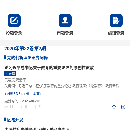
投稿登录
审稿登录
编辑登录
2026年
第32卷
第2期
党的创新理论研究阐释
论习近平总书记关于教育的重要论述的原创性贡献
AI导读
黄媛媛,蒲清平
关键词：
习近平总书记;关于教育的重要论述;教育强国;《论教育》;教育新质生产力;教育人工智能
<网络PDF>
<引用本文>
更新时间：
2026-06-30
44
|
5
|
7
区域开发
中国特色央地关系下的区域经济治理