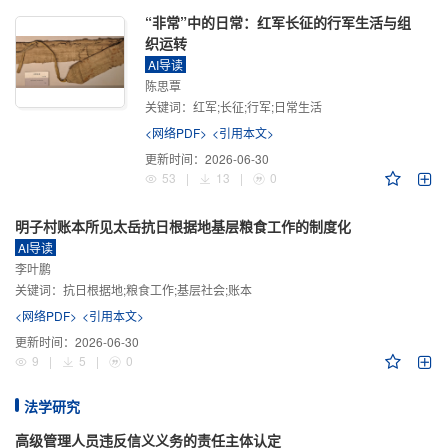
“非常”中的日常：红军长征的行军生活与组
织运转
AI导读
陈思覃
关键词：
红军;长征;行军;日常生活
<网络PDF>
<引用本文>
更新时间：
2026-06-30
53
|
13
|
0
明子村账本所见太岳抗日根据地基层粮食工作的制度化
AI导读
李叶鹏
关键词：
抗日根据地;粮食工作;基层社会;账本
<网络PDF>
<引用本文>
更新时间：
2026-06-30
9
|
5
|
0
法学研究
高级管理人员违反信义义务的责任主体认定