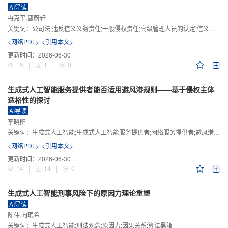
AI导读
冉克平,曹蔚轩
关键词：
公司法;违反信义义务责任;一般侵权责任;高级管理人员的认定;信义义务
<网络PDF>
<引用本文>
更新时间：
2026-06-30
15
|
1
|
0
生成式人工智能服务提供者能否适用避风港规则——基于侵权主体
适格性的探讨
AI导读
李晓阳
关键词：
生成式人工智能;生成式人工智能服务提供者;网络服务提供者;避风港规则;版权责任
<网络PDF>
<引用本文>
更新时间：
2026-06-30
14
|
14
|
0
生成式人工智能刑事风险下的原因力理论重塑
AI导读
陈伟,向珉希
关键词：
生成式人工智能;刑法观念;原因力;因果关系;算法黑箱