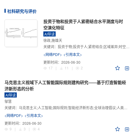
社科研究与评价
投资于物和投资于人紧密结合水平测度与时
空演化特征
AI导读
徐政,施雄天
关键词：
投资于物;投资于人;紧密结合;区域差异;时空演化
<网络PDF>
<引用本文>
更新时间：
2026-06-30
17
|
11
|
2
马克思主义视域下人工智能国际规则建构研究——基于打造智能经
济新形态的分析
AI导读
邹慧
关键词：
马克思主义;人工智能;国际规则;智能经济新形态;全球治理倡议;人类命运共同体
<网络PDF>
<引用本文>
更新时间：
2026-06-30
9
|
3
|
4