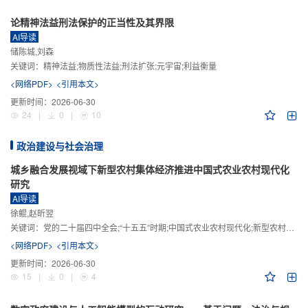
论精神法益刑法保护的正当性及其界限
AI导读
储陈城,刘森
关键词：
精神法益;物质性法益;刑法扩张;元宇宙;利益衡量
<网络PDF>
<引用本文>
更新时间：
2026-06-30
24
|
0
|
10
政治建设与社会治理
城乡融合发展视域下新型农村集体经济推进中国式农业农村现代化
研究
AI导读
徐鲲,赵昕翌
关键词：
党的二十届四中全会;“十五五”时期;中国式农业农村现代化;新型农村集体经济;城乡融合发展;新质生产力
<网络PDF>
<引用本文>
更新时间：
2026-06-30
15
|
0
|
4