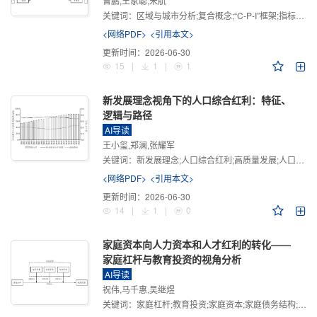
曾鹏,王家聪,宋航
关键词：
区域与城市分析;复合概念;“C-P-I”框架;指标体系
<网络PDF>
<引用本文>
更新时间：
2026-06-30
15
|
1
|
1
新发展理念视角下的人口综合红利：特征、
逻辑与路径
AI导读
王小玺,郑澜,张耀军
关键词：
新发展理念;人口综合红利;高质量发展;人口政策;中国式现代化
<网络PDF>
<引用本文>
更新时间：
2026-06-30
14
|
1
|
0
家庭资本向人力资本和人才红利的转化——
家庭杠杆与教育投资的视角分析
AI导读
祝伟,马千惠,吴继煜
关键词：
家庭杠杆;教育投资;家庭资本;家庭债务结构;CHFS