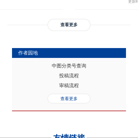
与多
部协调，为推动实现人口与经济高质
更新时间
返贫和城乡融合发展。这样的路径策
制，
（C
础是“人口”，关键是“综合”，核心在
供了系统性创新蓝本和行动方案，有
态、
育投
性的特征。从内在逻辑看，人口的总量规
效能和可持续性，亦能在省域开放治
提供
务风
是人口综合红利的重要组成部分，尽
协调发展。
查看更多
高会
实阻碍，但应立足于人口与经济的双
债样
转变机遇，充分发挥人口因素在助推
调节
的积极作用。在中国式现代化进程
弱，
充分挖掘和利用现有人口条件，也要
作者园地
赖。
育人口结构优化红利、人口素质提升
的家
制度的调整完善为路径，引导人口发
中图分类号查询
以及
的理念需求，积极回应人口发展的趋
投稿流程
讨论
过进一步完善生育养老政策、推进教
务压
口与经济高质量发展支撑中国式现代
审稿流程
致教
负债
查看更多
家庭
累能
参考
证检
决策