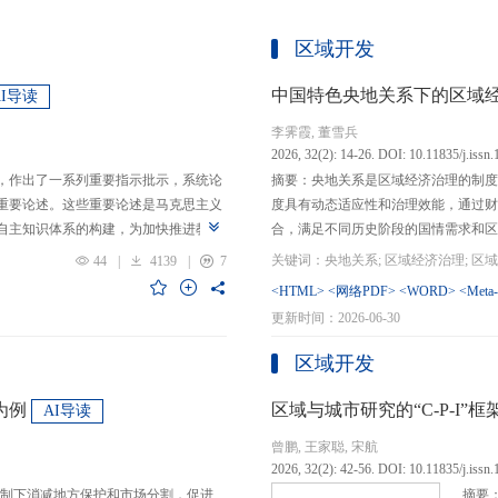
区域开发
中国特色央地关系下的区域
AI导读
李霁霞, 董雪兵
2026, 32(2): 14-26. DOI: 10.11835/j.issn
，作出了一系列重要指示批示，系统论
摘要：央地关系是区域经济治理的制度
重要论述。这些重要论述是马克思主义
度具有动态适应性和治理效能，通过财
自主知识体系的构建，为加快推进教育
合，满足不同历史阶段的国情需求和区
创性贡献。这些原创性贡献主要体现
制，引导区域竞争策略转变，包括竞争标
44
|
4139
|
7
定位，从政治价值、经济价值、文化价
生”转向“基本公共服务均等化”，发展
<HTML>
<网络PDF>
<WORD>
<Meta
”的战略问题；第二，从认识论角度赋
提升区域经济治理效率。另一方面，中
更新时间：2026-06-30
本任务、时代使命、最终目的，创新性
域竞争激励的同时，降低区域合作成本
基本国情遵循教育规律，提出了深化教
等跨区域合作模式，实现国家治理和区
区域开发
选择、教育动力的激发、教育路径的规
的背景下，区域经济治理面临新形势与
题。
宜发展新质生产力、构建全国统一大市
为例
区域与城市研究的“C-P-I
AI导读
化探索，进一步丰富和完善中国特色区
曾鹏, 王家聪, 宋航
理支撑。
2026, 32(2): 42-56. DOI: 10.11835/j.issn
制下消减地方保护和市场分割，促进
摘要