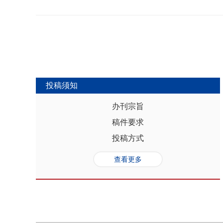
势，推动人口与经济系统内部均衡和外
合联动升级、毗邻区域协作防止规模性
量发展提供坚实的人口基础和支撑，其基
略为新发展格局下毗邻省际协作治理提
“红利”，具有系统性、阶段性、统一
助于提高行政区划体制下省际协作治理
模、年龄结构、综合素质、空间分布等
理中促进全国统一大市场建设和区域
管当前依然存在人口综合红利释放的现
向互动关系，利用人口现有优势和人口
创新、协调、绿色、开放和共享发展中
中，既要立足当下人口负增长的现实，
投稿须知
放眼未来人口发展趋势，积极挖掘、培
红利和人口合理分布红利，以相关政策
办刊宗旨
展符合创新、协调、绿色、开放、共享
稿件要求
势性特征和高质量发展的目标任务，通
育强国建设、优化城镇格局体系，以人
投稿方式
化。
查看更多