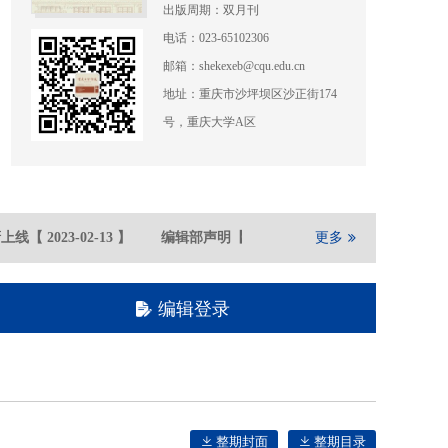
出版周期：双月刊
电话：023-65102306
邮箱：shekexeb@cqu.edu.cn
地址：重庆市沙坪坝区沙正街174
号，重庆大学A区
上线
【
2023-02
-13
】
编辑部声明
【
2021-05
-21
】
更多
重庆大学期刊社
编辑登录
整期封面
整期目录