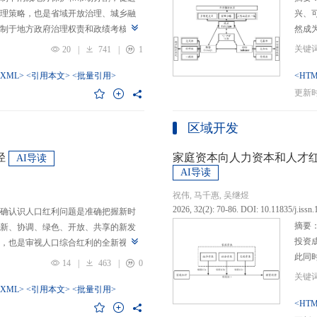
理策略，也是省域开放治理、城乡融
兴、
制于地方政府治理权责和政绩考核的
然成
日渐固化的地方利益，毗邻省际协作
的要求
20
|
741
|
1
为。新发展格局的提出及其坚持扩大
等形
市场的政策导向，为毗邻省际协作治
-XML>
<引用本文>
<批量引用>
而是
<HTM
略是构建新发展格局的内在要求和重
问题
更新时间
中国治理语境，整合性构建“共识—组
后：
，选取新时代西部大开发、成渝地区双
乏可
区域开发
政策机遇叠加的渝黔协作治理作为案
体现
，探析新发展格局下毗邻省际协作治
概念
径
家庭资本向人力资本和人才
AI导读
作治理是毗邻省（自治区、直辖市）
P-
AI导读
向，构建去中心化的协作组织制度，
念精
祝伟, 马千惠, 吴继煜
发展格局下毗邻省际协作治理的路径
的本
2026, 32(2): 70-86. DOI: 10.11835/j.issn
确认识人口红利问题是准确把握新时
际协作发展需要，以及市场主体和民
重一
摘要
新、协调、绿色、开放、共享的新发
共识，明确毗邻省际协作治理是省域
构建
投资
，也是审视人口综合红利的全新视
，统筹衔接国家战略政策与省域治理
建立
此同
红利理论是在发展基础、核心理念和
局，下好毗邻协作先行示范区创建、
然实
14
|
463
|
0
益凸
延伸和拓展，立足于我国新的历史方
后，激发横向平等协调、纵向垂直管理、
选择
融稳
质、分布等人口条件为基础，以新发
-XML>
<引用本文>
<批量引用>
牵住“牛鼻子”工程，着重优化开放协作
互特
育投
<HTM
调整从而培育、巩固和收获人口优
基本公共服务一体化，推动产业链整
架不