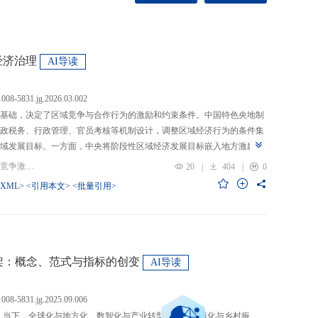
经济治理
AI导读
.1008-5831.jg.2026.03.002
基础，决定了区域竞争与合作行为的激励和约束条件。中国特色央地制
政税务、行政管理、官员考核等机制设计，调整区域经济行为的条件集
域发展目标。一方面，中央将阶段性区域经济发展目标嵌入地方激励机
的从“为增长而竞争”转向“为发展而竞争”，支出行为从“重建设、轻民
关键词：央地关系; 区域经济治理; 区域竞争激励; 跨区域合作
20
|
404
|
0
模式从“地方保护”转向“发挥比较优势”，以区域竞争激励和竞争策略优化
-XML>
<引用本文>
<批量引用>
央通过对口支援、一体化合作、主体功能区建设等制度安排，在保留区
，提高区域合作收益，形成优势互补、规模效益最大化、外部性内部化
域治理效率的统一。在区域经济格局深刻变革与国内发展目标转型升级
新挑战。未来区域经济治理研究应聚焦数字时代区域协调发展、因地制
场等重大现实问题，从新治理主体、新发展目标、新治理工具等维度深
”框架：概念、范式与指标的创变
AI导读
域经济治理理论体系，为新时代区域协调发展与区域高质量发展提供学
.1008-5831.jg.2025.09.006
：当下，全球化与地方化、数智化与产业转型、新型城镇化与乡村振