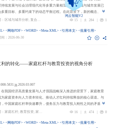
可持续发展与社会治理现代化等多重力量相互交织，区域与城市发展已
为多重目标、多重约束下的动态平衡过程。在此背景下，新的概念、新
鸿云智能V2
、新的范围不断涌现，形成了以“A视角下的B”“面向A的B”“基于A的B”
关键词：区域与城市分析; 复合概念; “C-P-I”框架; 指标体系
15
|
284
|
1
式表现的交叉性复合概念。这些概念往往不是对既有概念的简单叠加，
蕴含了新的目标要求、关系规范或作用范围，代表了对区域与城市复杂
L>
<网络PDF>
<WORD>
<Meta-XML>
<引用本文>
<批量引用>
的新认知。然而，目前学术界对于这类复杂概念的综合评价研究相对滞
：2026-06-30
概念界定不够系统明确，未能充分揭示限定条件引入后的内涵转变或缺
操作性；指标体系构建相对主观，缺乏统一设计原则与构建范式，未能
概念子维度间的多维交叉属性；指标选择上不够完备有效，未全面覆盖
内涵关键方面，也缺乏系统检验。对此，文章提出区域与城市研究的“C-
红利的转化——家庭杠杆与教育投资的视角分析
I”框架，从三个维度对复合概念的综合评价体系进行系统分析：首先，在概
准界定方面，注重交叉性，即准确揭示概念由A与B及其子维度交互生成
质；注重针对性，即锚定概念所服务的特定场景、问题与核心关系；注
.1008-5831.jg.2026.03.007
致性，即确保概念界定与测量操作的逻辑统一。其次，在指标体系科学
：在我国经济高质量发展与人才强国战略深入推进的背景下，家庭教育
上，采用多维交叉原则，深入交叉单元层面进行刻画；层级分解原则，
成为家庭资本向人力资本转化、推动人才红利持续释放的核心渠道。与
从目的层到场景层、要素层、观测层、指标层和说明层的系统结构；应
时，中国家庭杠杆率快速攀升，债务压力与教育投入刚性之间的矛盾日
然一体原则，实现理论理想与现实测量的统一。最后，在具体指标可信
显，二者的互动关系直接关系到人力资本积累效率、教育公平与家庭金
关键词：家庭杠杆; 教育投资; 家庭资本; 家庭债务结构; CHFS
16
|
474
|
0
上，强调完备性，全面覆盖概念内涵；强调复合性，体现概念的交叉交
定。现有研究多聚焦家庭杠杆对总体消费的影响，较少深入剖析其对教
征；强调有效性，通过严格检验保障指标质量和指标体系稳健。这一框
资的作用机制，且普遍忽视家庭经济、社会、文化资本的综合调节效应
L>
<网络PDF>
<WORD>
<Meta-XML>
<引用本文>
<批量引用>
仅提供了评价复杂概念的工具，更蕴含促进复杂概念发现与再生产的机