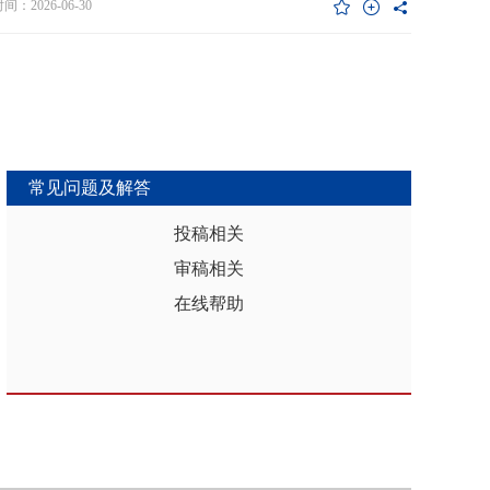
维度异质性特征。基于此，文章利用2017年和2019年中国家庭金融调查
：2026-06-30
能够推动区域分析从传统的、相对静态的、单一维度的模式，向更加动
HFS）数据构建混合截面样本，采用固定效应模型检验家庭杠杆对家庭教
整合、精准把握复杂性的新阶段迈进，为深化区域认知、服务区域实践
资的影响效应，为优化家庭财务决策、完善公共教育政策与防控家庭债
更有效的理论武器和方法论支撑。
险提供实证依据。实证结果表明：第一，从全样本层面看，家庭杠杆升
增加教育投资，这一结论在替换核心变量度量方式、剔除无子女与无负
本、采用区域杠杆均值作为工具变量处理内生性后依然稳健。第二，从
作用看，家庭杠杆对教育投资的正向作用会随着家庭资本的增加而削
表明资本充裕家庭可依靠自有资源满足教育需求，降低对债务融资的依
常见问题及解答
第三，异质性分析结果显示，债务多元化水平较低、主要依赖内源融资
庭、子女数量在三孩及以上、数字化水平较高的家庭、位于中西部地区
投稿相关
城镇的家庭在杠杆上升时更倾向于增加更多的教育投资。第四，进一步
审稿相关
后发现，家庭杠杆与教育投资之间存在倒“U”型的非线性关系，当家庭财
力较轻时，杠杆上升会促使家庭增加教育投入，但财务负担过重时则导
在线帮助
育支出削减，说明适度杠杆可缓解流动性约束并支撑教育投入，而过度
引发的财务压力会显著削减教育支出。基于实证研究结果，文章从引导
进行理性的教育投资规划、提升公共教育资源质量、增强家庭的资本积
力和多元化融资渠道以及构建精准化教育支持政策体系四个角度提出可
的政策优化建议。文章聚焦家庭资本向人力资本转化的路径，拓展并实
验了家庭杠杆影响教育投资的理论框架，凸显家庭杠杆背景下教育投资
的异质性，为理解家庭在经济压力下的教育投资决策提供新视角。