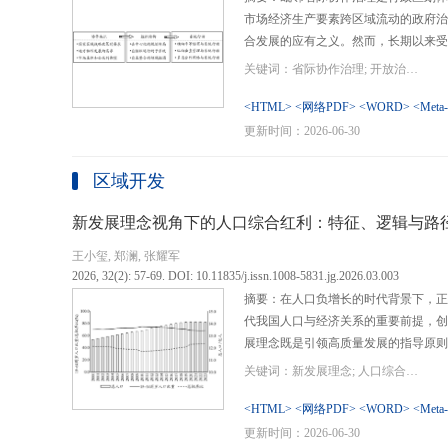
市场经济生产要素跨区域流动的政府治
合发展的应有之义。然而，长期以来受
行政区划界限，以及竞争性发展博弈中
关键词：省际协作治理; 开放治理; 行政区划; 统一大市场; 新发展格局
治理成了政府治理盲区或选择性自主行
内需、畅通经济循环、建设全国统一大
<HTML>
<网络PDF>
<WORD>
<Meta
理提供了新的机遇，借此探析其路径策
更新时间：2026-06-30
要议题。文章借鉴协作治理理论，结合
织—行动”毗邻省际协作治理分析框架
区域开发
城经济圈建设、支持贵州闯新路等多重
例，采用半结构化访谈法收集数据资料
新发展理念视角下的人口综合红利：特征、逻辑与路
理的路径策略。研究表明，毗邻省际协
王小玺, 郑澜, 张耀军
的利益相关主体以协作共识为基础和导
2026, 32(2): 57-69. DOI: 10.11835/j.issn.1008-5831.jg.2026.03.003
达成多向度的系统性治理行动过程。新
摘要：在人口负增长的时代背景下，正
策略首先是厘清国家战略政策要求、省
代我国人口与经济关系的重要前提，创
众期望，凝聚利益相关主体的协作治理
展理念既是引领高质量发展的指导原则
开放治理必须积极作为的必答题。其次
角。从内涵特征看，新时代的人口综合
规划，构建去中心化的组织结构总体布
关键词：新发展理念; 人口综合红利; 高质量发展; 人口政策; 中国式现代化
价值追求等方面对传统人口红利理论的
自组织组团协作开发的“先手棋”。最
位和发展进程，以人口数量、结构、素
<HTML>
<网络PDF>
<WORD>
<Meta
网络协同治理的比较优势和互补功能，
展理念为导向，通过政策措施的适应性
更新时间：2026-06-30
机制和生态共保联治，促进基础设施和