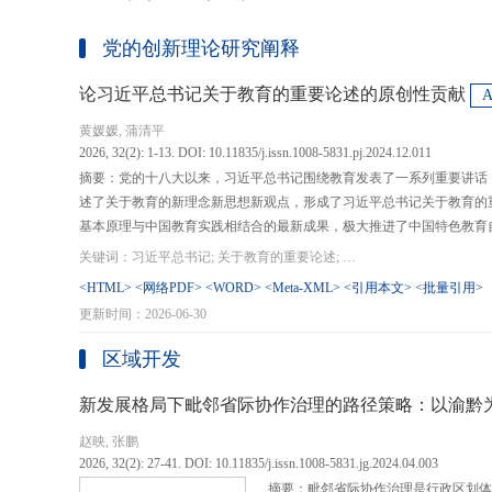
党的创新理论研究阐释
论习近平总书记关于教育的重要论述的原创性贡献
黄媛媛, 蒲清平
2026, 32(2): 1-13. DOI: 10.11835/j.issn.1008-5831.pj.2024.12.011
摘要：党的十八大以来，习近平总书记围绕教育发表了一系列重要讲话
述了关于教育的新理念新思想新观点，形成了习近平总书记关于教育的
基本原理与中国教育实践相结合的最新成果，极大推进了中国特色教育
现代化、建设教育强国提供了强大思想武器和行动指南，作出了重大原
关键词：习近平总书记; 关于教育的重要论述; 教育强国; 《论教育》; 教育新质生产力; 教育人工智能
在：第一，从价值论角度明确了教育在党和国家事业发展全局中的战略
<HTML>
<网络PDF>
<WORD>
<Meta-XML>
<引用本文>
<批量引用>
值、社会价值、创新价值等五个方面创新性回答了新时代“为什么办教育
更新时间：2026-06-30
予了新时代教育发展的多重内涵，深刻揭示其根本性质、根本保证、根
回答了新时代“办什么样的教育”的根本问题；第三，从方法论角度立足
区域开发
育改革创新的总体思路和战略部署，涵盖教育地位的确立、教育道路的
划以及教育主体的培育，创新性回答了新时代“怎么办教育”的实践问
新发展格局下毗邻省际协作治理的路径策略：以渝黔
赵映, 张鹏
2026, 32(2): 27-41. DOI: 10.11835/j.issn.1008-5831.jg.2024.04.003
摘要：毗邻省际协作治理是行政区划体