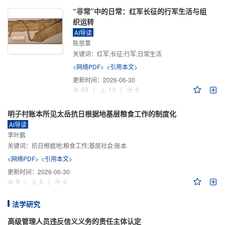
“非常”中的日常：红军长征的行军生活与组
织运转
AI导读
陈思覃
关键词：
红军;长征;行军;日常生活
<网络PDF>
<引用本文>
更新时间：
2026-06-30
53
|
13
|
0
明子村账本所见太岳抗日根据地基层粮食工作的制度化
AI导读
李叶鹏
关键词：
抗日根据地;粮食工作;基层社会;账本
<网络PDF>
<引用本文>
更新时间：
2026-06-30
9
|
5
|
0
法学研究
高级管理人员违反信义义务的责任主体认定