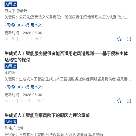
AI导读
冉克平,曹蔚轩
关键词：
公司法;违反信义义务责任;一般侵权责任;高级管理人员的认定;信义义务
<网络PDF>
<引用本文>
更新时间：
2026-06-30
15
|
1
|
0
生成式人工智能服务提供者能否适用避风港规则——基于侵权主体
适格性的探讨
AI导读
李晓阳
关键词：
生成式人工智能;生成式人工智能服务提供者;网络服务提供者;避风港规则;版权责任
<网络PDF>
<引用本文>
更新时间：
2026-06-30
14
|
14
|
0
生成式人工智能刑事风险下的原因力理论重塑
AI导读
陈伟,向珉希
关键词：
生成式人工智能;刑法观念;原因力;因果关系;算法黑箱