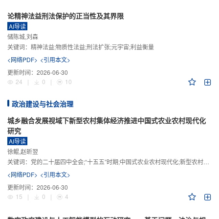
论精神法益刑法保护的正当性及其界限
AI导读
储陈城,刘森
关键词：
精神法益;物质性法益;刑法扩张;元宇宙;利益衡量
<网络PDF>
<引用本文>
更新时间：
2026-06-30
24
|
0
|
10
政治建设与社会治理
城乡融合发展视域下新型农村集体经济推进中国式农业农村现代化
研究
AI导读
徐鲲,赵昕翌
关键词：
党的二十届四中全会;“十五五”时期;中国式农业农村现代化;新型农村集体经济;城乡融合发展;新质生产力
<网络PDF>
<引用本文>
更新时间：
2026-06-30
15
|
0
|
4