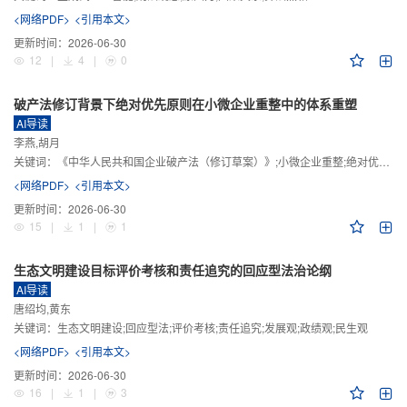
<网络PDF>
<引用本文>
更新时间：
2026-06-30
12
|
4
|
0
破产法修订背景下绝对优先原则在小微企业重整中的体系重塑
AI导读
李燕,胡月
关键词：
《中华人民共和国企业破产法（修订草案）》;小微企业重整;绝对优先原则;股东权益保留;预期可支配收入标准
<网络PDF>
<引用本文>
更新时间：
2026-06-30
15
|
1
|
1
生态文明建设目标评价考核和责任追究的回应型法治论纲
AI导读
唐绍均,黄东
关键词：
生态文明建设;回应型法;评价考核;责任追究;发展观;政绩观;民生观
<网络PDF>
<引用本文>
更新时间：
2026-06-30
16
|
1
|
3