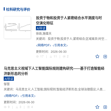
社科研究与评价
投资于物和投资于人紧密结合水平测度与时
空演化特征
AI导读
徐政,施雄天
关键词：
投资于物;投资于人;紧密结合;区域差异;时空演化
<网络PDF>
<引用本文>
更新时间：
2026-06-30
17
|
11
|
2
马克思主义视域下人工智能国际规则建构研究——基于打造智能经
济新形态的分析
AI导读
邹慧
关键词：
马克思主义;人工智能;国际规则;智能经济新形态;全球治理倡议;人类命运共同体
<网络PDF>
<引用本文>
更新时间：
2026-06-30
9
|
3
|
4