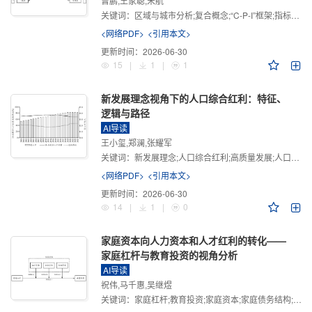
曾鹏,王家聪,宋航
关键词：
区域与城市分析;复合概念;“C-P-I”框架;指标体系
<网络PDF>
<引用本文>
更新时间：
2026-06-30
15
|
1
|
1
新发展理念视角下的人口综合红利：特征、
逻辑与路径
AI导读
王小玺,郑澜,张耀军
关键词：
新发展理念;人口综合红利;高质量发展;人口政策;中国式现代化
<网络PDF>
<引用本文>
更新时间：
2026-06-30
14
|
1
|
0
家庭资本向人力资本和人才红利的转化——
家庭杠杆与教育投资的视角分析
AI导读
祝伟,马千惠,吴继煜
关键词：
家庭杠杆;教育投资;家庭资本;家庭债务结构;CHFS