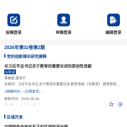
投稿登录
审稿登录
编辑登录
2026年
第32卷
第2期
党的创新理论研究阐释
论习近平总书记关于教育的重要论述的原创性贡献
AI导读
黄媛媛,蒲清平
关键词：
习近平总书记;关于教育的重要论述;教育强国;《论教育》;教育新质生产力;教育人工智能
<网络PDF>
<引用本文>
更新时间：
2026-06-30
44
|
5
|
7
区域开发
中国特色央地关系下的区域经济治理