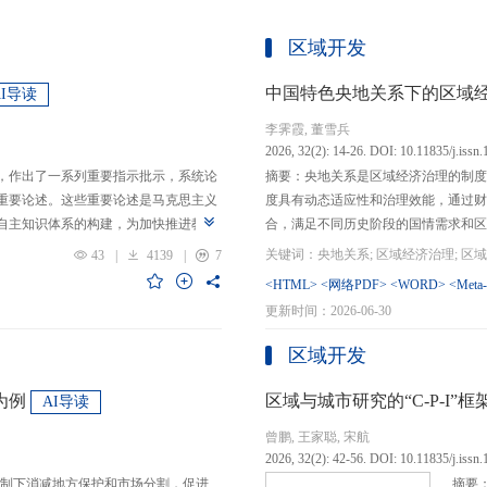
区域开发
中国特色央地关系下的区域
AI导读
李霁霞, 董雪兵
2026, 32(2): 14-26. DOI: 10.11835/j.issn
，作出了一系列重要指示批示，系统论
摘要：央地关系是区域经济治理的制度
重要论述。这些重要论述是马克思主义
度具有动态适应性和治理效能，通过财
自主知识体系的构建，为加快推进教育
合，满足不同历史阶段的国情需求和区
创性贡献。这些原创性贡献主要体现
制，引导区域竞争策略转变，包括竞争标
43
|
4139
|
7
定位，从政治价值、经济价值、文化价
生”转向“基本公共服务均等化”，发展
<HTML>
<网络PDF>
<WORD>
<Meta
”的战略问题；第二，从认识论角度赋
提升区域经济治理效率。另一方面，中
更新时间：2026-06-30
本任务、时代使命、最终目的，创新性
域竞争激励的同时，降低区域合作成本
基本国情遵循教育规律，提出了深化教
等跨区域合作模式，实现国家治理和区
区域开发
选择、教育动力的激发、教育路径的规
的背景下，区域经济治理面临新形势与
题。
宜发展新质生产力、构建全国统一大市
为例
区域与城市研究的“C-P-I
AI导读
化探索，进一步丰富和完善中国特色区
曾鹏, 王家聪, 宋航
理支撑。
2026, 32(2): 42-56. DOI: 10.11835/j.issn
制下消减地方保护和市场分割，促进
摘要