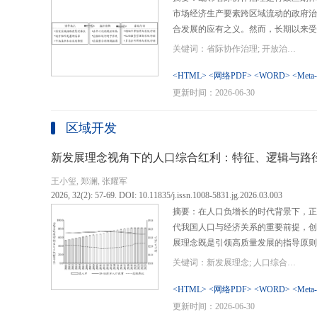
市场经济生产要素跨区域流动的政府治
合发展的应有之义。然而，长期以来受
行政区划界限，以及竞争性发展博弈中
关键词：省际协作治理; 开放治理; 行政区划; 统一大市场; 新发展格局
治理成了政府治理盲区或选择性自主行
内需、畅通经济循环、建设全国统一大
<HTML>
<网络PDF>
<WORD>
<Meta
理提供了新的机遇，借此探析其路径策
更新时间：2026-06-30
要议题。文章借鉴协作治理理论，结合
织—行动”毗邻省际协作治理分析框架
区域开发
城经济圈建设、支持贵州闯新路等多重
例，采用半结构化访谈法收集数据资料
新发展理念视角下的人口综合红利：特征、逻辑与路
理的路径策略。研究表明，毗邻省际协
王小玺, 郑澜, 张耀军
的利益相关主体以协作共识为基础和导
2026, 32(2): 57-69. DOI: 10.11835/j.issn.1008-5831.jg.2026.03.003
达成多向度的系统性治理行动过程。新
摘要：在人口负增长的时代背景下，正
策略首先是厘清国家战略政策要求、省
代我国人口与经济关系的重要前提，创
众期望，凝聚利益相关主体的协作治理
展理念既是引领高质量发展的指导原则
开放治理必须积极作为的必答题。其次
角。从内涵特征看，新时代的人口综合
规划，构建去中心化的组织结构总体布
关键词：新发展理念; 人口综合红利; 高质量发展; 人口政策; 中国式现代化
价值追求等方面对传统人口红利理论的
自组织组团协作开发的“先手棋”。最
位和发展进程，以人口数量、结构、素
<HTML>
<网络PDF>
<WORD>
<Meta
网络协同治理的比较优势和互补功能，
展理念为导向，通过政策措施的适应性
更新时间：2026-06-30
机制和生态共保联治，促进基础设施和