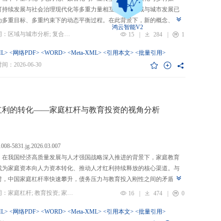
可持续发展与社会治理现代化等多重力量相互交织，区域与城市发展已
为多重目标、多重约束下的动态平衡过程。在此背景下，新的概念、新
鸿云智能V2
、新的范围不断涌现，形成了以“A视角下的B”“面向A的B”“基于A的B”
关键词：区域与城市分析; 复合概念; “C-P-I”框架; 指标体系
15
|
284
|
1
式表现的交叉性复合概念。这些概念往往不是对既有概念的简单叠加，
蕴含了新的目标要求、关系规范或作用范围，代表了对区域与城市复杂
L>
<网络PDF>
<WORD>
<Meta-XML>
<引用本文>
<批量引用>
的新认知。然而，目前学术界对于这类复杂概念的综合评价研究相对滞
：2026-06-30
概念界定不够系统明确，未能充分揭示限定条件引入后的内涵转变或缺
操作性；指标体系构建相对主观，缺乏统一设计原则与构建范式，未能
概念子维度间的多维交叉属性；指标选择上不够完备有效，未全面覆盖
内涵关键方面，也缺乏系统检验。对此，文章提出区域与城市研究的“C-
红利的转化——家庭杠杆与教育投资的视角分析
I”框架，从三个维度对复合概念的综合评价体系进行系统分析：首先，在概
准界定方面，注重交叉性，即准确揭示概念由A与B及其子维度交互生成
质；注重针对性，即锚定概念所服务的特定场景、问题与核心关系；注
.1008-5831.jg.2026.03.007
致性，即确保概念界定与测量操作的逻辑统一。其次，在指标体系科学
：在我国经济高质量发展与人才强国战略深入推进的背景下，家庭教育
上，采用多维交叉原则，深入交叉单元层面进行刻画；层级分解原则，
成为家庭资本向人力资本转化、推动人才红利持续释放的核心渠道。与
从目的层到场景层、要素层、观测层、指标层和说明层的系统结构；应
时，中国家庭杠杆率快速攀升，债务压力与教育投入刚性之间的矛盾日
然一体原则，实现理论理想与现实测量的统一。最后，在具体指标可信
显，二者的互动关系直接关系到人力资本积累效率、教育公平与家庭金
关键词：家庭杠杆; 教育投资; 家庭资本; 家庭债务结构; CHFS
16
|
474
|
0
上，强调完备性，全面覆盖概念内涵；强调复合性，体现概念的交叉交
定。现有研究多聚焦家庭杠杆对总体消费的影响，较少深入剖析其对教
征；强调有效性，通过严格检验保障指标质量和指标体系稳健。这一框
资的作用机制，且普遍忽视家庭经济、社会、文化资本的综合调节效应
L>
<网络PDF>
<WORD>
<Meta-XML>
<引用本文>
<批量引用>
仅提供了评价复杂概念的工具，更蕴含促进复杂概念发现与再生产的机