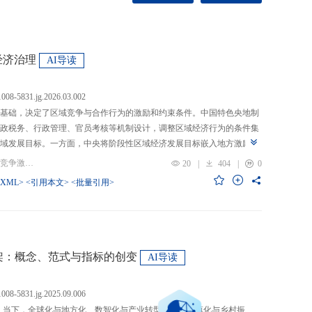
经济治理
AI导读
.1008-5831.jg.2026.03.002
基础，决定了区域竞争与合作行为的激励和约束条件。中国特色央地制
政税务、行政管理、官员考核等机制设计，调整区域经济行为的条件集
域发展目标。一方面，中央将阶段性区域经济发展目标嵌入地方激励机
的从“为增长而竞争”转向“为发展而竞争”，支出行为从“重建设、轻民
关键词：央地关系; 区域经济治理; 区域竞争激励; 跨区域合作
20
|
404
|
0
模式从“地方保护”转向“发挥比较优势”，以区域竞争激励和竞争策略优化
-XML>
<引用本文>
<批量引用>
央通过对口支援、一体化合作、主体功能区建设等制度安排，在保留区
，提高区域合作收益，形成优势互补、规模效益最大化、外部性内部化
域治理效率的统一。在区域经济格局深刻变革与国内发展目标转型升级
新挑战。未来区域经济治理研究应聚焦数字时代区域协调发展、因地制
场等重大现实问题，从新治理主体、新发展目标、新治理工具等维度深
”框架：概念、范式与指标的创变
AI导读
域经济治理理论体系，为新时代区域协调发展与区域高质量发展提供学
.1008-5831.jg.2025.09.006
：当下，全球化与地方化、数智化与产业转型、新型城镇化与乡村振