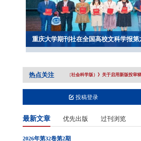
重庆大学期刊社在全国高校文科学报第
热点关注
《重庆大学学报（社会科学版）》关于启用新版投审稿
投稿登录
最新文章
优先出版
过刊浏览
2026年
第32卷
第2期