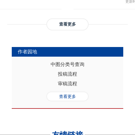
与多
部协调，为推动实现人口与经济高质
更新时间
返贫和城乡融合发展。这样的路径策
制，
（C
础是“人口”，关键是“综合”，核心在
供了系统性创新蓝本和行动方案，有
态、
育投
性的特征。从内在逻辑看，人口的总量规
效能和可持续性，亦能在省域开放治
提供
务风
是人口综合红利的重要组成部分，尽
协调发展。
查看更多
高会
实阻碍，但应立足于人口与经济的双
债样
转变机遇，充分发挥人口因素在助推
调节
的积极作用。在中国式现代化进程
弱，
充分挖掘和利用现有人口条件，也要
作者园地
赖。
育人口结构优化红利、人口素质提升
的家
制度的调整完善为路径，引导人口发
中图分类号查询
以及
的理念需求，积极回应人口发展的趋
投稿流程
讨论
过进一步完善生育养老政策、推进教
务压
口与经济高质量发展支撑中国式现代
审稿流程
致教
负债
查看更多
家庭
累能
参考
证检
决策