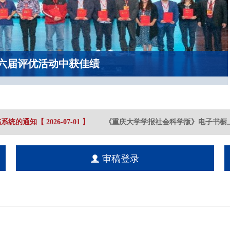
六届评优活动中获佳绩
系统的通知
【
2026-07
-01
】
《重庆大学学报社会科学版》电子书橱上
审稿登录