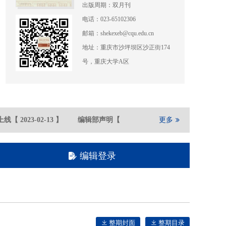
出版周期：双月刊
电话：023-65102306
邮箱：shekexeb@cqu.edu.cn
地址：重庆市沙坪坝区沙正街174
号，重庆大学A区
线
【
2023-02
-13
】
编辑部声明
【
2021-05
-21
】
更多
重庆大学期刊社
编辑登录
整期封面
整期目录