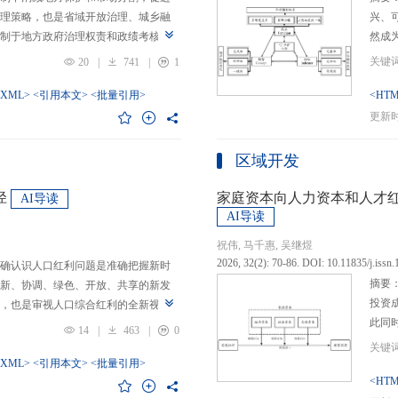
理策略，也是省域开放治理、城乡融
兴、
制于地方政府治理权责和政绩考核的
然成
日渐固化的地方利益，毗邻省际协作
的要求
20
|
741
|
1
为。新发展格局的提出及其坚持扩大
等形
市场的政策导向，为毗邻省际协作治
-XML>
<引用本文>
<批量引用>
而是
<HTM
略是构建新发展格局的内在要求和重
问题
更新时间
中国治理语境，整合性构建“共识—组
后：
，选取新时代西部大开发、成渝地区双
乏可
区域开发
政策机遇叠加的渝黔协作治理作为案
体现
，探析新发展格局下毗邻省际协作治
概念
径
家庭资本向人力资本和人才
AI导读
作治理是毗邻省（自治区、直辖市）
P-
AI导读
向，构建去中心化的协作组织制度，
念精
祝伟, 马千惠, 吴继煜
发展格局下毗邻省际协作治理的路径
的本
2026, 32(2): 70-86. DOI: 10.11835/j.issn
确认识人口红利问题是准确把握新时
际协作发展需要，以及市场主体和民
重一
摘要
新、协调、绿色、开放、共享的新发
共识，明确毗邻省际协作治理是省域
构建
投资
，也是审视人口综合红利的全新视
，统筹衔接国家战略政策与省域治理
建立
此同
红利理论是在发展基础、核心理念和
局，下好毗邻协作先行示范区创建、
然实
14
|
463
|
0
益凸
延伸和拓展，立足于我国新的历史方
后，激发横向平等协调、纵向垂直管理、
选择
融稳
质、分布等人口条件为基础，以新发
-XML>
<引用本文>
<批量引用>
牵住“牛鼻子”工程，着重优化开放协作
互特
育投
<HTM
调整从而培育、巩固和收获人口优
基本公共服务一体化，推动产业链整
架不