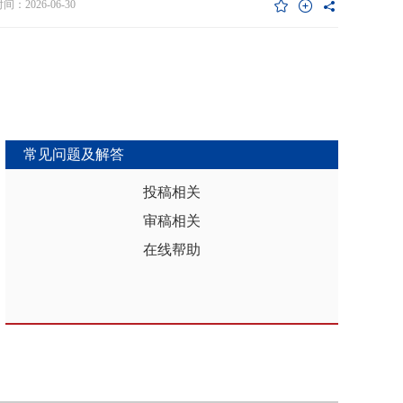
维度异质性特征。基于此，文章利用2017年和2019年中国家庭金融调查
：2026-06-30
能够推动区域分析从传统的、相对静态的、单一维度的模式，向更加动
HFS）数据构建混合截面样本，采用固定效应模型检验家庭杠杆对家庭教
整合、精准把握复杂性的新阶段迈进，为深化区域认知、服务区域实践
资的影响效应，为优化家庭财务决策、完善公共教育政策与防控家庭债
更有效的理论武器和方法论支撑。
险提供实证依据。实证结果表明：第一，从全样本层面看，家庭杠杆升
增加教育投资，这一结论在替换核心变量度量方式、剔除无子女与无负
本、采用区域杠杆均值作为工具变量处理内生性后依然稳健。第二，从
作用看，家庭杠杆对教育投资的正向作用会随着家庭资本的增加而削
表明资本充裕家庭可依靠自有资源满足教育需求，降低对债务融资的依
常见问题及解答
第三，异质性分析结果显示，债务多元化水平较低、主要依赖内源融资
庭、子女数量在三孩及以上、数字化水平较高的家庭、位于中西部地区
投稿相关
城镇的家庭在杠杆上升时更倾向于增加更多的教育投资。第四，进一步
审稿相关
后发现，家庭杠杆与教育投资之间存在倒“U”型的非线性关系，当家庭财
力较轻时，杠杆上升会促使家庭增加教育投入，但财务负担过重时则导
在线帮助
育支出削减，说明适度杠杆可缓解流动性约束并支撑教育投入，而过度
引发的财务压力会显著削减教育支出。基于实证研究结果，文章从引导
进行理性的教育投资规划、提升公共教育资源质量、增强家庭的资本积
力和多元化融资渠道以及构建精准化教育支持政策体系四个角度提出可
的政策优化建议。文章聚焦家庭资本向人力资本转化的路径，拓展并实
验了家庭杠杆影响教育投资的理论框架，凸显家庭杠杆背景下教育投资
的异质性，为理解家庭在经济压力下的教育投资决策提供新视角。