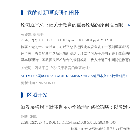
党的创新理论研究阐释
论习近平总书记关于教育的重要论述的原创性贡献
黄媛媛, 蒲清平
2026, 32(2): 1-13. DOI: 10.11835/j.issn.1008-5831.pj.2024.12.011
摘要：党的十八大以来，习近平总书记围绕教育发表了一系列重要讲话
述了关于教育的新理念新思想新观点，形成了习近平总书记关于教育的
基本原理与中国教育实践相结合的最新成果，极大推进了中国特色教育
现代化、建设教育强国提供了强大思想武器和行动指南，作出了重大原
关键词：习近平总书记; 关于教育的重要论述; 教育强国; 《论教育》; 教育新质生产力; 教育人工智能
在：第一，从价值论角度明确了教育在党和国家事业发展全局中的战略
<HTML>
<网络PDF>
<WORD>
<Meta-XML>
<引用本文>
<批量引用>
值、社会价值、创新价值等五个方面创新性回答了新时代“为什么办教育
更新时间：2026-06-30
予了新时代教育发展的多重内涵，深刻揭示其根本性质、根本保证、根
回答了新时代“办什么样的教育”的根本问题；第三，从方法论角度立足
区域开发
育改革创新的总体思路和战略部署，涵盖教育地位的确立、教育道路的
划以及教育主体的培育，创新性回答了新时代“怎么办教育”的实践问
新发展格局下毗邻省际协作治理的路径策略：以渝黔
赵映, 张鹏
2026, 32(2): 27-41. DOI: 10.11835/j.issn.1008-5831.jg.2024.04.003
摘要：毗邻省际协作治理是行政区划体