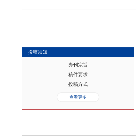
势，推动人口与经济系统内部均衡和外
合联动升级、毗邻区域协作防止规模性
量发展提供坚实的人口基础和支撑，其基
略为新发展格局下毗邻省际协作治理提
“红利”，具有系统性、阶段性、统一
助于提高行政区划体制下省际协作治理
模、年龄结构、综合素质、空间分布等
理中促进全国统一大市场建设和区域
管当前依然存在人口综合红利释放的现
向互动关系，利用人口现有优势和人口
创新、协调、绿色、开放和共享发展中
中，既要立足当下人口负增长的现实，
投稿须知
放眼未来人口发展趋势，积极挖掘、培
红利和人口合理分布红利，以相关政策
办刊宗旨
展符合创新、协调、绿色、开放、共享
稿件要求
势性特征和高质量发展的目标任务，通
育强国建设、优化城镇格局体系，以人
投稿方式
化。
查看更多