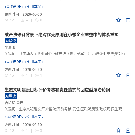
<网络PDF>
<引用本文>
更新时间：
2026-06-30
12
|
4
|
0
破产法修订背景下绝对优先原则在小微企业重整中的体系重塑
AI导读
李燕,胡月
关键词：
《中华人民共和国企业破产法（修订草案）》;小微企业重整;绝对优先原则;股东权益保留;预期可支配收入标准
<网络PDF>
<引用本文>
更新时间：
2026-06-30
15
|
1
|
1
生态文明建设目标评价考核和责任追究的回应型法治论纲
AI导读
唐绍均,黄东
关键词：
生态文明建设;回应型法;评价考核;责任追究;发展观;政绩观;民生观
<网络PDF>
<引用本文>
更新时间：
2026-06-30
16
|
1
|
3