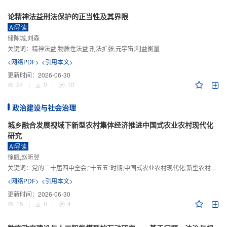
论精神法益刑法保护的正当性及其界限
AI导读
储陈城,刘森
关键词：
精神法益;物质性法益;刑法扩张;元宇宙;利益衡量
<网络PDF>
<引用本文>
更新时间：
2026-06-30
24
|
0
|
10
政治建设与社会治理
城乡融合发展视域下新型农村集体经济推进中国式农业农村现代化
研究
AI导读
徐鲲,赵昕翌
关键词：
党的二十届四中全会;“十五五”时期;中国式农业农村现代化;新型农村集体经济;城乡融合发展;新质生产力
<网络PDF>
<引用本文>
更新时间：
2026-06-30
15
|
0
|
4