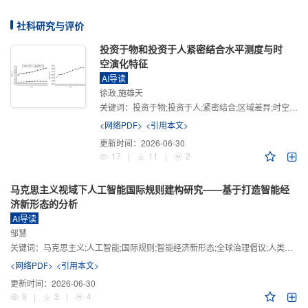
社科研究与评价
投资于物和投资于人紧密结合水平测度与时
空演化特征
AI导读
徐政,施雄天
关键词：
投资于物;投资于人;紧密结合;区域差异;时空演化
<网络PDF>
<引用本文>
更新时间：
2026-06-30
17
|
11
|
2
马克思主义视域下人工智能国际规则建构研究——基于打造智能经
济新形态的分析
AI导读
邹慧
关键词：
马克思主义;人工智能;国际规则;智能经济新形态;全球治理倡议;人类命运共同体
<网络PDF>
<引用本文>
更新时间：
2026-06-30
9
|
3
|
4