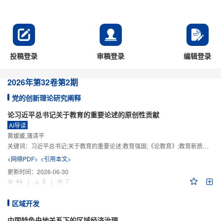
投稿登录
审稿登录
编辑登录
2026年
第32卷
第2期
党的创新理论研究阐释
论习近平总书记关于教育的重要论述的原创性贡献
AI导读
黄媛媛,蒲清平
关键词：
习近平总书记;关于教育的重要论述;教育强国;《论教育》;教育新质生产力;教育人工智能
<网络PDF>
<引用本文>
更新时间：
2026-06-30
44
|
5
|
7
区域开发
中国特色央地关系下的区域经济治理