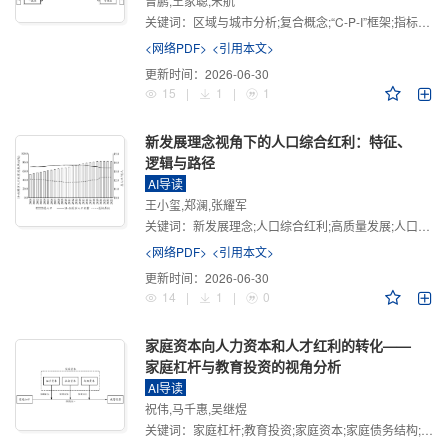
曾鹏,王家聪,宋航
关键词：
区域与城市分析;复合概念;“C-P-I”框架;指标体系
<网络PDF>
<引用本文>
更新时间：
2026-06-30
15
|
1
|
1
新发展理念视角下的人口综合红利：特征、
逻辑与路径
AI导读
王小玺,郑澜,张耀军
关键词：
新发展理念;人口综合红利;高质量发展;人口政策;中国式现代化
<网络PDF>
<引用本文>
更新时间：
2026-06-30
14
|
1
|
0
家庭资本向人力资本和人才红利的转化——
家庭杠杆与教育投资的视角分析
AI导读
祝伟,马千惠,吴继煜
关键词：
家庭杠杆;教育投资;家庭资本;家庭债务结构;CHFS