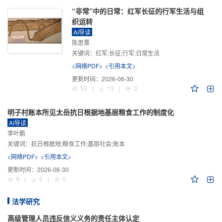
“非常”中的日常：红军长征的行军生活与组
织运转
AI导读
陈思覃
关键词：
红军;长征;行军;日常生活
<网络PDF>
<引用本文>
更新时间：
2026-06-30
53
|
13
|
0
明子村账本所见太岳抗日根据地基层粮食工作的制度化
AI导读
李叶鹏
关键词：
抗日根据地;粮食工作;基层社会;账本
<网络PDF>
<引用本文>
更新时间：
2026-06-30
9
|
5
|
0
法学研究
高级管理人员违反信义义务的责任主体认定