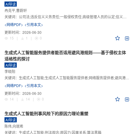
AI导读
冉克平,曹蔚轩
关键词：
公司法;违反信义义务责任;一般侵权责任;高级管理人员的认定;信义义务
<网络PDF>
<引用本文>
更新时间：
2026-06-30
15
|
1
|
0
生成式人工智能服务提供者能否适用避风港规则——基于侵权主体
适格性的探讨
AI导读
李晓阳
关键词：
生成式人工智能;生成式人工智能服务提供者;网络服务提供者;避风港规则;版权责任
<网络PDF>
<引用本文>
更新时间：
2026-06-30
14
|
14
|
0
生成式人工智能刑事风险下的原因力理论重塑
AI导读
陈伟,向珉希
关键词：
生成式人工智能;刑法观念;原因力;因果关系;算法黑箱