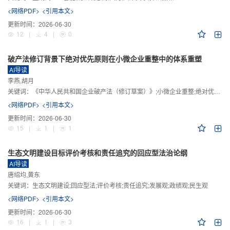
<网络PDF>
<引用本文>
更新时间：
2026-06-30
12
|
4
|
0
破产法修订背景下绝对优先原则在小微企业重整中的体系重塑
AI导读
李燕,胡月
关键词：
《中华人民共和国企业破产法（修订草案）》;小微企业重整;绝对优先原则;股东权益保留;预期可支配收入标准
<网络PDF>
<引用本文>
更新时间：
2026-06-30
15
|
1
|
1
生态文明建设目标评价考核和责任追究的回应型法治论纲
AI导读
唐绍均,黄东
关键词：
生态文明建设;回应型法;评价考核;责任追究;发展观;政绩观;民生观
<网络PDF>
<引用本文>
更新时间：
2026-06-30
16
|
1
|
3