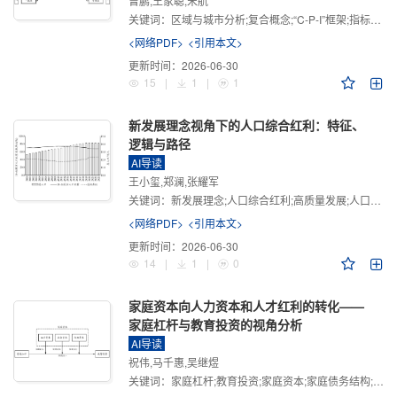
曾鹏,王家聪,宋航
关键词：
区域与城市分析;复合概念;“C-P-I”框架;指标体系
<网络PDF>
<引用本文>
更新时间：
2026-06-30
15
|
1
|
1
新发展理念视角下的人口综合红利：特征、
逻辑与路径
AI导读
王小玺,郑澜,张耀军
关键词：
新发展理念;人口综合红利;高质量发展;人口政策;中国式现代化
<网络PDF>
<引用本文>
更新时间：
2026-06-30
14
|
1
|
0
家庭资本向人力资本和人才红利的转化——
家庭杠杆与教育投资的视角分析
AI导读
祝伟,马千惠,吴继煜
关键词：
家庭杠杆;教育投资;家庭资本;家庭债务结构;CHFS