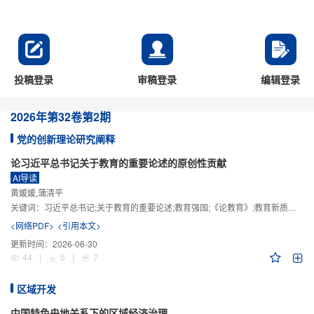
投稿登录
审稿登录
编辑登录
2026年
第32卷
第2期
党的创新理论研究阐释
论习近平总书记关于教育的重要论述的原创性贡献
AI导读
黄媛媛,蒲清平
关键词：
习近平总书记;关于教育的重要论述;教育强国;《论教育》;教育新质生产力;教育人工智能
<网络PDF>
<引用本文>
更新时间：
2026-06-30
44
|
5
|
7
区域开发
中国特色央地关系下的区域经济治理