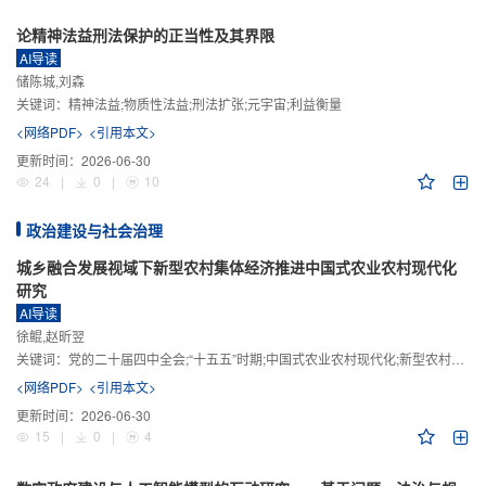
论精神法益刑法保护的正当性及其界限
AI导读
储陈城,刘森
关键词：
精神法益;物质性法益;刑法扩张;元宇宙;利益衡量
<网络PDF>
<引用本文>
更新时间：
2026-06-30
24
|
0
|
10
政治建设与社会治理
城乡融合发展视域下新型农村集体经济推进中国式农业农村现代化
研究
AI导读
徐鲲,赵昕翌
关键词：
党的二十届四中全会;“十五五”时期;中国式农业农村现代化;新型农村集体经济;城乡融合发展;新质生产力
<网络PDF>
<引用本文>
更新时间：
2026-06-30
15
|
0
|
4