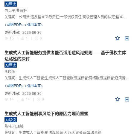
AI导读
冉克平,曹蔚轩
关键词：
公司法;违反信义义务责任;一般侵权责任;高级管理人员的认定;信义义务
<网络PDF>
<引用本文>
更新时间：
2026-06-30
15
|
1
|
0
生成式人工智能服务提供者能否适用避风港规则——基于侵权主体
适格性的探讨
AI导读
李晓阳
关键词：
生成式人工智能;生成式人工智能服务提供者;网络服务提供者;避风港规则;版权责任
<网络PDF>
<引用本文>
更新时间：
2026-06-30
14
|
14
|
0
生成式人工智能刑事风险下的原因力理论重塑
AI导读
陈伟,向珉希
关键词：
生成式人工智能;刑法观念;原因力;因果关系;算法黑箱