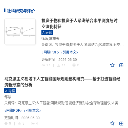
社科研究与评价
投资于物和投资于人紧密结合水平测度与时
空演化特征
AI导读
徐政,施雄天
关键词：
投资于物;投资于人;紧密结合;区域差异;时空演化
<网络PDF>
<引用本文>
更新时间：
2026-06-30
17
|
11
|
2
马克思主义视域下人工智能国际规则建构研究——基于打造智能经
济新形态的分析
AI导读
邹慧
关键词：
马克思主义;人工智能;国际规则;智能经济新形态;全球治理倡议;人类命运共同体
<网络PDF>
<引用本文>
更新时间：
2026-06-30
9
|
3
|
4