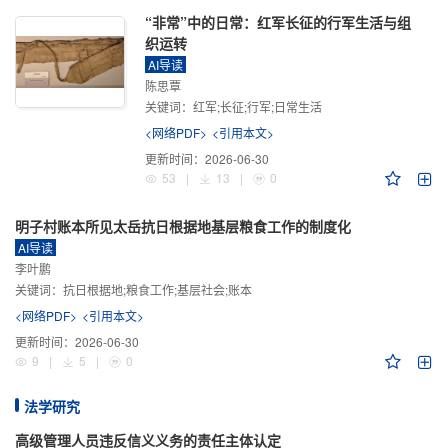
“非常”中的日常：红军长征的行军生活与组
织运转
AI导读
陈思覃
关键词：
红军;长征;行军;日常生活
<网络PDF>
<引用本文>
更新时间：
2026-06-30
53
|
13
|
0
明子村账本所见太岳抗日根据地基层粮食工作的制度化
AI导读
李叶鹏
关键词：
抗日根据地;粮食工作;基层社会;账本
<网络PDF>
<引用本文>
更新时间：
2026-06-30
9
|
5
|
0
法学研究
高级管理人员违反信义义务的责任主体认定