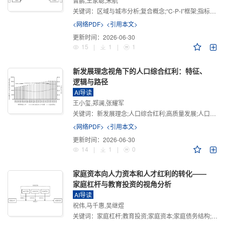
曾鹏,王家聪,宋航
关键词：
区域与城市分析;复合概念;“C-P-I”框架;指标体系
<网络PDF>
<引用本文>
更新时间：
2026-06-30
15
|
1
|
1
新发展理念视角下的人口综合红利：特征、
逻辑与路径
AI导读
王小玺,郑澜,张耀军
关键词：
新发展理念;人口综合红利;高质量发展;人口政策;中国式现代化
<网络PDF>
<引用本文>
更新时间：
2026-06-30
14
|
1
|
0
家庭资本向人力资本和人才红利的转化——
家庭杠杆与教育投资的视角分析
AI导读
祝伟,马千惠,吴继煜
关键词：
家庭杠杆;教育投资;家庭资本;家庭债务结构;CHFS