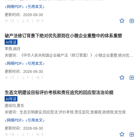
<网络PDF>
<引用本文>
更新时间：
2026-06-30
12
|
4
|
0
破产法修订背景下绝对优先原则在小微企业重整中的体系重塑
AI导读
李燕,胡月
关键词：
《中华人民共和国企业破产法（修订草案）》;小微企业重整;绝对优先原则;股东权益保留;预期可支配收入标准
<网络PDF>
<引用本文>
更新时间：
2026-06-30
15
|
1
|
1
生态文明建设目标评价考核和责任追究的回应型法治论纲
AI导读
唐绍均,黄东
关键词：
生态文明建设;回应型法;评价考核;责任追究;发展观;政绩观;民生观
<网络PDF>
<引用本文>
更新时间：
2026-06-30
16
|
1
|
3