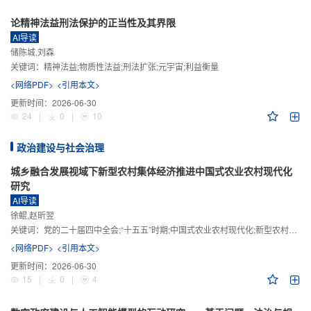
论精神法益刑法保护的正当性及其界限
AI导读
储陈城,刘森
关键词：
精神法益;物质性法益;刑法扩张;元宇宙;利益衡量
<网络PDF>
<引用本文>
更新时间：
2026-06-30
24
|
0
|
10
政治建设与社会治理
城乡融合发展视域下新型农村集体经济推进中国式农业农村现代化
研究
AI导读
徐鲲,赵昕翌
关键词：
党的二十届四中全会;“十五五”时期;中国式农业农村现代化;新型农村集体经济;城乡融合发展;新质生产力
<网络PDF>
<引用本文>
更新时间：
2026-06-30
15
|
0
|
4