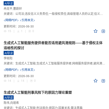
AI导读
冉克平,曹蔚轩
关键词：
公司法;违反信义义务责任;一般侵权责任;高级管理人员的认定;信义义务
<网络PDF>
<引用本文>
更新时间：
2026-06-30
15
|
1
|
0
生成式人工智能服务提供者能否适用避风港规则——基于侵权主体
适格性的探讨
AI导读
李晓阳
关键词：
生成式人工智能;生成式人工智能服务提供者;网络服务提供者;避风港规则;版权责任
<网络PDF>
<引用本文>
更新时间：
2026-06-30
14
|
14
|
0
生成式人工智能刑事风险下的原因力理论重塑
AI导读
陈伟,向珉希
关键词：
生成式人工智能;刑法观念;原因力;因果关系;算法黑箱