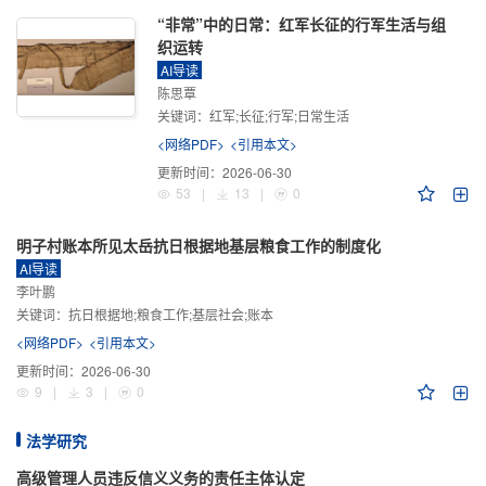
“非常”中的日常：红军长征的行军生活与组
织运转
AI导读
陈思覃
关键词：
红军;长征;行军;日常生活
<网络PDF>
<引用本文>
更新时间：
2026-06-30
53
|
13
|
0
明子村账本所见太岳抗日根据地基层粮食工作的制度化
AI导读
李叶鹏
关键词：
抗日根据地;粮食工作;基层社会;账本
<网络PDF>
<引用本文>
更新时间：
2026-06-30
9
|
3
|
0
法学研究
高级管理人员违反信义义务的责任主体认定