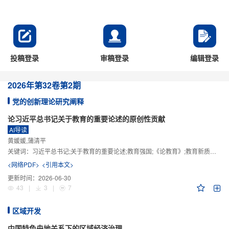
投稿登录
审稿登录
编辑登录
2026年
第32卷
第2期
党的创新理论研究阐释
论习近平总书记关于教育的重要论述的原创性贡献
AI导读
黄媛媛,蒲清平
关键词：
习近平总书记;关于教育的重要论述;教育强国;《论教育》;教育新质生产力;教育人工智能
<网络PDF>
<引用本文>
更新时间：
2026-06-30
43
|
3
|
7
区域开发
中国特色央地关系下的区域经济治理