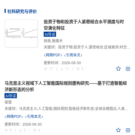
社科研究与评价
投资于物和投资于人紧密结合水平测度与时
空演化特征
AI导读
徐政,施雄天
关键词：
投资于物;投资于人;紧密结合;区域差异;时空演化
<网络PDF>
<引用本文>
更新时间：
2026-06-30
17
|
11
|
2
马克思主义视域下人工智能国际规则建构研究——基于打造智能经
济新形态的分析
AI导读
邹慧
关键词：
马克思主义;人工智能;国际规则;智能经济新形态;全球治理倡议;人类命运共同体
<网络PDF>
<引用本文>
更新时间：
2026-06-30
9
|
3
|
4