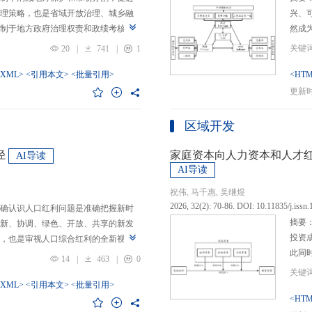
理策略，也是省域开放治理、城乡融
兴、
制于地方政府治理权责和政绩考核的
然成
日渐固化的地方利益，毗邻省际协作
的要求
20
|
741
|
1
为。新发展格局的提出及其坚持扩大
等形
市场的政策导向，为毗邻省际协作治
-XML>
<引用本文>
<批量引用>
而是
<HTM
略是构建新发展格局的内在要求和重
问题
更新时间
中国治理语境，整合性构建“共识—组
后：
，选取新时代西部大开发、成渝地区双
乏可
区域开发
政策机遇叠加的渝黔协作治理作为案
体现
，探析新发展格局下毗邻省际协作治
概念
径
家庭资本向人力资本和人才
AI导读
作治理是毗邻省（自治区、直辖市）
P-
AI导读
向，构建去中心化的协作组织制度，
念精
祝伟, 马千惠, 吴继煜
发展格局下毗邻省际协作治理的路径
的本
2026, 32(2): 70-86. DOI: 10.11835/j.issn
确认识人口红利问题是准确把握新时
际协作发展需要，以及市场主体和民
重一
摘要
新、协调、绿色、开放、共享的新发
共识，明确毗邻省际协作治理是省域
构建
投资
，也是审视人口综合红利的全新视
，统筹衔接国家战略政策与省域治理
建立
此同
红利理论是在发展基础、核心理念和
局，下好毗邻协作先行示范区创建、
然实
14
|
463
|
0
益凸
延伸和拓展，立足于我国新的历史方
后，激发横向平等协调、纵向垂直管理、
选择
融稳
质、分布等人口条件为基础，以新发
-XML>
<引用本文>
<批量引用>
牵住“牛鼻子”工程，着重优化开放协作
互特
育投
<HTM
调整从而培育、巩固和收获人口优
基本公共服务一体化，推动产业链整
架不