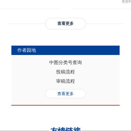
与多
部协调，为推动实现人口与经济高质
更新时间
返贫和城乡融合发展。这样的路径策
制，
（C
础是“人口”，关键是“综合”，核心在
供了系统性创新蓝本和行动方案，有
态、
育投
性的特征。从内在逻辑看，人口的总量规
效能和可持续性，亦能在省域开放治
提供
务风
是人口综合红利的重要组成部分，尽
协调发展。
查看更多
高会
实阻碍，但应立足于人口与经济的双
债样
转变机遇，充分发挥人口因素在助推
调节
的积极作用。在中国式现代化进程
弱，
充分挖掘和利用现有人口条件，也要
作者园地
赖。
育人口结构优化红利、人口素质提升
的家
制度的调整完善为路径，引导人口发
中图分类号查询
以及
的理念需求，积极回应人口发展的趋
投稿流程
讨论
过进一步完善生育养老政策、推进教
务压
口与经济高质量发展支撑中国式现代
审稿流程
致教
负债
查看更多
家庭
累能
参考
证检
决策