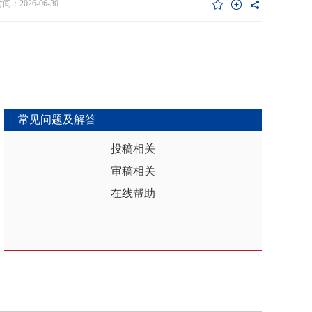
维度异质性特征。基于此，文章利用2017年和2019年中国家庭金融调查
：2026-06-30
能够推动区域分析从传统的、相对静态的、单一维度的模式，向更加动
HFS）数据构建混合截面样本，采用固定效应模型检验家庭杠杆对家庭教
整合、精准把握复杂性的新阶段迈进，为深化区域认知、服务区域实践
资的影响效应，为优化家庭财务决策、完善公共教育政策与防控家庭债
更有效的理论武器和方法论支撑。
险提供实证依据。实证结果表明：第一，从全样本层面看，家庭杠杆升
增加教育投资，这一结论在替换核心变量度量方式、剔除无子女与无负
本、采用区域杠杆均值作为工具变量处理内生性后依然稳健。第二，从
作用看，家庭杠杆对教育投资的正向作用会随着家庭资本的增加而削
表明资本充裕家庭可依靠自有资源满足教育需求，降低对债务融资的依
常见问题及解答
第三，异质性分析结果显示，债务多元化水平较低、主要依赖内源融资
庭、子女数量在三孩及以上、数字化水平较高的家庭、位于中西部地区
投稿相关
城镇的家庭在杠杆上升时更倾向于增加更多的教育投资。第四，进一步
审稿相关
后发现，家庭杠杆与教育投资之间存在倒“U”型的非线性关系，当家庭财
力较轻时，杠杆上升会促使家庭增加教育投入，但财务负担过重时则导
在线帮助
育支出削减，说明适度杠杆可缓解流动性约束并支撑教育投入，而过度
引发的财务压力会显著削减教育支出。基于实证研究结果，文章从引导
进行理性的教育投资规划、提升公共教育资源质量、增强家庭的资本积
力和多元化融资渠道以及构建精准化教育支持政策体系四个角度提出可
的政策优化建议。文章聚焦家庭资本向人力资本转化的路径，拓展并实
验了家庭杠杆影响教育投资的理论框架，凸显家庭杠杆背景下教育投资
的异质性，为理解家庭在经济压力下的教育投资决策提供新视角。