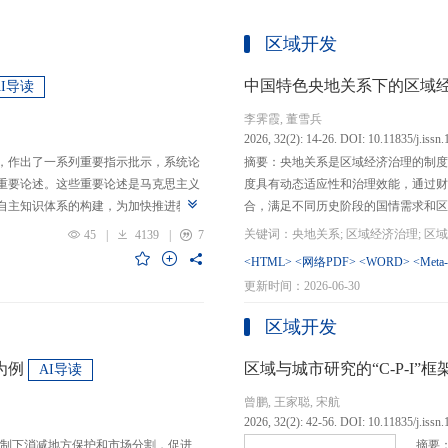
区域开发
中国特色央地关系下的区域
AI导读
李霁霞, 董雪兵
2026, 32(2): 14-26. DOI: 10.11835/j.issn
，作出了一系列重要指示批示，系统论
摘要：央地关系是区域经济治理的制度
重要论述。这些重要论述是马克思主义
度具有动态适应性和治理效能，通过财
自主知识体系的构建，为加快推进教育
合，满足不同历史阶段的国情需求和区
创性贡献。这些原创性贡献主要体现
制，引导区域竞争策略转变，包括竞争标
45
|
4139
|
7
定位，从政治价值、经济价值、文化价
生”转向“基本公共服务均等化”，发展
<HTML>
<网络PDF>
<WORD>
<Meta
”的战略问题；第二，从认识论角度赋
提升区域经济治理效率。另一方面，中
更新时间：2026-06-30
本任务、时代使命、最终目的，创新性
域竞争激励的同时，降低区域合作成本
基本国情遵循教育规律，提出了深化教
等跨区域合作模式，实现国家治理和区
区域开发
选择、教育动力的激发、教育路径的规
的背景下，区域经济治理面临新形势与
题。
宜发展新质生产力、构建全国统一大市
为例
区域与城市研究的“C-P-I
AI导读
化探索，进一步丰富和完善中国特色区
曾鹏, 王家聪, 宋航
理支撑。
2026, 32(2): 42-56. DOI: 10.11835/j.issn
制下消减地方保护和市场分割，促进
摘要