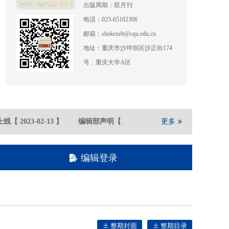
出版周期：双月刊
电话：023-65102306
邮箱：shekexeb@cqu.edu.cn
地址：重庆市沙坪坝区沙正街174
号，重庆大学A区
线
【
2023-02
-13
】
编辑部声明
【
2021-05
-21
】
更多
重庆大学期刊社
编辑登录
整期封面
整期目录