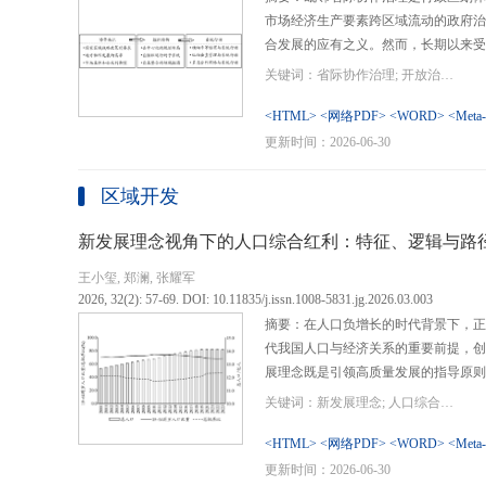
市场经济生产要素跨区域流动的政府治
合发展的应有之义。然而，长期以来受
行政区划界限，以及竞争性发展博弈中
关键词：省际协作治理; 开放治理; 行政区划; 统一大市场; 新发展格局
治理成了政府治理盲区或选择性自主行
内需、畅通经济循环、建设全国统一大
<HTML>
<网络PDF>
<WORD>
<Meta
理提供了新的机遇，借此探析其路径策
更新时间：2026-06-30
要议题。文章借鉴协作治理理论，结合
织—行动”毗邻省际协作治理分析框架
区域开发
城经济圈建设、支持贵州闯新路等多重
例，采用半结构化访谈法收集数据资料
新发展理念视角下的人口综合红利：特征、逻辑与路
理的路径策略。研究表明，毗邻省际协
王小玺, 郑澜, 张耀军
的利益相关主体以协作共识为基础和导
2026, 32(2): 57-69. DOI: 10.11835/j.issn.1008-5831.jg.2026.03.003
达成多向度的系统性治理行动过程。新
摘要：在人口负增长的时代背景下，正
策略首先是厘清国家战略政策要求、省
代我国人口与经济关系的重要前提，创
众期望，凝聚利益相关主体的协作治理
展理念既是引领高质量发展的指导原则
开放治理必须积极作为的必答题。其次
角。从内涵特征看，新时代的人口综合
规划，构建去中心化的组织结构总体布
关键词：新发展理念; 人口综合红利; 高质量发展; 人口政策; 中国式现代化
价值追求等方面对传统人口红利理论的
自组织组团协作开发的“先手棋”。最
位和发展进程，以人口数量、结构、素
<HTML>
<网络PDF>
<WORD>
<Meta
网络协同治理的比较优势和互补功能，
展理念为导向，通过政策措施的适应性
更新时间：2026-06-30
机制和生态共保联治，促进基础设施和