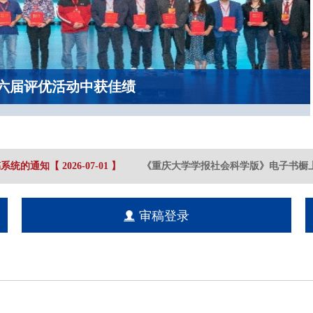
六届评优活动中获佳绩
系统的通知
【
2026-07
-01
】
《重庆大学学报社会科学版》电子书橱上
审稿登录