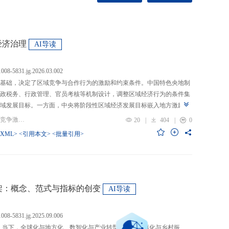
经济治理
AI导读
.1008-5831.jg.2026.03.002
基础，决定了区域竞争与合作行为的激励和约束条件。中国特色央地制
政税务、行政管理、官员考核等机制设计，调整区域经济行为的条件集
域发展目标。一方面，中央将阶段性区域经济发展目标嵌入地方激励机
的从“为增长而竞争”转向“为发展而竞争”，支出行为从“重建设、轻民
关键词：央地关系; 区域经济治理; 区域竞争激励; 跨区域合作
20
|
404
|
0
模式从“地方保护”转向“发挥比较优势”，以区域竞争激励和竞争策略优化
-XML>
<引用本文>
<批量引用>
央通过对口支援、一体化合作、主体功能区建设等制度安排，在保留区
，提高区域合作收益，形成优势互补、规模效益最大化、外部性内部化
域治理效率的统一。在区域经济格局深刻变革与国内发展目标转型升级
新挑战。未来区域经济治理研究应聚焦数字时代区域协调发展、因地制
场等重大现实问题，从新治理主体、新发展目标、新治理工具等维度深
”框架：概念、范式与指标的创变
AI导读
域经济治理理论体系，为新时代区域协调发展与区域高质量发展提供学
.1008-5831.jg.2025.09.006
：当下，全球化与地方化、数智化与产业转型、新型城镇化与乡村振