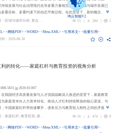
可持续发展与社会治理现代化等多重力量相互交织，区域与城市发展已
为多重目标、多重约束下的动态平衡过程。在此背景下，新的概念、新
鸿云智能V2
、新的范围不断涌现，形成了以“A视角下的B”“面向A的B”“基于A的B”
关键词：区域与城市分析; 复合概念; “C-P-I”框架; 指标体系
15
|
284
|
1
式表现的交叉性复合概念。这些概念往往不是对既有概念的简单叠加，
蕴含了新的目标要求、关系规范或作用范围，代表了对区域与城市复杂
L>
<网络PDF>
<WORD>
<Meta-XML>
<引用本文>
<批量引用>
的新认知。然而，目前学术界对于这类复杂概念的综合评价研究相对滞
：2026-06-30
概念界定不够系统明确，未能充分揭示限定条件引入后的内涵转变或缺
操作性；指标体系构建相对主观，缺乏统一设计原则与构建范式，未能
概念子维度间的多维交叉属性；指标选择上不够完备有效，未全面覆盖
内涵关键方面，也缺乏系统检验。对此，文章提出区域与城市研究的“C-
红利的转化——家庭杠杆与教育投资的视角分析
I”框架，从三个维度对复合概念的综合评价体系进行系统分析：首先，在概
准界定方面，注重交叉性，即准确揭示概念由A与B及其子维度交互生成
质；注重针对性，即锚定概念所服务的特定场景、问题与核心关系；注
.1008-5831.jg.2026.03.007
致性，即确保概念界定与测量操作的逻辑统一。其次，在指标体系科学
：在我国经济高质量发展与人才强国战略深入推进的背景下，家庭教育
上，采用多维交叉原则，深入交叉单元层面进行刻画；层级分解原则，
成为家庭资本向人力资本转化、推动人才红利持续释放的核心渠道。与
从目的层到场景层、要素层、观测层、指标层和说明层的系统结构；应
时，中国家庭杠杆率快速攀升，债务压力与教育投入刚性之间的矛盾日
然一体原则，实现理论理想与现实测量的统一。最后，在具体指标可信
显，二者的互动关系直接关系到人力资本积累效率、教育公平与家庭金
关键词：家庭杠杆; 教育投资; 家庭资本; 家庭债务结构; CHFS
16
|
474
|
0
上，强调完备性，全面覆盖概念内涵；强调复合性，体现概念的交叉交
定。现有研究多聚焦家庭杠杆对总体消费的影响，较少深入剖析其对教
征；强调有效性，通过严格检验保障指标质量和指标体系稳健。这一框
资的作用机制，且普遍忽视家庭经济、社会、文化资本的综合调节效应
L>
<网络PDF>
<WORD>
<Meta-XML>
<引用本文>
<批量引用>
仅提供了评价复杂概念的工具，更蕴含促进复杂概念发现与再生产的机