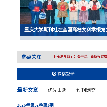
重庆大学期刊社在全国高校文科学报第
热点关注
《重庆大学学报（社会科学版）》关于启用新版投审稿
投稿登录
最新文章
优先出版
过刊浏览
2026年
第32卷
第2期