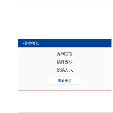
势，推动人口与经济系统内部均衡和外
合联动升级、毗邻区域协作防止规模性
量发展提供坚实的人口基础和支撑，其基
略为新发展格局下毗邻省际协作治理提
“红利”，具有系统性、阶段性、统一
助于提高行政区划体制下省际协作治理
模、年龄结构、综合素质、空间分布等
理中促进全国统一大市场建设和区域
管当前依然存在人口综合红利释放的现
向互动关系，利用人口现有优势和人口
创新、协调、绿色、开放和共享发展中
中，既要立足当下人口负增长的现实，
投稿须知
放眼未来人口发展趋势，积极挖掘、培
红利和人口合理分布红利，以相关政策
办刊宗旨
展符合创新、协调、绿色、开放、共享
稿件要求
势性特征和高质量发展的目标任务，通
育强国建设、优化城镇格局体系，以人
投稿方式
化。
查看更多