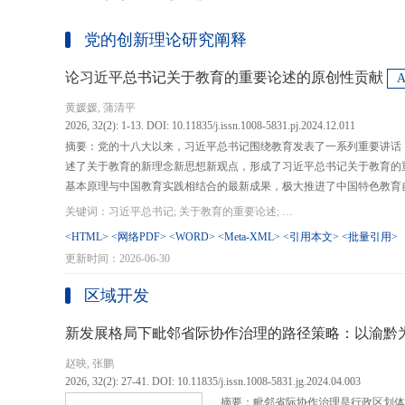
党的创新理论研究阐释
论习近平总书记关于教育的重要论述的原创性贡献
黄媛媛, 蒲清平
2026, 32(2): 1-13. DOI: 10.11835/j.issn.1008-5831.pj.2024.12.011
摘要：党的十八大以来，习近平总书记围绕教育发表了一系列重要讲话
述了关于教育的新理念新思想新观点，形成了习近平总书记关于教育的
基本原理与中国教育实践相结合的最新成果，极大推进了中国特色教育
现代化、建设教育强国提供了强大思想武器和行动指南，作出了重大原
关键词：习近平总书记; 关于教育的重要论述; 教育强国; 《论教育》; 教育新质生产力; 教育人工智能
在：第一，从价值论角度明确了教育在党和国家事业发展全局中的战略
<HTML>
<网络PDF>
<WORD>
<Meta-XML>
<引用本文>
<批量引用>
值、社会价值、创新价值等五个方面创新性回答了新时代“为什么办教育
更新时间：2026-06-30
予了新时代教育发展的多重内涵，深刻揭示其根本性质、根本保证、根
回答了新时代“办什么样的教育”的根本问题；第三，从方法论角度立足
区域开发
育改革创新的总体思路和战略部署，涵盖教育地位的确立、教育道路的
划以及教育主体的培育，创新性回答了新时代“怎么办教育”的实践问
新发展格局下毗邻省际协作治理的路径策略：以渝黔
赵映, 张鹏
2026, 32(2): 27-41. DOI: 10.11835/j.issn.1008-5831.jg.2024.04.003
摘要：毗邻省际协作治理是行政区划体