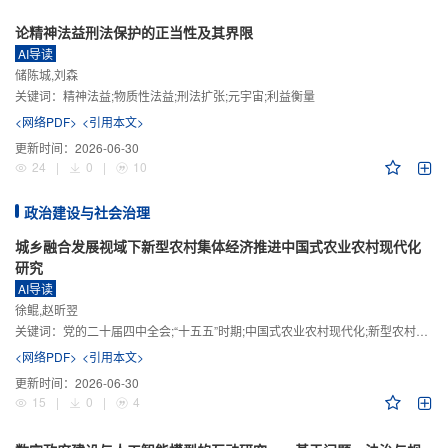
论精神法益刑法保护的正当性及其界限
AI导读
储陈城,刘森
关键词：
精神法益;物质性法益;刑法扩张;元宇宙;利益衡量
<网络PDF>
<引用本文>
更新时间：
2026-06-30
24
|
0
|
10
政治建设与社会治理
城乡融合发展视域下新型农村集体经济推进中国式农业农村现代化
研究
AI导读
徐鲲,赵昕翌
关键词：
党的二十届四中全会;“十五五”时期;中国式农业农村现代化;新型农村集体经济;城乡融合发展;新质生产力
<网络PDF>
<引用本文>
更新时间：
2026-06-30
15
|
0
|
4