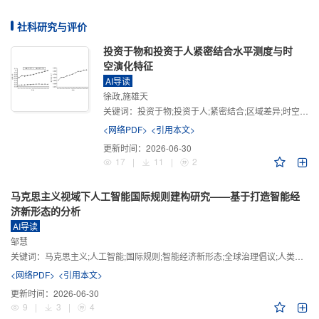
社科研究与评价
投资于物和投资于人紧密结合水平测度与时
空演化特征
AI导读
徐政,施雄天
关键词：
投资于物;投资于人;紧密结合;区域差异;时空演化
<网络PDF>
<引用本文>
更新时间：
2026-06-30
17
|
11
|
2
马克思主义视域下人工智能国际规则建构研究——基于打造智能经
济新形态的分析
AI导读
邹慧
关键词：
马克思主义;人工智能;国际规则;智能经济新形态;全球治理倡议;人类命运共同体
<网络PDF>
<引用本文>
更新时间：
2026-06-30
9
|
3
|
4