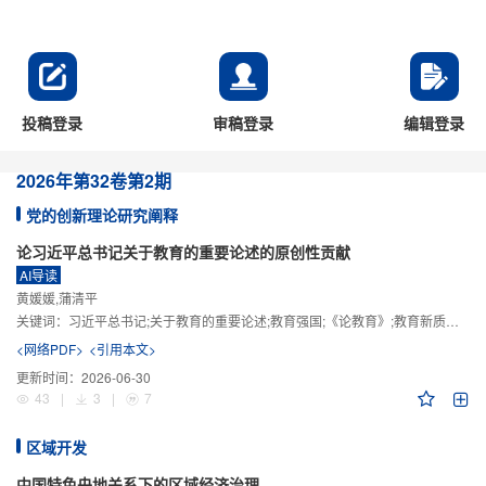
投稿登录
审稿登录
编辑登录
2026年
第32卷
第2期
党的创新理论研究阐释
论习近平总书记关于教育的重要论述的原创性贡献
AI导读
黄媛媛,蒲清平
关键词：
习近平总书记;关于教育的重要论述;教育强国;《论教育》;教育新质生产力;教育人工智能
<网络PDF>
<引用本文>
更新时间：
2026-06-30
43
|
3
|
7
区域开发
中国特色央地关系下的区域经济治理