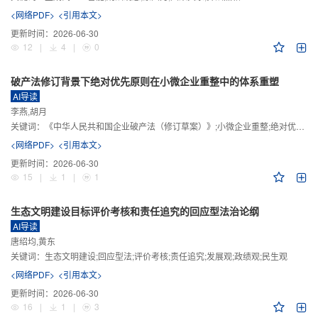
<网络PDF>
<引用本文>
更新时间：
2026-06-30
12
|
4
|
0
破产法修订背景下绝对优先原则在小微企业重整中的体系重塑
AI导读
李燕,胡月
关键词：
《中华人民共和国企业破产法（修订草案）》;小微企业重整;绝对优先原则;股东权益保留;预期可支配收入标准
<网络PDF>
<引用本文>
更新时间：
2026-06-30
15
|
1
|
1
生态文明建设目标评价考核和责任追究的回应型法治论纲
AI导读
唐绍均,黄东
关键词：
生态文明建设;回应型法;评价考核;责任追究;发展观;政绩观;民生观
<网络PDF>
<引用本文>
更新时间：
2026-06-30
16
|
1
|
3