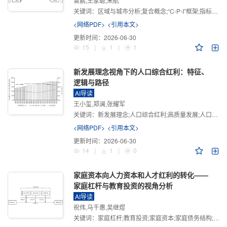
曾鹏,王家聪,宋航
关键词：
区域与城市分析;复合概念;“C-P-I”框架;指标体系
<网络PDF>
<引用本文>
更新时间：
2026-06-30
15
|
1
|
1
新发展理念视角下的人口综合红利：特征、
逻辑与路径
AI导读
王小玺,郑澜,张耀军
关键词：
新发展理念;人口综合红利;高质量发展;人口政策;中国式现代化
<网络PDF>
<引用本文>
更新时间：
2026-06-30
14
|
1
|
0
家庭资本向人力资本和人才红利的转化——
家庭杠杆与教育投资的视角分析
AI导读
祝伟,马千惠,吴继煜
关键词：
家庭杠杆;教育投资;家庭资本;家庭债务结构;CHFS