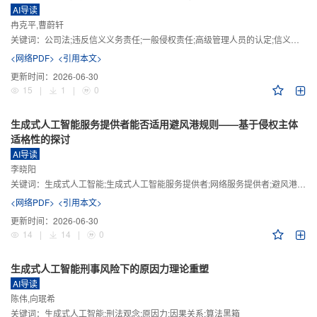
AI导读
冉克平,曹蔚轩
关键词：
公司法;违反信义义务责任;一般侵权责任;高级管理人员的认定;信义义务
<网络PDF>
<引用本文>
更新时间：
2026-06-30
15
|
1
|
0
生成式人工智能服务提供者能否适用避风港规则——基于侵权主体
适格性的探讨
AI导读
李晓阳
关键词：
生成式人工智能;生成式人工智能服务提供者;网络服务提供者;避风港规则;版权责任
<网络PDF>
<引用本文>
更新时间：
2026-06-30
14
|
14
|
0
生成式人工智能刑事风险下的原因力理论重塑
AI导读
陈伟,向珉希
关键词：
生成式人工智能;刑法观念;原因力;因果关系;算法黑箱