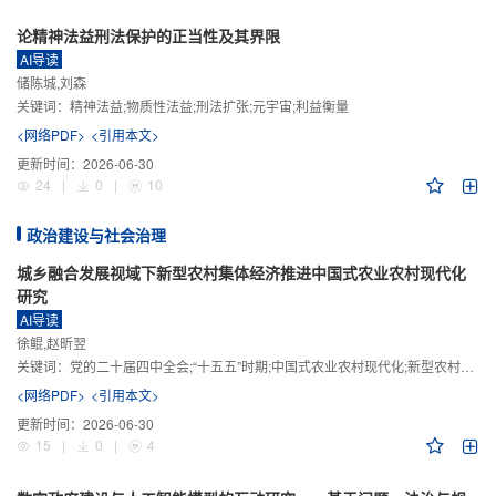
论精神法益刑法保护的正当性及其界限
AI导读
储陈城,刘森
关键词：
精神法益;物质性法益;刑法扩张;元宇宙;利益衡量
<网络PDF>
<引用本文>
更新时间：
2026-06-30
24
|
0
|
10
政治建设与社会治理
城乡融合发展视域下新型农村集体经济推进中国式农业农村现代化
研究
AI导读
徐鲲,赵昕翌
关键词：
党的二十届四中全会;“十五五”时期;中国式农业农村现代化;新型农村集体经济;城乡融合发展;新质生产力
<网络PDF>
<引用本文>
更新时间：
2026-06-30
15
|
0
|
4