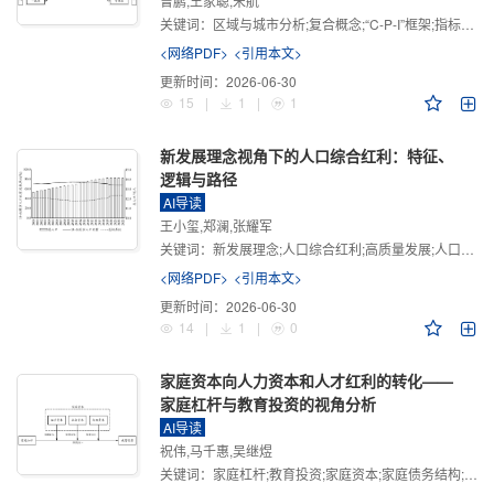
曾鹏,王家聪,宋航
关键词：
区域与城市分析;复合概念;“C-P-I”框架;指标体系
<网络PDF>
<引用本文>
更新时间：
2026-06-30
15
|
1
|
1
新发展理念视角下的人口综合红利：特征、
逻辑与路径
AI导读
王小玺,郑澜,张耀军
关键词：
新发展理念;人口综合红利;高质量发展;人口政策;中国式现代化
<网络PDF>
<引用本文>
更新时间：
2026-06-30
14
|
1
|
0
家庭资本向人力资本和人才红利的转化——
家庭杠杆与教育投资的视角分析
AI导读
祝伟,马千惠,吴继煜
关键词：
家庭杠杆;教育投资;家庭资本;家庭债务结构;CHFS