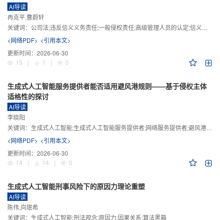
AI导读
冉克平,曹蔚轩
关键词：
公司法;违反信义义务责任;一般侵权责任;高级管理人员的认定;信义义务
<网络PDF>
<引用本文>
更新时间：
2026-06-30
15
|
1
|
0
生成式人工智能服务提供者能否适用避风港规则——基于侵权主体
适格性的探讨
AI导读
李晓阳
关键词：
生成式人工智能;生成式人工智能服务提供者;网络服务提供者;避风港规则;版权责任
<网络PDF>
<引用本文>
更新时间：
2026-06-30
14
|
14
|
0
生成式人工智能刑事风险下的原因力理论重塑
AI导读
陈伟,向珉希
关键词：
生成式人工智能;刑法观念;原因力;因果关系;算法黑箱