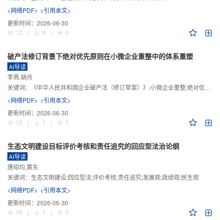
<网络PDF>
<引用本文>
更新时间：
2026-06-30
12
|
4
|
0
破产法修订背景下绝对优先原则在小微企业重整中的体系重塑
AI导读
李燕,胡月
关键词：
《中华人民共和国企业破产法（修订草案）》;小微企业重整;绝对优先原则;股东权益保留;预期可支配收入标准
<网络PDF>
<引用本文>
更新时间：
2026-06-30
15
|
1
|
1
生态文明建设目标评价考核和责任追究的回应型法治论纲
AI导读
唐绍均,黄东
关键词：
生态文明建设;回应型法;评价考核;责任追究;发展观;政绩观;民生观
<网络PDF>
<引用本文>
更新时间：
2026-06-30
16
|
1
|
3