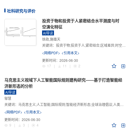
社科研究与评价
投资于物和投资于人紧密结合水平测度与时
空演化特征
AI导读
徐政,施雄天
关键词：
投资于物;投资于人;紧密结合;区域差异;时空演化
<网络PDF>
<引用本文>
更新时间：
2026-06-30
17
|
11
|
2
马克思主义视域下人工智能国际规则建构研究——基于打造智能经
济新形态的分析
AI导读
邹慧
关键词：
马克思主义;人工智能;国际规则;智能经济新形态;全球治理倡议;人类命运共同体
<网络PDF>
<引用本文>
更新时间：
2026-06-30
9
|
3
|
4