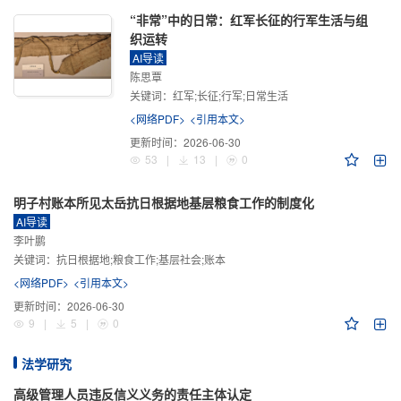
“非常”中的日常：红军长征的行军生活与组
织运转
AI导读
陈思覃
关键词：
红军;长征;行军;日常生活
<网络PDF>
<引用本文>
更新时间：
2026-06-30
53
|
13
|
0
明子村账本所见太岳抗日根据地基层粮食工作的制度化
AI导读
李叶鹏
关键词：
抗日根据地;粮食工作;基层社会;账本
<网络PDF>
<引用本文>
更新时间：
2026-06-30
9
|
5
|
0
法学研究
高级管理人员违反信义义务的责任主体认定