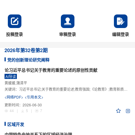
投稿登录
审稿登录
编辑登录
2026年
第32卷
第2期
党的创新理论研究阐释
论习近平总书记关于教育的重要论述的原创性贡献
AI导读
黄媛媛,蒲清平
关键词：
习近平总书记;关于教育的重要论述;教育强国;《论教育》;教育新质生产力;教育人工智能
<网络PDF>
<引用本文>
更新时间：
2026-06-30
44
|
5
|
7
区域开发
中国特色央地关系下的区域经济治理