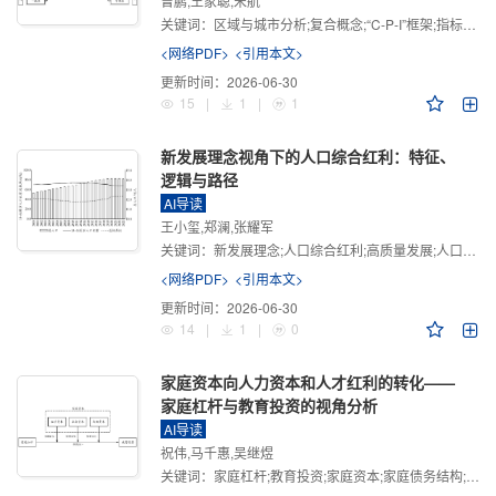
曾鹏,王家聪,宋航
关键词：
区域与城市分析;复合概念;“C-P-I”框架;指标体系
<网络PDF>
<引用本文>
更新时间：
2026-06-30
15
|
1
|
1
新发展理念视角下的人口综合红利：特征、
逻辑与路径
AI导读
王小玺,郑澜,张耀军
关键词：
新发展理念;人口综合红利;高质量发展;人口政策;中国式现代化
<网络PDF>
<引用本文>
更新时间：
2026-06-30
14
|
1
|
0
家庭资本向人力资本和人才红利的转化——
家庭杠杆与教育投资的视角分析
AI导读
祝伟,马千惠,吴继煜
关键词：
家庭杠杆;教育投资;家庭资本;家庭债务结构;CHFS