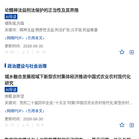
论精神法益刑法保护的正当性及其界限
AI导读
储陈城,刘森
关键词：
精神法益;物质性法益;刑法扩张;元宇宙;利益衡量
<网络PDF>
<引用本文>
更新时间：
2026-06-30
24
|
0
|
10
政治建设与社会治理
城乡融合发展视域下新型农村集体经济推进中国式农业农村现代化
研究
AI导读
徐鲲,赵昕翌
关键词：
党的二十届四中全会;“十五五”时期;中国式农业农村现代化;新型农村集体经济;城乡融合发展;新质生产力
<网络PDF>
<引用本文>
更新时间：
2026-06-30
15
|
0
|
4