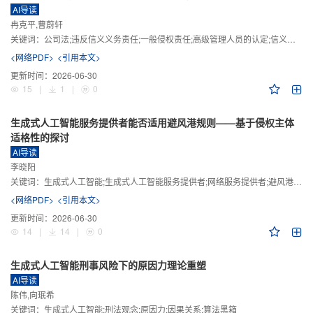
AI导读
冉克平,曹蔚轩
关键词：
公司法;违反信义义务责任;一般侵权责任;高级管理人员的认定;信义义务
<网络PDF>
<引用本文>
更新时间：
2026-06-30
15
|
1
|
0
生成式人工智能服务提供者能否适用避风港规则——基于侵权主体
适格性的探讨
AI导读
李晓阳
关键词：
生成式人工智能;生成式人工智能服务提供者;网络服务提供者;避风港规则;版权责任
<网络PDF>
<引用本文>
更新时间：
2026-06-30
14
|
14
|
0
生成式人工智能刑事风险下的原因力理论重塑
AI导读
陈伟,向珉希
关键词：
生成式人工智能;刑法观念;原因力;因果关系;算法黑箱