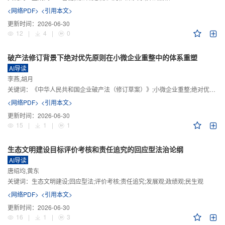
<网络PDF>
<引用本文>
更新时间：
2026-06-30
12
|
4
|
0
破产法修订背景下绝对优先原则在小微企业重整中的体系重塑
AI导读
李燕,胡月
关键词：
《中华人民共和国企业破产法（修订草案）》;小微企业重整;绝对优先原则;股东权益保留;预期可支配收入标准
<网络PDF>
<引用本文>
更新时间：
2026-06-30
15
|
1
|
1
生态文明建设目标评价考核和责任追究的回应型法治论纲
AI导读
唐绍均,黄东
关键词：
生态文明建设;回应型法;评价考核;责任追究;发展观;政绩观;民生观
<网络PDF>
<引用本文>
更新时间：
2026-06-30
16
|
1
|
3