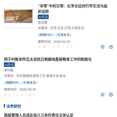
“非常”中的日常：红军长征的行军生活与组
织运转
AI导读
陈思覃
关键词：
红军;长征;行军;日常生活
<网络PDF>
<引用本文>
更新时间：
2026-06-30
53
|
13
|
0
明子村账本所见太岳抗日根据地基层粮食工作的制度化
AI导读
李叶鹏
关键词：
抗日根据地;粮食工作;基层社会;账本
<网络PDF>
<引用本文>
更新时间：
2026-06-30
9
|
5
|
0
法学研究
高级管理人员违反信义义务的责任主体认定