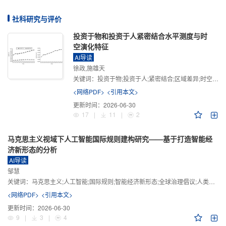
社科研究与评价
投资于物和投资于人紧密结合水平测度与时
空演化特征
AI导读
徐政,施雄天
关键词：
投资于物;投资于人;紧密结合;区域差异;时空演化
<网络PDF>
<引用本文>
更新时间：
2026-06-30
17
|
11
|
2
马克思主义视域下人工智能国际规则建构研究——基于打造智能经
济新形态的分析
AI导读
邹慧
关键词：
马克思主义;人工智能;国际规则;智能经济新形态;全球治理倡议;人类命运共同体
<网络PDF>
<引用本文>
更新时间：
2026-06-30
9
|
3
|
4