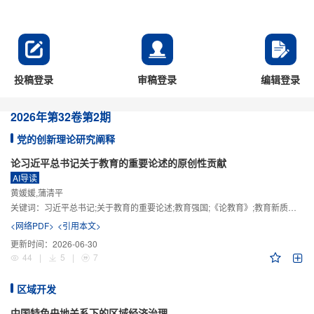
投稿登录
审稿登录
编辑登录
2026年
第32卷
第2期
党的创新理论研究阐释
论习近平总书记关于教育的重要论述的原创性贡献
AI导读
黄媛媛,蒲清平
关键词：
习近平总书记;关于教育的重要论述;教育强国;《论教育》;教育新质生产力;教育人工智能
<网络PDF>
<引用本文>
更新时间：
2026-06-30
44
|
5
|
7
区域开发
中国特色央地关系下的区域经济治理