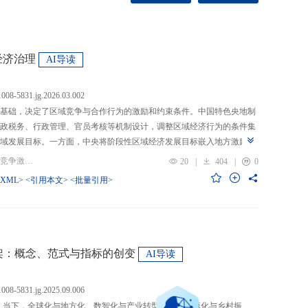
经济治理
AI导读
.1008-5831.jg.2026.03.002
基础，决定了区域竞争与合作行为的激励和约束条件。中国特色央地制
政税务、行政管理、官员考核等机制设计，调整区域经济行为的条件集
域发展目标。一方面，中央将阶段性区域经济发展目标嵌入地方激励机
的从“为增长而竞争”转向“为发展而竞争”，支出行为从“重建设、轻民
关键词：央地关系; 区域经济治理; 区域竞争激励; 跨区域合作
20
|
404
|
0
模式从“地方保护”转向“发挥比较优势”，以区域竞争激励和竞争策略优化
-XML>
<引用本文>
<批量引用>
央通过对口支援、一体化合作、主体功能区建设等制度安排，在保留区
，提高区域合作收益，形成优势互补、规模效益最大化、外部性内部化
域治理效率的统一。在区域经济格局深刻变革与国内发展目标转型升级
新挑战。未来区域经济治理研究应聚焦数字时代区域协调发展、因地制
场等重大现实问题，从新治理主体、新发展目标、新治理工具等维度深
”框架：概念、范式与指标的创变
AI导读
域经济治理理论体系，为新时代区域协调发展与区域高质量发展提供学
.1008-5831.jg.2025.09.006
：当下，全球化与地方化、数智化与产业转型、新型城镇化与乡村振