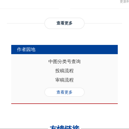
与多
部协调，为推动实现人口与经济高质
更新时间
返贫和城乡融合发展。这样的路径策
制，
（C
础是“人口”，关键是“综合”，核心在
供了系统性创新蓝本和行动方案，有
态、
育投
性的特征。从内在逻辑看，人口的总量规
效能和可持续性，亦能在省域开放治
提供
务风
是人口综合红利的重要组成部分，尽
协调发展。
查看更多
高会
实阻碍，但应立足于人口与经济的双
债样
转变机遇，充分发挥人口因素在助推
调节
的积极作用。在中国式现代化进程
弱，
充分挖掘和利用现有人口条件，也要
作者园地
赖。
育人口结构优化红利、人口素质提升
的家
制度的调整完善为路径，引导人口发
中图分类号查询
以及
的理念需求，积极回应人口发展的趋
投稿流程
讨论
过进一步完善生育养老政策、推进教
务压
口与经济高质量发展支撑中国式现代
审稿流程
致教
负债
查看更多
家庭
累能
参考
证检
决策