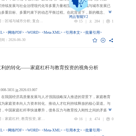
可持续发展与社会治理现代化等多重力量相互交织，区域与城市发展已
为多重目标、多重约束下的动态平衡过程。在此背景下，新的概念、新
鸿云智能V2
、新的范围不断涌现，形成了以“A视角下的B”“面向A的B”“基于A的B”
关键词：区域与城市分析; 复合概念; “C-P-I”框架; 指标体系
15
|
284
|
1
式表现的交叉性复合概念。这些概念往往不是对既有概念的简单叠加，
蕴含了新的目标要求、关系规范或作用范围，代表了对区域与城市复杂
L>
<网络PDF>
<WORD>
<Meta-XML>
<引用本文>
<批量引用>
的新认知。然而，目前学术界对于这类复杂概念的综合评价研究相对滞
：2026-06-30
概念界定不够系统明确，未能充分揭示限定条件引入后的内涵转变或缺
操作性；指标体系构建相对主观，缺乏统一设计原则与构建范式，未能
概念子维度间的多维交叉属性；指标选择上不够完备有效，未全面覆盖
内涵关键方面，也缺乏系统检验。对此，文章提出区域与城市研究的“C-
红利的转化——家庭杠杆与教育投资的视角分析
I”框架，从三个维度对复合概念的综合评价体系进行系统分析：首先，在概
准界定方面，注重交叉性，即准确揭示概念由A与B及其子维度交互生成
质；注重针对性，即锚定概念所服务的特定场景、问题与核心关系；注
.1008-5831.jg.2026.03.007
致性，即确保概念界定与测量操作的逻辑统一。其次，在指标体系科学
：在我国经济高质量发展与人才强国战略深入推进的背景下，家庭教育
上，采用多维交叉原则，深入交叉单元层面进行刻画；层级分解原则，
成为家庭资本向人力资本转化、推动人才红利持续释放的核心渠道。与
从目的层到场景层、要素层、观测层、指标层和说明层的系统结构；应
时，中国家庭杠杆率快速攀升，债务压力与教育投入刚性之间的矛盾日
然一体原则，实现理论理想与现实测量的统一。最后，在具体指标可信
显，二者的互动关系直接关系到人力资本积累效率、教育公平与家庭金
关键词：家庭杠杆; 教育投资; 家庭资本; 家庭债务结构; CHFS
16
|
474
|
0
上，强调完备性，全面覆盖概念内涵；强调复合性，体现概念的交叉交
定。现有研究多聚焦家庭杠杆对总体消费的影响，较少深入剖析其对教
征；强调有效性，通过严格检验保障指标质量和指标体系稳健。这一框
资的作用机制，且普遍忽视家庭经济、社会、文化资本的综合调节效应
L>
<网络PDF>
<WORD>
<Meta-XML>
<引用本文>
<批量引用>
仅提供了评价复杂概念的工具，更蕴含促进复杂概念发现与再生产的机