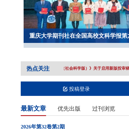
重庆大学期刊社在全国高校文科学报第
热点关注
《重庆大学学报（社会科学版）》关于启用新版投审稿
投稿登录
最新文章
优先出版
过刊浏览
2026年
第32卷
第2期