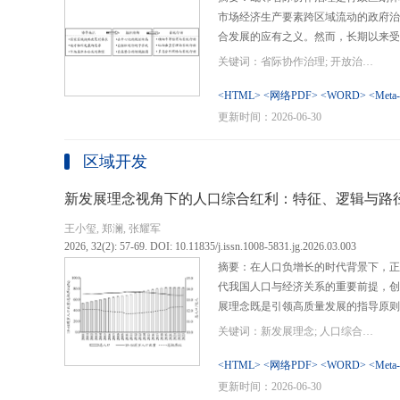
市场经济生产要素跨区域流动的政府治
合发展的应有之义。然而，长期以来受
行政区划界限，以及竞争性发展博弈中
关键词：省际协作治理; 开放治理; 行政区划; 统一大市场; 新发展格局
治理成了政府治理盲区或选择性自主行
内需、畅通经济循环、建设全国统一大
<HTML>
<网络PDF>
<WORD>
<Meta
理提供了新的机遇，借此探析其路径策
更新时间：2026-06-30
要议题。文章借鉴协作治理理论，结合
织—行动”毗邻省际协作治理分析框架
区域开发
城经济圈建设、支持贵州闯新路等多重
例，采用半结构化访谈法收集数据资料
新发展理念视角下的人口综合红利：特征、逻辑与路
理的路径策略。研究表明，毗邻省际协
王小玺, 郑澜, 张耀军
的利益相关主体以协作共识为基础和导
2026, 32(2): 57-69. DOI: 10.11835/j.issn.1008-5831.jg.2026.03.003
达成多向度的系统性治理行动过程。新
摘要：在人口负增长的时代背景下，正
策略首先是厘清国家战略政策要求、省
代我国人口与经济关系的重要前提，创
众期望，凝聚利益相关主体的协作治理
展理念既是引领高质量发展的指导原则
开放治理必须积极作为的必答题。其次
角。从内涵特征看，新时代的人口综合
规划，构建去中心化的组织结构总体布
关键词：新发展理念; 人口综合红利; 高质量发展; 人口政策; 中国式现代化
价值追求等方面对传统人口红利理论的
自组织组团协作开发的“先手棋”。最
位和发展进程，以人口数量、结构、素
<HTML>
<网络PDF>
<WORD>
<Meta
网络协同治理的比较优势和互补功能，
展理念为导向，通过政策措施的适应性
更新时间：2026-06-30
机制和生态共保联治，促进基础设施和