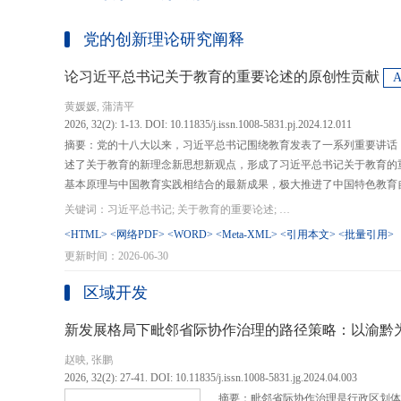
党的创新理论研究阐释
论习近平总书记关于教育的重要论述的原创性贡献
黄媛媛, 蒲清平
2026, 32(2): 1-13. DOI: 10.11835/j.issn.1008-5831.pj.2024.12.011
摘要：党的十八大以来，习近平总书记围绕教育发表了一系列重要讲话
述了关于教育的新理念新思想新观点，形成了习近平总书记关于教育的
基本原理与中国教育实践相结合的最新成果，极大推进了中国特色教育
现代化、建设教育强国提供了强大思想武器和行动指南，作出了重大原
关键词：习近平总书记; 关于教育的重要论述; 教育强国; 《论教育》; 教育新质生产力; 教育人工智能
在：第一，从价值论角度明确了教育在党和国家事业发展全局中的战略
<HTML>
<网络PDF>
<WORD>
<Meta-XML>
<引用本文>
<批量引用>
值、社会价值、创新价值等五个方面创新性回答了新时代“为什么办教育
更新时间：2026-06-30
予了新时代教育发展的多重内涵，深刻揭示其根本性质、根本保证、根
回答了新时代“办什么样的教育”的根本问题；第三，从方法论角度立足
区域开发
育改革创新的总体思路和战略部署，涵盖教育地位的确立、教育道路的
划以及教育主体的培育，创新性回答了新时代“怎么办教育”的实践问
新发展格局下毗邻省际协作治理的路径策略：以渝黔
赵映, 张鹏
2026, 32(2): 27-41. DOI: 10.11835/j.issn.1008-5831.jg.2024.04.003
摘要：毗邻省际协作治理是行政区划体