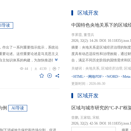
区域开发
中国特色央地关系下的区域
AI导读
李霁霞, 董雪兵
2026, 32(2): 14-26. DOI: 10.11835/j.issn
，作出了一系列重要指示批示，系统论
摘要：央地关系是区域经济治理的制度
重要论述。这些重要论述是马克思主义
度具有动态适应性和治理效能，通过财
自主知识体系的构建，为加快推进教育
合，满足不同历史阶段的国情需求和区
创性贡献。这些原创性贡献主要体现
制，引导区域竞争策略转变，包括竞争标
44
|
4139
|
7
定位，从政治价值、经济价值、文化价
生”转向“基本公共服务均等化”，发展
<HTML>
<网络PDF>
<WORD>
<Meta
”的战略问题；第二，从认识论角度赋
提升区域经济治理效率。另一方面，中
更新时间：2026-06-30
本任务、时代使命、最终目的，创新性
域竞争激励的同时，降低区域合作成本
基本国情遵循教育规律，提出了深化教
等跨区域合作模式，实现国家治理和区
区域开发
选择、教育动力的激发、教育路径的规
的背景下，区域经济治理面临新形势与
题。
宜发展新质生产力、构建全国统一大市
为例
区域与城市研究的“C-P-I
AI导读
化探索，进一步丰富和完善中国特色区
曾鹏, 王家聪, 宋航
理支撑。
2026, 32(2): 42-56. DOI: 10.11835/j.issn
制下消减地方保护和市场分割，促进
摘要