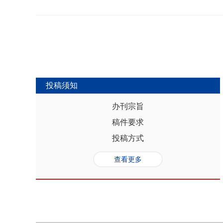
势，推动人口与经济系统内部均衡和外
合联动升级、毗邻区域协作防止规模性
量发展提供坚实的人口基础和支撑，其基
略为新发展格局下毗邻省际协作治理提
“红利”，具有系统性、阶段性、统一
助于提高行政区划体制下省际协作治理
模、年龄结构、综合素质、空间分布等
理中促进全国统一大市场建设和区域
管当前依然存在人口综合红利释放的现
向互动关系，利用人口现有优势和人口
创新、协调、绿色、开放和共享发展中
中，既要立足当下人口负增长的现实，
投稿须知
放眼未来人口发展趋势，积极挖掘、培
红利和人口合理分布红利，以相关政策
办刊宗旨
展符合创新、协调、绿色、开放、共享
稿件要求
势性特征和高质量发展的目标任务，通
育强国建设、优化城镇格局体系，以人
投稿方式
化。
查看更多