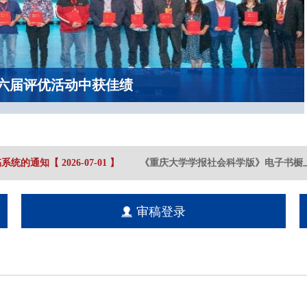
六届评优活动中获佳绩
系统的通知
【
2026-07
-01
】
《重庆大学学报社会科学版》电子书橱上
审稿登录