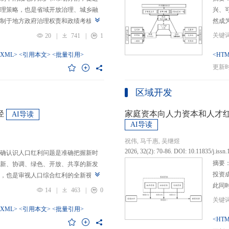
理策略，也是省域开放治理、城乡融
兴、
制于地方政府治理权责和政绩考核的
然成
日渐固化的地方利益，毗邻省际协作
的要求
20
|
741
|
1
为。新发展格局的提出及其坚持扩大
等形
市场的政策导向，为毗邻省际协作治
-XML>
<引用本文>
<批量引用>
而是
<HTM
略是构建新发展格局的内在要求和重
问题
更新时间
中国治理语境，整合性构建“共识—组
后：
，选取新时代西部大开发、成渝地区双
乏可
区域开发
政策机遇叠加的渝黔协作治理作为案
体现
，探析新发展格局下毗邻省际协作治
概念
径
家庭资本向人力资本和人才
AI导读
作治理是毗邻省（自治区、直辖市）
P-
AI导读
向，构建去中心化的协作组织制度，
念精
祝伟, 马千惠, 吴继煜
发展格局下毗邻省际协作治理的路径
的本
2026, 32(2): 70-86. DOI: 10.11835/j.issn
确认识人口红利问题是准确把握新时
际协作发展需要，以及市场主体和民
重一
摘要
新、协调、绿色、开放、共享的新发
共识，明确毗邻省际协作治理是省域
构建
投资
，也是审视人口综合红利的全新视
，统筹衔接国家战略政策与省域治理
建立
此同
红利理论是在发展基础、核心理念和
局，下好毗邻协作先行示范区创建、
然实
14
|
463
|
0
益凸
延伸和拓展，立足于我国新的历史方
后，激发横向平等协调、纵向垂直管理、
选择
融稳
质、分布等人口条件为基础，以新发
-XML>
<引用本文>
<批量引用>
牵住“牛鼻子”工程，着重优化开放协作
互特
育投
<HTM
调整从而培育、巩固和收获人口优
基本公共服务一体化，推动产业链整
架不