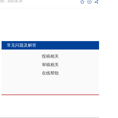
维度异质性特征。基于此，文章利用2017年和2019年中国家庭金融调查
：2026-06-30
能够推动区域分析从传统的、相对静态的、单一维度的模式，向更加动
HFS）数据构建混合截面样本，采用固定效应模型检验家庭杠杆对家庭教
整合、精准把握复杂性的新阶段迈进，为深化区域认知、服务区域实践
资的影响效应，为优化家庭财务决策、完善公共教育政策与防控家庭债
更有效的理论武器和方法论支撑。
险提供实证依据。实证结果表明：第一，从全样本层面看，家庭杠杆升
增加教育投资，这一结论在替换核心变量度量方式、剔除无子女与无负
本、采用区域杠杆均值作为工具变量处理内生性后依然稳健。第二，从
作用看，家庭杠杆对教育投资的正向作用会随着家庭资本的增加而削
表明资本充裕家庭可依靠自有资源满足教育需求，降低对债务融资的依
常见问题及解答
第三，异质性分析结果显示，债务多元化水平较低、主要依赖内源融资
庭、子女数量在三孩及以上、数字化水平较高的家庭、位于中西部地区
投稿相关
城镇的家庭在杠杆上升时更倾向于增加更多的教育投资。第四，进一步
审稿相关
后发现，家庭杠杆与教育投资之间存在倒“U”型的非线性关系，当家庭财
力较轻时，杠杆上升会促使家庭增加教育投入，但财务负担过重时则导
在线帮助
育支出削减，说明适度杠杆可缓解流动性约束并支撑教育投入，而过度
引发的财务压力会显著削减教育支出。基于实证研究结果，文章从引导
进行理性的教育投资规划、提升公共教育资源质量、增强家庭的资本积
力和多元化融资渠道以及构建精准化教育支持政策体系四个角度提出可
的政策优化建议。文章聚焦家庭资本向人力资本转化的路径，拓展并实
验了家庭杠杆影响教育投资的理论框架，凸显家庭杠杆背景下教育投资
的异质性，为理解家庭在经济压力下的教育投资决策提供新视角。