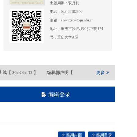
出版周期：双月刊
电话：023-65102306
邮箱：shekexeb@cqu.edu.cn
地址：重庆市沙坪坝区沙正街174
号，重庆大学A区
线
【
2023-02
-13
】
编辑部声明
【
2021-05
-21
】
更多
重庆大学期刊社
编辑登录
整期封面
整期目录