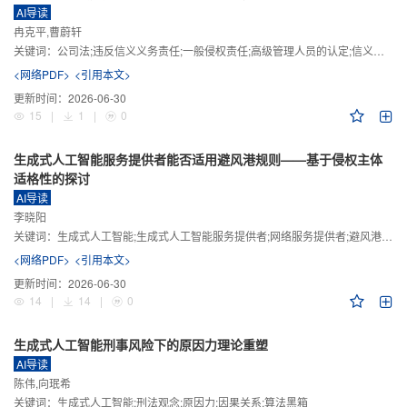
AI导读
冉克平,曹蔚轩
关键词：
公司法;违反信义义务责任;一般侵权责任;高级管理人员的认定;信义义务
<网络PDF>
<引用本文>
更新时间：
2026-06-30
15
|
1
|
0
生成式人工智能服务提供者能否适用避风港规则——基于侵权主体
适格性的探讨
AI导读
李晓阳
关键词：
生成式人工智能;生成式人工智能服务提供者;网络服务提供者;避风港规则;版权责任
<网络PDF>
<引用本文>
更新时间：
2026-06-30
14
|
14
|
0
生成式人工智能刑事风险下的原因力理论重塑
AI导读
陈伟,向珉希
关键词：
生成式人工智能;刑法观念;原因力;因果关系;算法黑箱