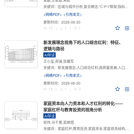
曾鹏,王家聪,宋航
关键词：
区域与城市分析;复合概念;“C-P-I”框架;指标体系
<网络PDF>
<引用本文>
更新时间：
2026-06-30
15
|
1
|
1
新发展理念视角下的人口综合红利：特征、
逻辑与路径
AI导读
王小玺,郑澜,张耀军
关键词：
新发展理念;人口综合红利;高质量发展;人口政策;中国式现代化
<网络PDF>
<引用本文>
更新时间：
2026-06-30
14
|
1
|
0
家庭资本向人力资本和人才红利的转化——
家庭杠杆与教育投资的视角分析
AI导读
祝伟,马千惠,吴继煜
关键词：
家庭杠杆;教育投资;家庭资本;家庭债务结构;CHFS