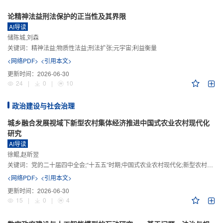
论精神法益刑法保护的正当性及其界限
AI导读
储陈城,刘森
关键词：
精神法益;物质性法益;刑法扩张;元宇宙;利益衡量
<网络PDF>
<引用本文>
更新时间：
2026-06-30
24
|
0
|
10
政治建设与社会治理
城乡融合发展视域下新型农村集体经济推进中国式农业农村现代化
研究
AI导读
徐鲲,赵昕翌
关键词：
党的二十届四中全会;“十五五”时期;中国式农业农村现代化;新型农村集体经济;城乡融合发展;新质生产力
<网络PDF>
<引用本文>
更新时间：
2026-06-30
15
|
0
|
4