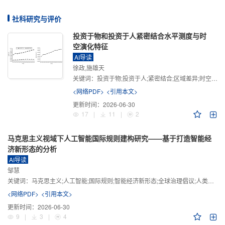
社科研究与评价
投资于物和投资于人紧密结合水平测度与时
空演化特征
AI导读
徐政,施雄天
关键词：
投资于物;投资于人;紧密结合;区域差异;时空演化
<网络PDF>
<引用本文>
更新时间：
2026-06-30
17
|
11
|
2
马克思主义视域下人工智能国际规则建构研究——基于打造智能经
济新形态的分析
AI导读
邹慧
关键词：
马克思主义;人工智能;国际规则;智能经济新形态;全球治理倡议;人类命运共同体
<网络PDF>
<引用本文>
更新时间：
2026-06-30
9
|
3
|
4