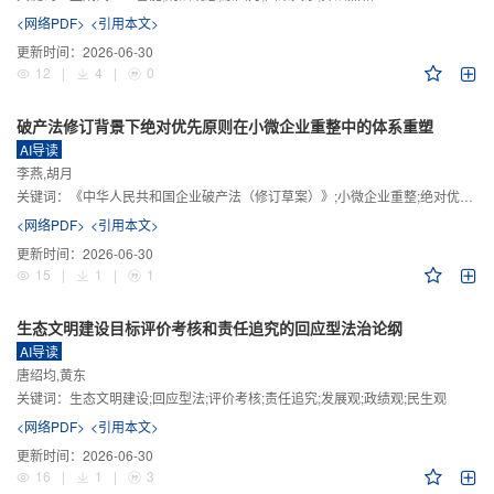
<网络PDF>
<引用本文>
更新时间：
2026-06-30
12
|
4
|
0
破产法修订背景下绝对优先原则在小微企业重整中的体系重塑
AI导读
李燕,胡月
关键词：
《中华人民共和国企业破产法（修订草案）》;小微企业重整;绝对优先原则;股东权益保留;预期可支配收入标准
<网络PDF>
<引用本文>
更新时间：
2026-06-30
15
|
1
|
1
生态文明建设目标评价考核和责任追究的回应型法治论纲
AI导读
唐绍均,黄东
关键词：
生态文明建设;回应型法;评价考核;责任追究;发展观;政绩观;民生观
<网络PDF>
<引用本文>
更新时间：
2026-06-30
16
|
1
|
3