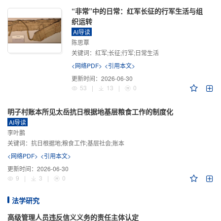
“非常”中的日常：红军长征的行军生活与组
织运转
AI导读
陈思覃
关键词：
红军;长征;行军;日常生活
<网络PDF>
<引用本文>
更新时间：
2026-06-30
53
|
13
|
0
明子村账本所见太岳抗日根据地基层粮食工作的制度化
AI导读
李叶鹏
关键词：
抗日根据地;粮食工作;基层社会;账本
<网络PDF>
<引用本文>
更新时间：
2026-06-30
9
|
3
|
0
法学研究
高级管理人员违反信义义务的责任主体认定