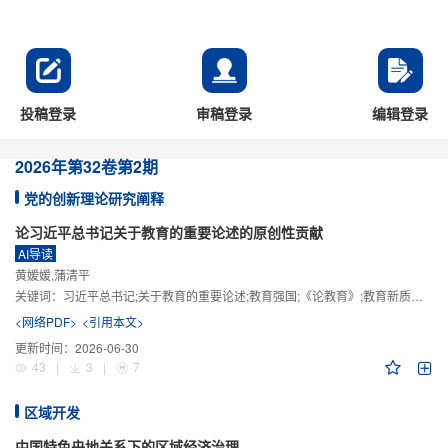
投稿登录
审稿登录
编辑登录
2026年
第32卷
第2期
党的创新理论研究阐释
论习近平总书记关于教育的重要论述的原创性贡献
AI导读
黄媛媛,蒲清平
关键词：
习近平总书记;关于教育的重要论述;教育强国;《论教育》;教育新质生产力;教育人工智能
<网络PDF>
<引用本文>
更新时间：
2026-06-30
43
|
3
|
7
区域开发
中国特色央地关系下的区域经济治理