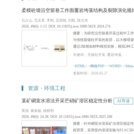
柔模砼墙沿空留巷工作面覆岩垮落结构及裂隙演化规
石占山, 范永君, 李刚, 迟国铭, 刘航, 陈文杰
2026, 49(6): 1-13. DOI: 10.11835/j.issn.1000-582X.2024.274
摘要：为研究沿空留巷开采过程中工作
与传统留煤柱开采的差异，以大柳塔煤矿5
通过2组相似材料模拟实验，模拟2种
演化。研究结果表明，柔模砼墙沿空留
关键词：无煤柱开采; 覆岩垮落; 采动裂隙; 柔模混凝砼墙; 相似材料模拟
率小于二次采动，而传统留煤柱开采后
律接近。2种开采方式形成的裂隙率、
<HTML>
<网络PDF>
<WORD>
<Meta
异，柔模砼墙沿空留巷工作面覆岩裂隙率为5
更新时间：2026-05-27
内、垮落角位于31°~86.9°范围之
岩裂隙率为2.860 4%、垮落范围为覆岩4
资源・环境工程
间，以沿垮落倾角发育的剪切裂隙为主
后，砼墙顶板岩层未发生剪切滑落，形
某矿硐室水溶法开采芒硝矿溶区稳定性分析
AI导读
侧开采结束后岩层整体切落，上覆岩层
黄滚, 秦振扬, 姚精明
显，对于沿空留巷工作面的砼墙载荷
2026, 49(6): 24-38. DOI: 10.11835/j.issn.1000-582X.2025.268
摘要：针对硐室水溶采矿法溶区稳定性
程背景，采用室内溶浸实验与FLAC3