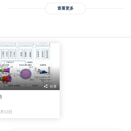
网络，
查看更多
位和
率上达
网络
界面
试结
分享
合
2月12日