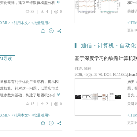
变化规律，建立三维数值模型分析溶
和2~
及地表沉降规律。溶浸实验结果表
物群
38
|
4
|
0
量越高且矿石粒径越小，溶缩率越
低有
缩率的大小对溶区稳定性有较大影响；
-XML>
<引用本文>
<批量引用>
同步硝
<HTM
柱最大垂直应力分别为3.25 MPa和
提高9
更新时间
量为7 mm，地表最大下沉量为7.7
氮除
7 mm，地表最大下沉量为34.5 mm。
有利
通信・计算机・自动化
芒硝矿体仍能有效地支撑顶板，溶浸
AG
况下溶区整体稳定性存在隐患。研究
基于深度学习的铁路计算机
AI导读
运营均具有重要的理论价值和工程意
何涛, 冀毅
2026, 49(6): 59-70. DOI: 10.11835/j.iss
量核算有利于优化产业结构，揭示园
摘要
准核算。针对这一问题，以重庆市某
题，
境参数为基础，构建了烟团积分-多维
首先，通
境容量。结果显示模型计算的大气环
定位模
15
|
2
|
0
实了园区在污染物排放控制的基础上
策略
果与修正
-XML>
<引用本文>
A
值法的计算结果之间具有较
<批量引用>
信息
<HTM
模型的可靠性和准确性，表明其能有
在文本
更新时间
结合核算结果与园区当前污染排放特
络的
化建议。
法，