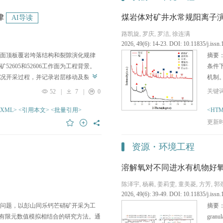
律
煤岩体对矿井水常规阳离子
AI导读
路凯旋, 罗庆, 罗洁, 徐连满
2026, 49(6): 14-23. DOI: 10.11835/j.iss
面顶板覆岩垮落结构和裂隙演化规律
摘要
2605和52606工作面为工程背景。
条件
工况开采过程，并记录岩层移动及裂隙
机制
巷时，一次采动留巷结束形成的裂隙
响。
52
|
7
|
0
3+
煤柱两侧工作面覆岩裂隙形成演化规
Al
裂隙类型、垮落范围和垮落角存在差
-XML>
<引用本文>
<批量引用>
且矸
<HTM
.075 6%、垮落范围为覆岩50 m
律与
更新时间
间，以离层裂隙为主。留煤柱开采工作面覆
响。
0 m内、垮落角位于50°~52°范围之
环境
资源・环境工程
。沿空留巷工作面砼墙两侧开采结束
成铰接结构。而留煤柱工作面煤柱两
溶解氧对不同进水有机物好
在砼墙及煤柱两侧形成结构差异明
陈泽宇, 杨蕤, 姜莉雯, 童美菱, 方芳, 
分布形成显著的集中应力作用。
2026, 49(6): 39-49. DOI: 10.11835/j.iss
问题，以彭山同乐钙芒硝矿开采为工
摘要：
D有限元数值模拟相结合的研究方法。通
gra