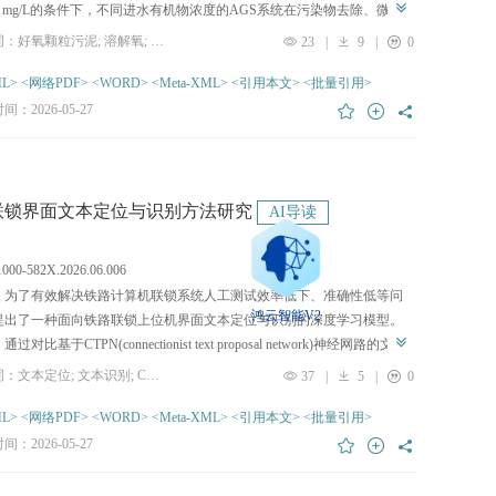
4 mg/L的条件下，不同进水有机物浓度的AGS系统在污染物去除、微生
落结构以及功能基因方面的差异。研究结果表明，降低DO质量浓度后，
关键词：好氧颗粒污泥; 溶解氧; 有机物浓度; 微生物群落; 功能预测
23
|
9
|
0
机物反应器R1与高有机物反应器R2的COD与TP仍保持较高的去除率，而
化内源反硝化率分别增加17.54%和7.05%，内源反硝化对脱氮的贡献率
L>
<网络PDF>
<WORD>
<Meta-XML>
<引用本文>
<批量引用>
.84%和6.11%。DO的降低驱动了微生物群落结构的调整，促进了AGS脱
：2026-05-27
磷功能菌的丰度提升，提高了反硝化以及与内化碳源有关的基因丰度，
于AGS系统实现良好的除磷脱氮性能。研究还发现，DO变化对低有机物
S系统的影响更为显著，在实际运行中需实施更为精准的DO调控。
联锁界面文本定位与识别方法研究
AI导读
n.1000-582X.2026.06.006
：为了有效解决铁路计算机联锁系统人工测试效率低下、准确性低等问
鸿云智能V2
提出了一种面向铁路联锁上位机界面文本定位与识别的深度学习模型。
过对比基于CTPN(connectionist text proposal network)神经网路的文本
型与ResNet50、AlexNet、ZF以及VGG16四种卷积神经网络分别结合的
关键词：文本定位; 文本识别; CTPN; 计算机联锁上位机界面; AlexNet
37
|
5
|
0
，选择了最优的特征提取网络VGG16，增强了卷积特征图表示高层语义
的细节特征，以利于定位小文本区域。其次，对比常见的目标检测模型
L>
<网络PDF>
<WORD>
<Meta-XML>
<引用本文>
<批量引用>
定位效果上的表现以及采用dropout方法，提升了文本定位模型CTPN网
：2026-05-27
泛化能力和鲁棒性。然后，采用水平投影和垂直投影相结合的分割方
可有效避免联锁上位机界面文本粘连等问题。最后，采用改进的AlexNet