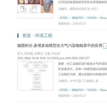
过溶浸实验系统研究溶区内溶浸物体积
区内应力场、位移场、塑性区分布特征
关键词：硐室水溶采矿法; 钙芒硝矿; 溶区稳定性; 溶浸实验; 数值模拟
明：溶浸开采之后，矿层中钙芒硝矿含
大。数值模拟结果表明：1）溶浸物溶
<HTML>
<网络PDF>
<WORD>
<Meta
-
2）溶浸后的钙芒硝矿体与未溶浸的芒硝矿
更新时间：2026-05-27
13 MPa；3）接顶情况下顶板最大下沉
mm，未接顶情况下顶板最大下沉量为37.
资源・环境工程
结果表明溶浸物接顶情况下溶浸后的钙
开采后溶区总体稳定；溶浸物不接顶情
烟团积分-多维多箱模型在大气污染物核算中的应用
结果对盐矿开采工程的长期稳定和安全
张飞, 高佳圆, 肖雅文, 王超, 叶志洪
义。
2026, 49(6): 50-58. DOI: 10.11835/j.issn.1000-582X.2025.257
摘要：对工业园区进行精准大气环境容
区发展潜力，但单一的模型难以实现精
工业园区为例，通过在园区内采集的环
多箱模型，并评估了工业园区的大气环
关键词：大气污染; 工业园区; 多箱模型; 烟团积分模型; 环境容量
境容量普遍高于当前污染物排放量，证
仍具备进一步发展的空间。模型计算结
<HTML>
<网络PDF>
<WORD>
<Meta
小的误差，体现了烟团积分
多维多箱
更新时间：2026-05-27
效地应用于大气环境容量计算。最后，
征，对该工业园区规划发展提供了优