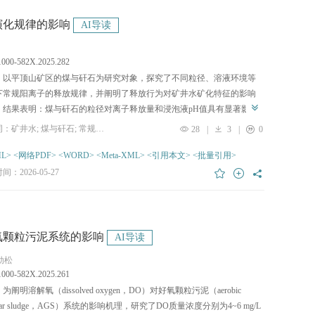
演化规律的影响
AI导读
n.1000-582X.2025.282
：以平顶山矿区的煤与矸石为研究对象，探究了不同粒径、溶液环境等
下常规阳离子的释放规律，并阐明了释放行为对矿井水矿化特征的影响
。结果表明：煤与矸石的粒径对离子释放量和浸泡液pH值具有显著影
4+
粒径减小，煤岩体中铝硅酸盐、碳酸盐类矿物质的水解反应增强，Si
、
关键词：矿井水; 煤与矸石; 常规离子; 水质演化
28
|
3
|
0
4+
3+
2+
等主要离子的释放量增加；矸石主要贡献Si
和Al
，煤主要贡献Ca
，
2+
石的存在会抑制Ca
L>
<网络PDF>
<WORD>
的释放；在矿井水作用下，煤和矸石的离子释放规
<Meta-XML>
<引用本文>
<批量引用>
2+
2+
去离子水环境存在差异，矿井水中的Ca
和Mg
质量浓度主要受煤的影
：2026-05-27
研究表明，煤与矸石的协同作用显著影响矿井水的化学性质，初始溶液
主要调控离子释放和pH值的动态变化过程。
氧颗粒污泥系统的影响
AI导读
郭劲松
n.1000-582X.2025.261
为阐明溶解氧（dissolved oxygen，DO）对好氧颗粒污泥（aerobic
nular sludge，AGS）系统的影响机理，研究了DO质量浓度分别为4~6 mg/L