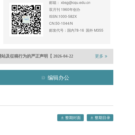
邮箱：
xbsg@cqu.edu.cn
双月刊 1960年创办
ISSN:1000-582X
CN:50-1044/N
邮发代号：国内78-16 国外 M355
ty）网站及征稿行为的严正声明
【
2026-04
-22
】
《重庆大学学报》首届青年
更多
编辑办公
整期封面
整期目录