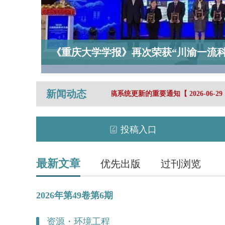
《重庆大学学报》再次荣获“川渝一流科
新闻动态
公告：关于投审稿系统更新的重要通知
【
2026-06
-29
】
投稿入口
最新文章
优先出版
过刊浏览
2026年
第49卷
第6期
资源・环境工程