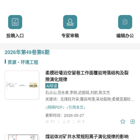
投稿入口
专家审稿
编辑办公
2026年
第49卷
第6期
资源・环境工程
柔模砼墙沿空留巷工作面覆岩垮落结构及裂
隙演化规律
AI导读
石占山,范永君,李刚,迟国铭,刘航,陈文杰
关键词：
无煤柱开采;覆岩垮落;采动裂隙;柔模混凝砼墙;相似材料模拟
<网络PDF>
<引用本文>
更新时间：
2026-05-27
51
|
6
|
0
煤岩体对矿井水常规阳离子演化规律的影响