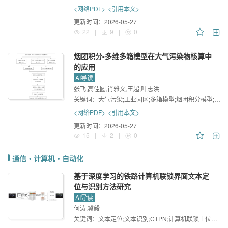
<网络PDF>
<引用本文>
更新时间：
2026-05-27
22
|
9
|
0
烟团积分-多维多箱模型在大气污染物核算中
的应用
AI导读
张飞,高佳圆,肖雅文,王超,叶志洪
关键词：
大气污染;工业园区;多箱模型;烟团积分模型;环境容量
<网络PDF>
<引用本文>
更新时间：
2026-05-27
15
|
2
|
0
通信・计算机・自动化
基于深度学习的铁路计算机联锁界面文本定
位与识别方法研究
AI导读
何涛,冀毅
关键词：
文本定位;文本识别;CTPN;计算机联锁上位机界面;AlexNet