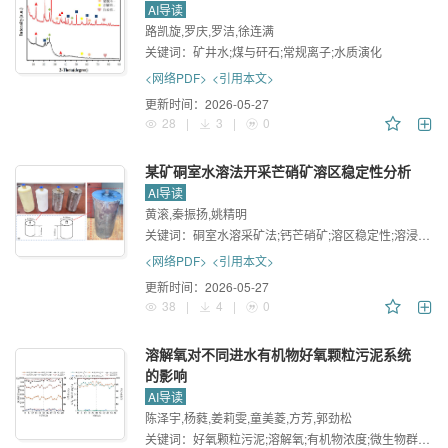
AI导读
路凯旋,罗庆,罗洁,徐连满
关键词：
矿井水;煤与矸石;常规离子;水质演化
<网络PDF>
<引用本文>
更新时间：
2026-05-27
28
|
3
|
0
某矿硐室水溶法开采芒硝矿溶区稳定性分析
AI导读
黄滚,秦振扬,姚精明
关键词：
硐室水溶采矿法;钙芒硝矿;溶区稳定性;溶浸实验;数值模拟
<网络PDF>
<引用本文>
更新时间：
2026-05-27
38
|
4
|
0
溶解氧对不同进水有机物好氧颗粒污泥系统
的影响
AI导读
陈泽宇,杨蕤,姜莉雯,童美菱,方芳,郭劲松
关键词：
好氧颗粒污泥;溶解氧;有机物浓度;微生物群落;功能预测