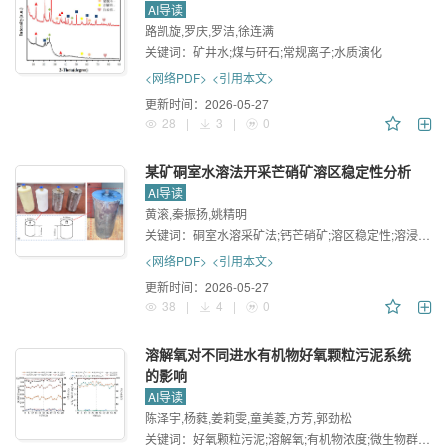
AI导读
路凯旋,罗庆,罗洁,徐连满
关键词：
矿井水;煤与矸石;常规离子;水质演化
<网络PDF>
<引用本文>
更新时间：
2026-05-27
28
|
3
|
0
某矿硐室水溶法开采芒硝矿溶区稳定性分析
AI导读
黄滚,秦振扬,姚精明
关键词：
硐室水溶采矿法;钙芒硝矿;溶区稳定性;溶浸实验;数值模拟
<网络PDF>
<引用本文>
更新时间：
2026-05-27
38
|
4
|
0
溶解氧对不同进水有机物好氧颗粒污泥系统
的影响
AI导读
陈泽宇,杨蕤,姜莉雯,童美菱,方芳,郭劲松
关键词：
好氧颗粒污泥;溶解氧;有机物浓度;微生物群落;功能预测