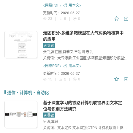
<网络PDF>
<引用本文>
更新时间：
2026-05-27
23
|
9
|
0
烟团积分-多维多箱模型在大气污染物核算中
的应用
AI导读
张飞,高佳圆,肖雅文,王超,叶志洪
关键词：
大气污染;工业园区;多箱模型;烟团积分模型;环境容量
<网络PDF>
<引用本文>
更新时间：
2026-05-27
15
|
2
|
0
通信・计算机・自动化
基于深度学习的铁路计算机联锁界面文本定
位与识别方法研究
AI导读
何涛,冀毅
关键词：
文本定位;文本识别;CTPN;计算机联锁上位机界面;AlexNet