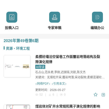
投稿入口
专家审稿
编辑办公
2026年
第49卷
第6期
资源・环境工程
柔模砼墙沿空留巷工作面覆岩垮落结构及裂
隙演化规律
AI导读
石占山,范永君,李刚,迟国铭,刘航,陈文杰
关键词：
无煤柱开采;覆岩垮落;采动裂隙;柔模混凝砼墙;相似材料模拟
<网络PDF>
<引用本文>
更新时间：
2026-05-27
52
|
6
|
0
煤岩体对矿井水常规阳离子演化规律的影响